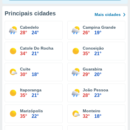
Principais cidades
Mais cidades
Cabedelo
Campina Grande
28°
24°
26°
19°
Catole Do Rocha
Conceição
34°
21°
35°
21°
Cuite
Guarabira
30°
18°
29°
20°
Itaporanga
João Pessoa
35°
21°
28°
23°
Marizópolis
Monteiro
35°
22°
32°
18°