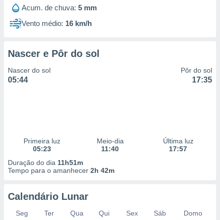
 para
Acum. de chuva:
5 mm
Vento médio:
16 km/h
a, utilizar
selecionar
Nascer e Pôr do sol
a, criar
personalizar
Nascer do sol
Pôr do sol
tilizar
05:44
17:35
selecionar
dos, medir
nho da
, medir o
o dos
Primeira luz
Meio-dia
Última luz
r os
05:23
11:40
17:57
ravés de
Duração do dia
11h51m
s ou
Tempo para o amanhecer
2h 42m
s de dados
es fontes,
 e melhorar
Calendário Lunar
ilizar dados
ara
Seg
Ter
Qua
Qui
Sex
Sáb
Domo