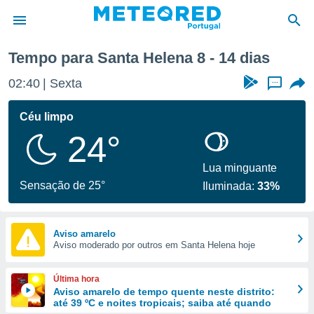
Tempo para Santa Helena 8 - 14 dias
de
02:40
Sexta
...
 da
empo.pt) foi
Céu limpo
or
24°
is para
e as
 fornecidas
Lua minguante
 qualidade.
Sensação de 25°
Iluminada:
33%
r a este
s das
opções:
Aviso amarelo
Aviso moderado por outros em Santa Helena hoje
ookies e
 forma
Última hora
e digital
Aviso amarelo de tempo quente neste distrito:
até 39 ºC e noites tropicais; saiba até quando
da,