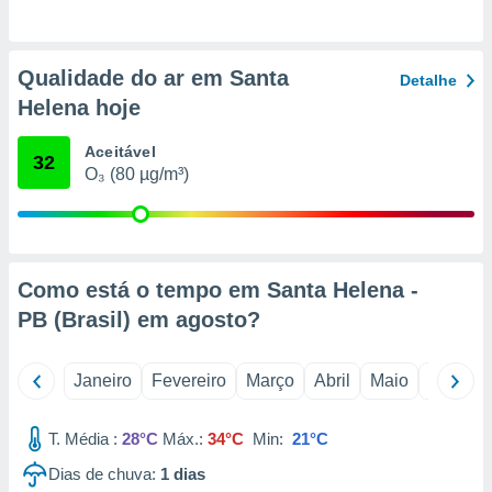
o qual se
ara tal,
 o seu
Qualidade do ar em Santa
to ou opor-
Detalhe
essamento
Helena hoje
m qualquer
ando em “
Aceitável
32
 ou na
O₃ (80 µg/m³)
 Cookies
te.
 nossos
Como está o tempo em Santa Helena -
s o
PB (Brasil) em
agosto
?
o de
Janeiro
Fevereiro
Março
Abril
Maio
Junho
e/ou aceder
ões num
T. Média :
28°C
Máx.:
34°C
Min:
21°C
utilizar
ados para
Dias de chuva:
1
dias
publicidade,