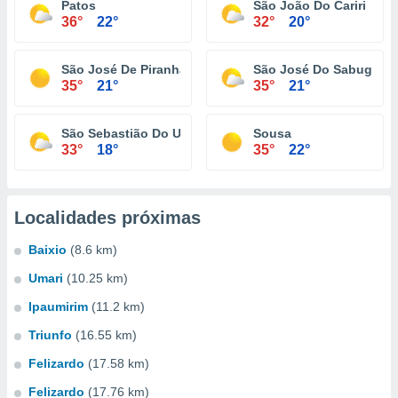
Patos
São João Do Cariri
36°
22°
32°
20°
São José De Piranhas
São José Do Sabugi
35°
21°
35°
21°
São Sebastião Do Umbuzeiro
Sousa
33°
18°
35°
22°
Localidades próximas
Baixio
(8.6 km)
Umari
(10.25 km)
Ipaumirim
(11.2 km)
Triunfo
(16.55 km)
Felizardo
(17.58 km)
Felizardo
(17.76 km)