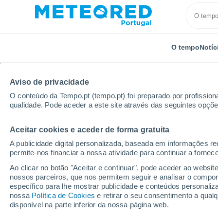
O tempo
Notíc
Aviso de privacidade
O conteúdo da Tempo.pt (tempo.pt) foi preparado por profissiona
qualidade. Pode aceder a este site através das seguintes opçõe
Aceitar cookies e aceder de forma gratuita
Início
Brasil
Paraíba
Santa Helena
A publicidade digital personalizada, baseada em informações r
permite-nos financiar a nossa atividade para continuar a fornec
Tempo em Santa Helena 
Ao clicar no botão "Aceitar e continuar", pode aceder ao websit
nossos parceiros, que nos permitem seguir e analisar o compo
19:45
Sexta
específico para lhe mostrar publicidade e conteúdos persona
nossa
Política de Cookies
e retirar o seu consentimento a qua
disponível na parte inferior da nossa página web.
Céu limpo