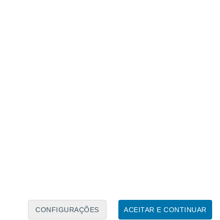
Calendário Lunar
Seg
Ter
Qua
Qui
Sex
Sáb
Domo
7
8
9
10
11
12
13
14
15
16
17
18
19
20
CONFIGURAÇÕES
ACEITAR E CONTINUAR