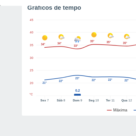
Gráficos de tempo
45
40
35°
35°
35°
34°
34°
35
33°
30
25
23°
22°
22°
22°
22°
20
21°
0.2
°C
Sex
7
Sáb
8
Dom
9
Seg
10
Ter
11
Qua
12
Máxima