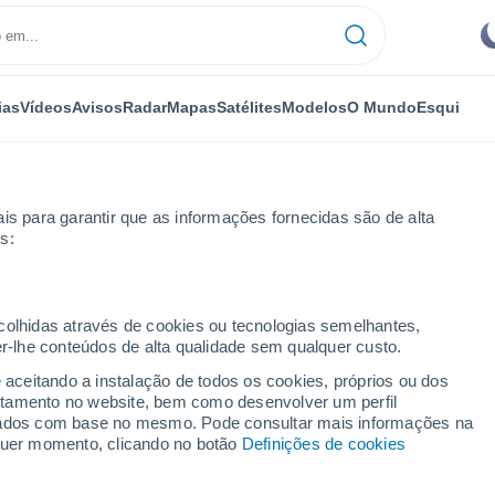
ias
Vídeos
Avisos
Radar
Mapas
Satélites
Modelos
O Mundo
Esqui
is para garantir que as informações fornecidas são de alta
s:
ecolhidas através de cookies ou tecnologias semelhantes,
er-lhe conteúdos de alta qualidade sem qualquer custo.
- PB (Brasil)
e aceitando a instalação de todos os cookies, próprios ou dos
rtamento no website, bem como desenvolver um perfil
...
lizados com base no mesmo. Pode consultar mais informações na
lquer momento, clicando no botão
Definições de cookies
Por horas
Céu limpo nas próximas horas