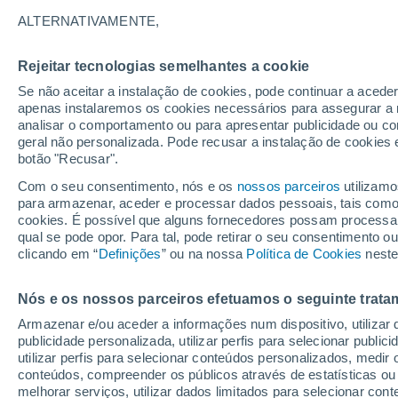
28°
ALTERNATIVAMENTE,
Rejeitar tecnologias semelhantes a cookie
Lua mingu
Se não aceitar a instalação de cookies, pode continuar a acede
Iluminada
Sensação de 27°
apenas instalaremos os cookies necessários para assegurar a 
analisar o comportamento ou para apresentar publicidade ou co
geral não personalizada. Pode recusar a instalação de cookies 
botão "Recusar".
Última hora
Hoje e amanhã poeiras do Saara “invadem”
Com o seu consentimento, nós e os
nossos parceiros
utilizamo
Portugal: risco de trovoadas no Norte e Centr
para armazenar, aceder e processar dados pessoais, tais como a
aumenta
cookies. É possível que alguns fornecedores possam processa
O Tempo 1 - 7 Dias
Atualidade
Mapas de temperat
qual se pode opor. Para tal, pode retirar o seu consentimento 
clicando em “
Definições
” ou na nossa
Política de Cookies
neste
Nós e os nossos parceiros efetuamos o seguinte trata
Amanhã
Domingo
S
Hoje
Armazenar e/ou aceder a informações num dispositivo, utilizar da
8 Ago.
9 Ago.
7 Ago.
publicidade personalizada, utilizar perfis para selecionar public
utilizar perfis para selecionar conteúdos personalizados, med
conteúdos, compreender os públicos através de estatísticas ou
melhorar serviços, utilizar dados limitados para selecionar cont
30%