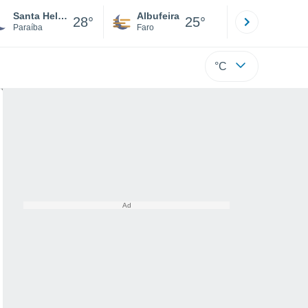
Santa Helena
Albufeira
Lisboa
28°
25°
Paraíba
Faro
Lisboa
°C