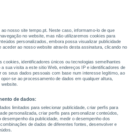
Aviso amarelo
Aviso moderado por outros em
Santa Helena hoje
ante
r ao nosso site tempo.pt. Neste caso, informamo-lo de que
:
33%
navegação no website, mas não utilizaremos cookies para
nteúdos personalizados, embora possa visualizar publicidade
e aceder ao nosso website através desta assinatura, clicando no
s cookies, identificadores únicos ou tecnologias semelhantes
o
 sua visita a este sitio Web, endereços IP e identificadores de
r os seus dados pessoais com base num interesse legítimo, ao
ura
Radar de Chuva
Satélites
Modelos
ou opor-se ao processamento de dados em qualquer altura,
 website.
mento de dados:
egunda
Terça
Quarta
Quinta
dos limitados para selecionar publicidade, criar perfis para
10 Ago.
11 Ago.
12 Ago.
13 Ago.
idade personalizada, criar perfis para personalizar conteúdos,
ir o desempenho da publicidade, medir o desempenho dos
 combinações de dados de diferentes fontes, desenvolver e
eúdos.