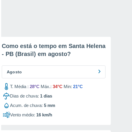
Como está o tempo em Santa Helena
- PB (Brasil) em
agosto
?
Agosto
T. Média :
28°C
Máx.:
34°C
Min:
21°C
Dias de chuva:
1
dias
Acum. de chuva:
5 mm
Vento médio:
16 km/h