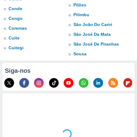
para lhe
Pilões
licidade e
Conde
Pitimbu
Congo
ados com
São João Do Cariri
esmo. Pode
Coremas
ais
São José Da Mata
s na nossa
Cuite
 Cookies
e
São José De Piranhas
Cuitegi
u
Sousa
nto a
omento,
 botão
Siga-nos
de cookies
na parte
nossa
.
IVAMENTE,
as
tes a