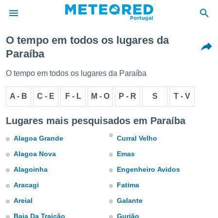
O tempo em todos os lugares da
Paraíba
de
 da
O tempo em todos os lugares da Paraíba
empo.pt) foi
or
A - B
C - E
F - L
M - O
P - R
S
T - V
is para
e as
 fornecidas
Lugares mais pesquisados em Paraíba
 qualidade.
r a este
Alagoa Grande
Curral Velho
s das
opções:
Alagoa Nova
Emas
Alagoinha
Engenheiro Avidos
ookies e
 forma
Aracagi
Fatima
Areial
Galante
e digital
da,
Baia Da Traição
Gurjão