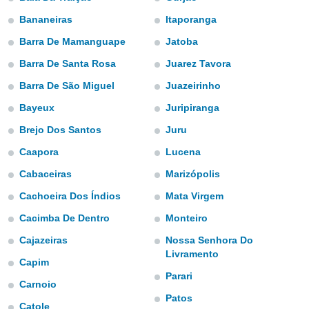
m
 recolhidas
Bananeiras
Itaporanga
cookies ou
Barra De Mamanguape
Jatoba
, permite-
Barra De Santa Rosa
Juarez Tavora
ar a nossa
ara
Barra De São Miguel
Juazeirinho
ACEITAR
 fornecer-
E
Bayeux
Juripiranga
os de alta
CONTINUAR
sem
Brejo Dos Santos
Juru
sto.
CONFIGURAÇÕES
Caapora
Lucena
o botão
ontinuar",
Cabaceiras
Marizópolis
r ao
itando a
Cachoeira Dos Índios
Mata Virgem
de todos os
Cacimba De Dentro
Monteiro
óprios ou
parceiros,
Cajazeiras
Nossa Senhora Do
rmitem
Livramento
lisar o
Capim
nto no
Parari
Carnoio
em como
Patos
 um perfil
Catole