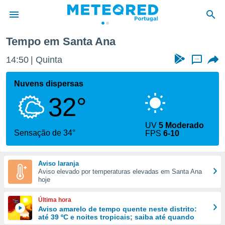
Tempo em Santa Ana
de
14:50
Quinta
...
 da
empo.pt) foi
Nuvens dispersas
or
32°
is para
e as
 fornecidas
UV
5 Moderado
 qualidade.
Sensação de 34°
FPS
6-10
r a este
s das
opções:
Aviso laranja
Aviso elevado por temperaturas elevadas em Santa Ana
ookies e
hoje
 forma
Última hora
e digital
Aviso amarelo de tempo quente neste distrito:
até 39 ºC e noites tropicais; saiba até quando
da,