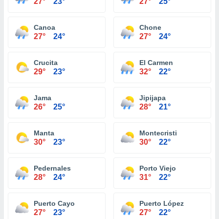
27°
23°
27°
25°
Canoa
Chone
27°
24°
27°
24°
Crucita
El Carmen
29°
23°
32°
22°
Jama
Jipijapa
26°
25°
28°
21°
Manta
Montecristi
30°
23°
30°
22°
Pedernales
Porto Viejo
28°
24°
31°
22°
Puerto Cayo
Puerto López
27°
23°
27°
22°