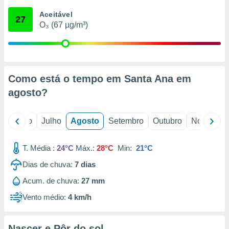
conteúdos.
Aceitável
27
O₃ (67 µg/m³)
ção
ão através
de
,
 e
Como está o tempo em Santa Ana em
agosto
?
dos,
publicidade
s, estudos
o
Junho
Julho
Agosto
Setembro
Outubro
Novembro
a e
mento de
T. Média :
24°C
Máx.:
28°C
Min:
21°C
ossos 1199
Dias de chuva:
7
dias
eiros
Acum. de chuva:
27 mm
Vento médio:
4 km/h
Nascer e Pôr do sol