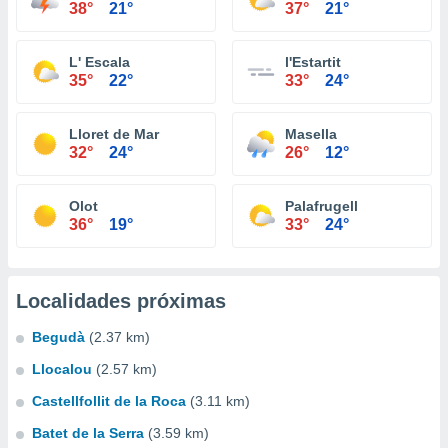
38°
21°
37°
21°
L' Escala
l'Estartit
35°
22°
33°
24°
Lloret de Mar
Masella
32°
24°
26°
12°
Olot
Palafrugell
36°
19°
33°
24°
Localidades próximas
Begudà
(2.37 km)
Llocalou
(2.57 km)
Castellfollit de la Roca
(3.11 km)
Batet de la Serra
(3.59 km)