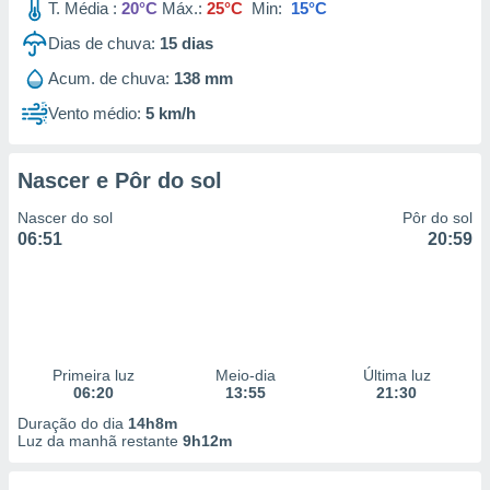
T. Média :
20°C
Máx.:
25°C
Min:
15°C
Dias de chuva:
15
dias
Acum. de chuva:
138 mm
Vento médio:
5 km/h
Nascer e Pôr do sol
Nascer do sol
Pôr do sol
06:51
20:59
Primeira luz
Meio-dia
Última luz
06:20
13:55
21:30
Duração do dia
14h8m
Luz da manhã restante
9h12m