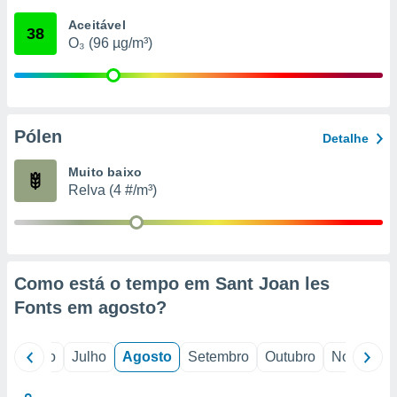
conteúdos.
Aceitável
38
O₃ (96 µg/m³)
ção
ão através
de
,
 e
Pólen
Detalhe
dos,
Muito baixo
publicidade
Relva (4 #/m³)
s, estudos
a e
mento de
ossos 1199
Como está o tempo em Sant Joan les
eiros
Fonts em
agosto
?
o
Junho
Julho
Agosto
Setembro
Outubro
Novembro