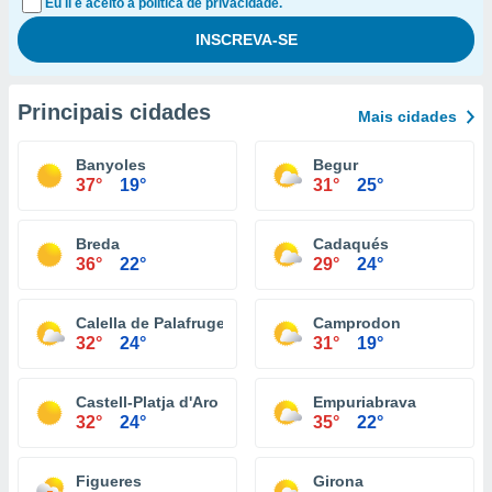
Eu li e aceito a política de privacidade.
Principais cidades
Mais cidades
Banyoles
Begur
37°
19°
31°
25°
Breda
Cadaqués
36°
22°
29°
24°
Calella de Palafrugell
Camprodon
32°
24°
31°
19°
Castell-Platja d'Aro
Empuriabrava
32°
24°
35°
22°
Figueres
Girona