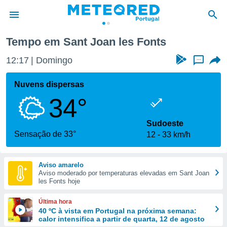
s
Tempo em Sant Joan les Fonts
de
12:17
Domingo
...
 da
empo.pt) foi
Nuvens dispersas
or
34°
is para
e as
 fornecidas
Sudoeste
 qualidade.
Sensação de 33°
12
33 km/h
r a este
s das
opções:
Aviso amarelo
Aviso moderado por temperaturas elevadas em Sant Joan
ookies e
les Fonts hoje
 forma
Última hora
e digital
40 ºC à vista em Portugal na próxima semana:
calor intensifica a partir de quarta, 12 de agosto
da,