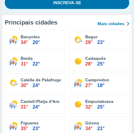
Principais cidades
Mais cidades
Banyoles
Begur
34°
20°
29°
23°
Breda
Cadaqués
31°
22°
28°
25°
Calella de Palafrugell
Camprodon
30°
24°
27°
18°
Castell-Platja d'Aro
Empuriabrava
31°
24°
32°
25°
Figueres
Girona
35°
23°
34°
21°