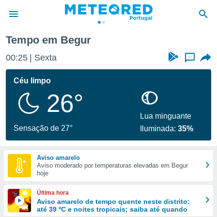
Tempo em Begur
de
00:25
Sexta
...
 da
empo.pt) foi
Céu limpo
or
26°
is para
e as
 fornecidas
Lua minguante
 qualidade.
Sensação de 27°
Iluminada:
35%
r a este
s das
opções:
Aviso amarelo
Aviso moderado por temperaturas elevadas em Begur
ookies e
hoje
 forma
Última hora
e digital
Aviso amarelo de tempo quente neste distrito:
até 39 ºC e noites tropicais; saiba até quando
da,