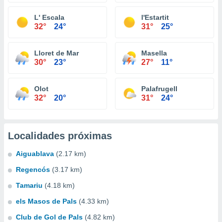
L' Escala
l'Estartit
32°
24°
31°
25°
Lloret de Mar
Masella
30°
23°
27°
11°
Olot
Palafrugell
32°
20°
31°
24°
Localidades próximas
Aiguablava
(2.17 km)
Regencós
(3.17 km)
Tamariu
(4.18 km)
els Masos de Pals
(4.33 km)
Club de Gol de Pals
(4.82 km)