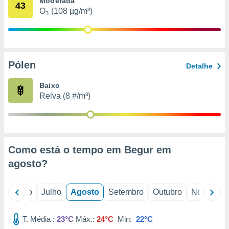
Moderada
conteúdos.
43
O₃ (108 µg/m³)
ção
ão através
de
Pólen
,
Detalhe
 e
Baixo
dos,
Relva (8 #/m³)
publicidade
s, estudos
a e
mento de
Como está o tempo em Begur em
ossos 1199
agosto
?
eiros
o
Junho
Julho
Agosto
Setembro
Outubro
Novembro
T. Média :
23°C
Máx.:
24°C
Min:
22°C