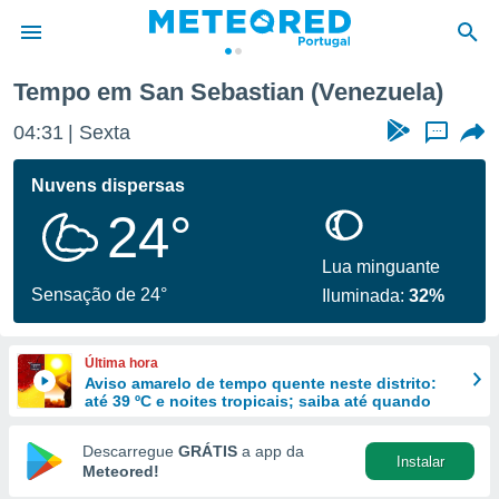
Tempo em San Sebastian (Venezuela)
de
04:31
Sexta
...
 da
empo.pt) foi
Nuvens dispersas
or
24°
is para
e as
 fornecidas
Lua minguante
 qualidade.
Sensação de 24°
Iluminada:
32%
r a este
s das
opções:
Última hora
Aviso amarelo de tempo quente neste distrito:
ookies e
até 39 ºC e noites tropicais; saiba até quando
 forma
Descarregue
GRÁTIS
a app da
Instalar
e digital
Meteored!
da,