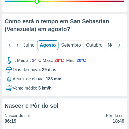
conteúdos.
ção
Como está o tempo em San Sebastian
ão através
(Venezuela) em
agosto
?
de
,
 e
o
Junho
Julho
Agosto
Setembro
Outubro
Novembro
dos,
publicidade
T. Média :
24°C
Máx.:
28°C
Min:
20°C
s, estudos
Dias de chuva:
29
dias
a e
mento de
Acum. de chuva:
185 mm
Vento médio:
5 km/h
ossos 1199
eiros
Nascer e Pôr do sol
Nascer do sol
Pôr do sol
06:19
18:49