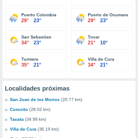
Puerto Colombia
Puerto de Ocumare
29°
23°
29°
23°
San Sebastian
Tovar
34°
23°
21°
10°
Turmero
Villa de Cura
35°
21°
34°
21°
Localidades próximas
San Juan de los Morros
(20.77 km)
Corocito
(28.02 km)
Tacata
(34.99 km)
Villa de Cura
(36.19 km)