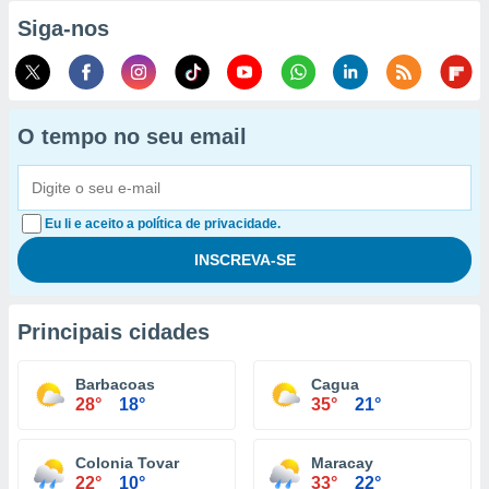
Siga-nos
O tempo no seu email
Eu li e aceito a política de privacidade.
Principais cidades
Barbacoas
Cagua
28°
18°
35°
21°
Colonia Tovar
Maracay
22°
10°
33°
22°