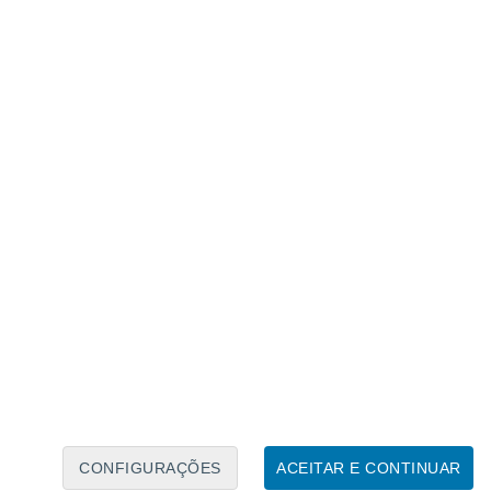
Calendário Lunar
Seg
Ter
Qua
Qui
Sex
Sáb
Domo
6
7
8
9
10
11
12
13
14
15
16
17
18
19
CONFIGURAÇÕES
ACEITAR E CONTINUAR