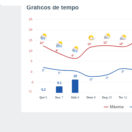
Gráficos de tempo
25
20
15
12°
12°
12°
12°
10
9°
6°
5
2°
0
2°
1°
18
-1°
-2°
-5
9.1
0.2
°C
Qui
6
Sex
7
Sáb
8
Dom
9
Seg
10
Ter
11
Máxima