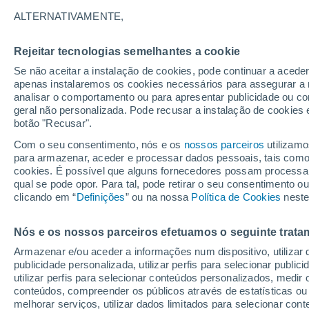
8°
ALTERNATIVAMENTE,
Rejeitar tecnologias semelhantes a cookie
Sul
Se não aceitar a instalação de cookies, pode continuar a acede
Sensação de 7°
10
-
24 km
apenas instalaremos os cookies necessários para assegurar a 
analisar o comportamento ou para apresentar publicidade ou co
geral não personalizada. Pode recusar a instalação de cookies 
botão "Recusar".
Última hora
Aviso amarelo de tempo quente neste distrito:
Com o seu consentimento, nós e os
nossos parceiros
utilizamo
39 ºC e noites tropicais; saiba até quando
para armazenar, aceder e processar dados pessoais, tais como a
cookies. É possível que alguns fornecedores possam processa
O Tempo 1 - 7 Dias
Atualidade
Mapas de nuvens
qual se pode opor. Para tal, pode retirar o seu consentimento 
clicando em “
Definições
” ou na nossa
Política de Cookies
neste
Nós e os nossos parceiros efetuamos o seguinte trata
Amanhã
Sábado
D
Hoje
Armazenar e/ou aceder a informações num dispositivo, utilizar da
7 Ago.
8 Ago.
6 Ago.
publicidade personalizada, utilizar perfis para selecionar public
utilizar perfis para selecionar conteúdos personalizados, med
conteúdos, compreender os públicos através de estatísticas ou
melhorar serviços, utilizar dados limitados para selecionar cont
90%
90%
30%