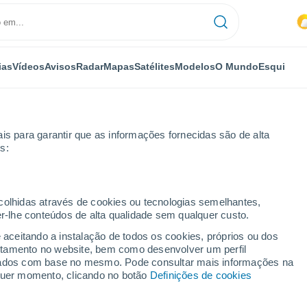
ias
Vídeos
Avisos
Radar
Mapas
Satélites
Modelos
O Mundo
Esqui
is para garantir que as informações fornecidas são de alta
s:
ecolhidas através de cookies ou tecnologias semelhantes,
er-lhe conteúdos de alta qualidade sem qualquer custo.
(Chile)
e aceitando a instalação de todos os cookies, próprios ou dos
rtamento no website, bem como desenvolver um perfil
...
lizados com base no mesmo. Pode consultar mais informações na
lquer momento, clicando no botão
Definições de cookies
Por horas
Céu limpo nas próximas horas