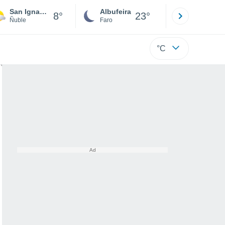
San Ignacio
Albufeira
Lisboa
8°
23°
Ñuble
Faro
Lisboa
°C