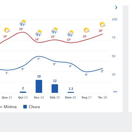
100
19°
18°
15°
15°
15°
75
14°
14°
50
7°
5°
4°
3°
2°
1°
25
0°
18
12
2
1.3
mm
Qua
12
Qui
13
Sex
14
Sáb
15
Dom
16
Seg
17
Ter
18
Mínima
Chuva