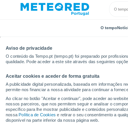
O tempo
Notíc
Aviso de privacidade
O conteúdo da Tempo.pt (tempo.pt) foi preparado por profissiona
qualidade. Pode aceder a este site através das seguintes opçõe
Aceitar cookies e aceder de forma gratuita
Início
Chile
Ñuble
San Ignacio
A publicidade digital personalizada, baseada em informações r
permite-nos financiar a nossa atividade para continuar a fornec
Tempo em San Ignacio 
Ao clicar no botão "Aceitar e continuar", pode aceder ao websit
nossos parceiros, que nos permitem seguir e analisar o compo
17:43
Quinta
específico para lhe mostrar publicidade e conteúdos persona
nossa
Política de Cookies
e retirar o seu consentimento a qua
disponível na parte inferior da nossa página web.
Nuvens dispersas