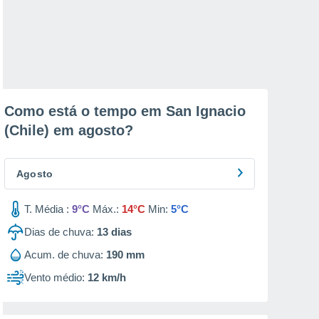
Como está o tempo em San Ignacio
(Chile) em
agosto
?
Agosto
T. Média :
9°C
Máx.:
14°C
Min:
5°C
Dias de chuva:
13
dias
Acum. de chuva:
190 mm
Vento médio:
12 km/h