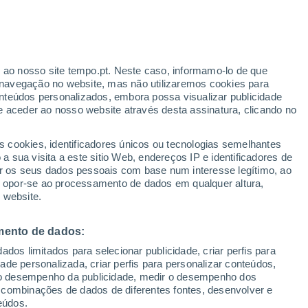
Prevê-se chuva moderada
Amanhã pela tarde
r ao nosso site tempo.pt. Neste caso, informamo-lo de que
/h
navegação no website, mas não utilizaremos cookies para
nteúdos personalizados, embora possa visualizar publicidade
e aceder ao nosso website através desta assinatura, clicando no
 até
s cookies, identificadores únicos ou tecnologias semelhantes
 sua visita a este sitio Web, endereços IP e identificadores de
r os seus dados pessoais com base num interesse legítimo, ao
Radar de Chuva
Satélites
Modelos
ou opor-se ao processamento de dados em qualquer altura,
 website.
mento de dados:
omingo
Segunda
Terça
Quarta
dos limitados para selecionar publicidade, criar perfis para
9 Ago.
10 Ago.
11 Ago.
12 Ago.
idade personalizada, criar perfis para personalizar conteúdos,
ir o desempenho da publicidade, medir o desempenho dos
 combinações de dados de diferentes fontes, desenvolver e
eúdos.