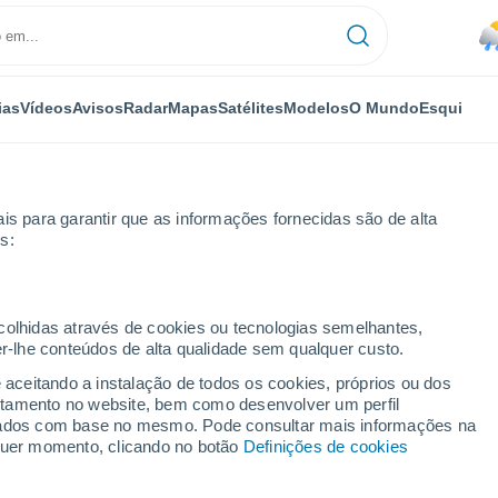
ias
Vídeos
Avisos
Radar
Mapas
Satélites
Modelos
O Mundo
Esqui
is para garantir que as informações fornecidas são de alta
s:
ecolhidas através de cookies ou tecnologias semelhantes,
er-lhe conteúdos de alta qualidade sem qualquer custo.
e aceitando a instalação de todos os cookies, próprios ou dos
rtamento no website, bem como desenvolver um perfil
...
lizados com base no mesmo. Pode consultar mais informações na
lquer momento, clicando no botão
Definições de cookies
Por horas
Chuva fraca nas próximas horas