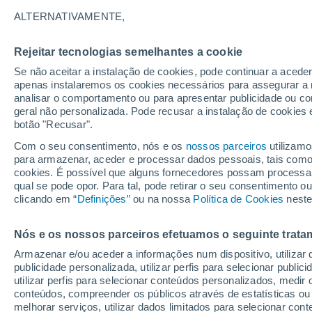
8°
ALTERNATIVAMENTE,
Rejeitar tecnologias semelhantes a cookie
90%
Se não aceitar a instalação de cookies, pode continuar a acede
Sensação de 6°
1.2 mm
apenas instalaremos os cookies necessários para assegurar a 
analisar o comportamento ou para apresentar publicidade ou co
geral não personalizada. Pode recusar a instalação de cookies 
botão "Recusar".
O Tempo 1 - 7 Dias
Atualidade
Mapas de chuva
R
Com o seu consentimento, nós e os
nossos parceiros
utilizamo
para armazenar, aceder e processar dados pessoais, tais como a
cookies. É possível que alguns fornecedores possam processa
qual se pode opor. Para tal, pode retirar o seu consentimento 
Amanhã
Segunda
Hoje
clicando em “
Definições
” ou na nossa
Política de Cookies
neste
9 Ago.
10 Ago.
8 Ago.
Nós e os nossos parceiros efetuamos o seguinte trata
Armazenar e/ou aceder a informações num dispositivo, utilizar da
90%
publicidade personalizada, utilizar perfis para selecionar public
13 mm
utilizar perfis para selecionar conteúdos personalizados, med
12°
/
3°
11°
/
3°
11°
/
6°
conteúdos, compreender os públicos através de estatísticas ou
melhorar serviços, utilizar dados limitados para selecionar cont