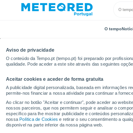
O tempo
Notíc
Aviso de privacidade
O conteúdo da Tempo.pt (tempo.pt) foi preparado por profissiona
qualidade. Pode aceder a este site através das seguintes opçõe
Aceitar cookies e aceder de forma gratuita
Início
Chile
Ñuble
Cobquecura
A publicidade digital personalizada, baseada em informações r
permite-nos financiar a nossa atividade para continuar a fornec
Tempo em Cobquecura
Ao clicar no botão "Aceitar e continuar", pode aceder ao websit
nossos parceiros, que nos permitem seguir e analisar o compo
11:22
Sábado
específico para lhe mostrar publicidade e conteúdos persona
nossa
Política de Cookies
e retirar o seu consentimento a qua
disponível na parte inferior da nossa página web.
Chuva fraca