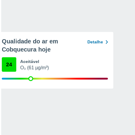
Qualidade do ar em
Detalhe
Cobquecura hoje
Aceitável
24
O₃ (61 µg/m³)