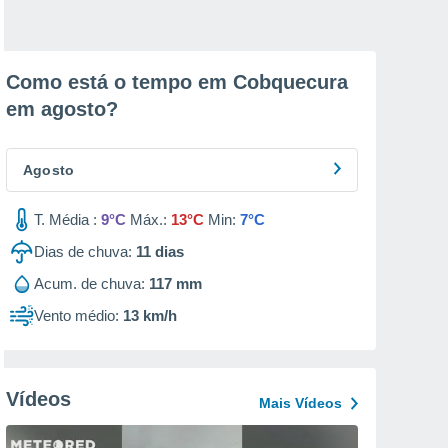
Como está o tempo em Cobquecura
em
agosto
?
Agosto
T. Média :
9°C
Máx.:
13°C
Min:
7°C
Dias de chuva:
11
dias
Acum. de chuva:
117 mm
Vento médio:
13 km/h
Vídeos
Mais Vídeos