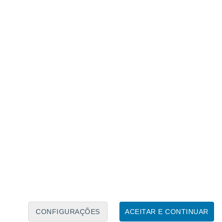
Calendário Lunar
Seg
Ter
Qua
Qui
Sex
Sáb
Domo
8
9
10
11
12
13
14
15
16
17
18
19
20
21
CONFIGURAÇÕES
ACEITAR E CONTINUAR
100