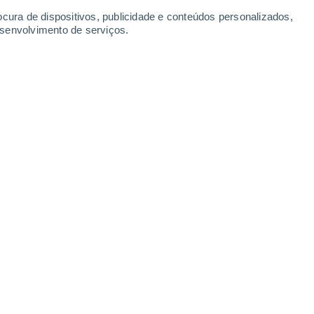
-
18
km/h
11
-
24
km/h
26
-
48
km/h
39
-
78
km/h
ocura de dispositivos, publicidade e conteúdos personalizados,
esenvolvimento de serviços.
osto
Oeste
1 Baixo
11
-
28 km/h
FPS:
não
Noroeste
2 Baixo
5
-
24 km/h
FPS:
não
Oeste
2 Baixo
15
-
31 km/h
FPS:
não
Oeste
2 Baixo
18
-
36 km/h
FPS:
não
Oeste
2 Baixo
19
-
38 km/h
FPS:
não