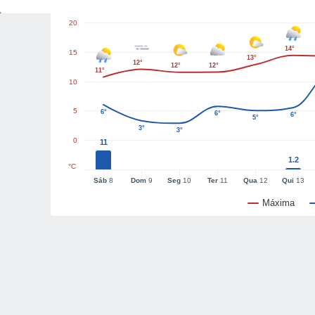
20
14°
15
13°
12°
12°
12°
11°
10
5
6°
6°
6°
5°
3°
3°
0
11
1.2
°C
Sáb
8
Dom
9
Seg
10
Ter
11
Qua
12
Qui
13
Máxima