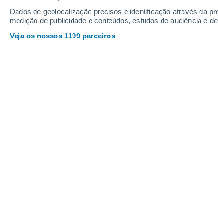
20
-
33
km/h
8
-
18
km/h
8
21
-
38
km/h
Dados de geolocalização precisos e identificação através da pr
medição de publicidade e conteúdos, estudos de audiência e d
Veja os nossos 1199 parceiros
Tempo em Cobquecura Hoje
, 8 de ag
Chuva fraca
90%
8°
11:00
1.2 mm
Sensação T.
6°
Chuva fraca
80%
9°
12:00
0.6 mm
Sensação T.
9°
Chuva fraca
80%
9°
13:00
0.6 mm
Sensação T.
7°
Chuva fraca
80%
10°
14:00
0.3 mm
Sensação T.
8°
Chuva fraca
80%
10°
15:00
0.3 mm
Sensação T.
10°