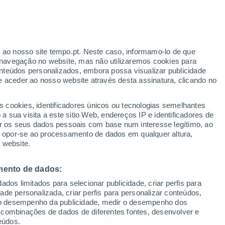
r ao nosso site tempo.pt. Neste caso, informamo-lo de que
navegação no website, mas não utilizaremos cookies para
nteúdos personalizados, embora possa visualizar publicidade
e aceder ao nosso website através desta assinatura, clicando no
adar de Chuva
Satélites
Modelos
s cookies, identificadores únicos ou tecnologias semelhantes
 sua visita a este sitio Web, endereços IP e identificadores de
r os seus dados pessoais com base num interesse legítimo, ao
ou opor-se ao processamento de dados em qualquer altura,
Terça
Quarta
Quinta
Sexta
 website.
11 Ago.
12 Ago.
13 Ago.
14 Ago.
mento de dados:
dos limitados para selecionar publicidade, criar perfis para
90%
90%
idade personalizada, criar perfis para personalizar conteúdos,
7.2 mm
23 mm
ir o desempenho da publicidade, medir o desempenho dos
13°
/
7°
13°
/
6°
14°
/
5°
14°
/
11°
 combinações de dados de diferentes fontes, desenvolver e
eúdos.