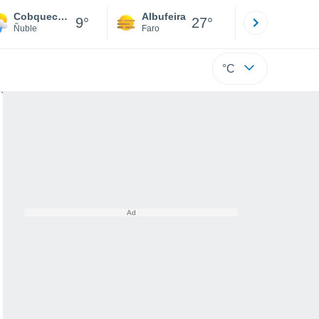
Cobquecura
Albufeira
Lisboa
9°
27°
Ñuble
Faro
Lisboa
°C