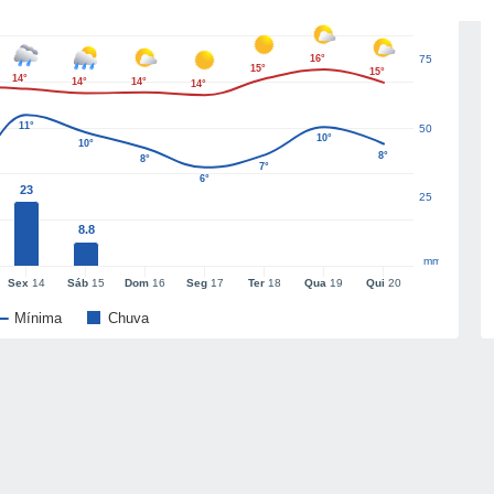
16°
75
15°
15°
14°
14°
14°
14°
11°
50
10°
10°
8°
8°
7°
6°
23
25
8.8
mm
Sex
14
Sáb
15
Dom
16
Seg
17
Ter
18
Qua
19
Qui
20
Mínima
Chuva