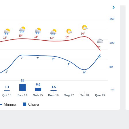
150
16°
15°
15°
15°
14°
14°
100
10°
8°
7°
7°
7°
4°
50
1°
0°
15
6.6
1.1
1.5
mm
Qui
13
Sex
14
Sáb
15
Dom
16
Seg
17
Ter
18
Qua
19
Mínima
Chuva