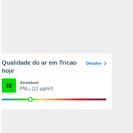
Qualidade do ar em Tricao
Detalhe
hoje
Aceitável
22
PM₂₅ (12 µg/m³)