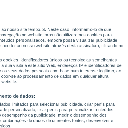
Aviso amarelo
Aviso moderado por trovoada em
Tricao hoje
r ao nosso site tempo.pt. Neste caso, informamo-lo de que
/h
navegação no website, mas não utilizaremos cookies para
nteúdos personalizados, embora possa visualizar publicidade
e aceder ao nosso website através desta assinatura, clicando no
s cookies, identificadores únicos ou tecnologias semelhantes
o
 sua visita a este sitio Web, endereços IP e identificadores de
r os seus dados pessoais com base num interesse legítimo, ao
Radar de Chuva
Satélites
Modelos
ou opor-se ao processamento de dados em qualquer altura,
 website.
mento de dados:
egunda
Terça
Quarta
Quinta
dos limitados para selecionar publicidade, criar perfis para
10 Ago.
11 Ago.
12 Ago.
13 Ago.
idade personalizada, criar perfis para personalizar conteúdos,
ir o desempenho da publicidade, medir o desempenho dos
 combinações de dados de diferentes fontes, desenvolver e
eúdos.
70%