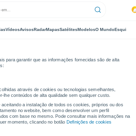
ias
Vídeos
Avisos
Radar
Mapas
Satélites
Modelos
O Mundo
Esqui
is para garantir que as informações fornecidas são de alta
s:
ecolhidas através de cookies ou tecnologias semelhantes,
er-lhe conteúdos de alta qualidade sem qualquer custo.
e)
e aceitando a instalação de todos os cookies, próprios ou dos
rtamento no website, bem como desenvolver um perfil
...
lizados com base no mesmo. Pode consultar mais informações na
lquer momento, clicando no botão
Definições de cookies
Por horas
Chuva fraca nas próximas horas