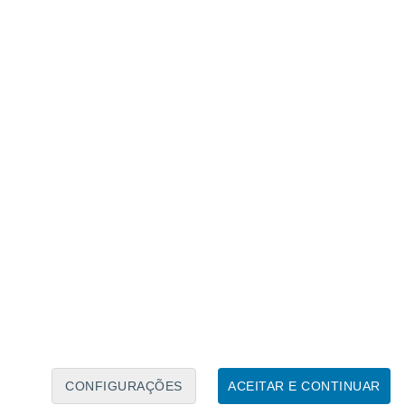
Calendário Lunar
Seg
Ter
Qua
Qui
Sex
Sáb
Domo
7
8
9
10
11
12
13
14
15
16
17
18
19
20
CONFIGURAÇÕES
ACEITAR E CONTINUAR