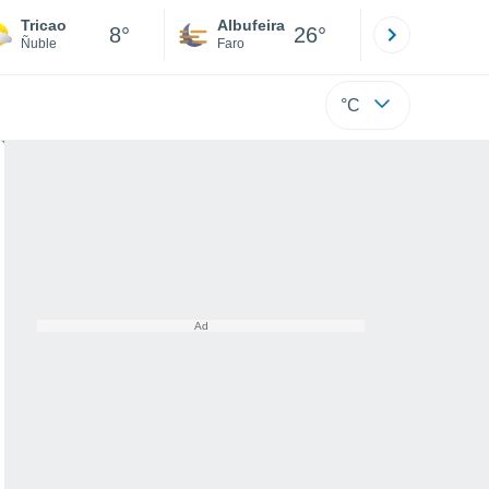
Tricao
Albufeira
Lisboa
8°
26°
Ñuble
Faro
Lisboa
°C