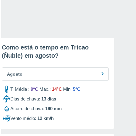
Como está o tempo em Tricao
(Ñuble) em
agosto
?
Agosto
T. Média :
9°C
Máx.:
14°C
Min:
5°C
Dias de chuva:
13
dias
Acum. de chuva:
190 mm
Vento médio:
12 km/h