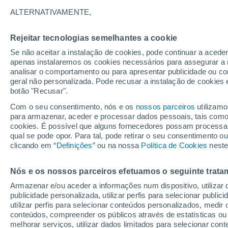
8°
ALTERNATIVAMENTE,
Rejeitar tecnologias semelhantes a cookie
Oeste
Se não aceitar a instalação de cookies, pode continuar a acede
Sensação de 6°
13
-
37 km
apenas instalaremos os cookies necessários para assegurar a 
analisar o comportamento ou para apresentar publicidade ou co
geral não personalizada. Pode recusar a instalação de cookies 
botão "Recusar".
Última hora
Hoje e amanhã poeiras do Saara “invadem”
Com o seu consentimento, nós e os
nossos parceiros
utilizamo
Portugal: risco de trovoadas no Norte e Centr
para armazenar, aceder e processar dados pessoais, tais como a
aumenta
cookies. É possível que alguns fornecedores possam processa
O Tempo 1 - 7 Dias
Atualidade
Mapas de nuvens
qual se pode opor. Para tal, pode retirar o seu consentimento 
clicando em “
Definições
” ou na nossa
Política de Cookies
neste
Nós e os nossos parceiros efetuamos o seguinte trata
Amanhã
Domingo
S
Hoje
Armazenar e/ou aceder a informações num dispositivo, utilizar da
8 Ago.
9 Ago.
7 Ago.
publicidade personalizada, utilizar perfis para selecionar public
utilizar perfis para selecionar conteúdos personalizados, med
conteúdos, compreender os públicos através de estatísticas ou
melhorar serviços, utilizar dados limitados para selecionar cont
90%
90%