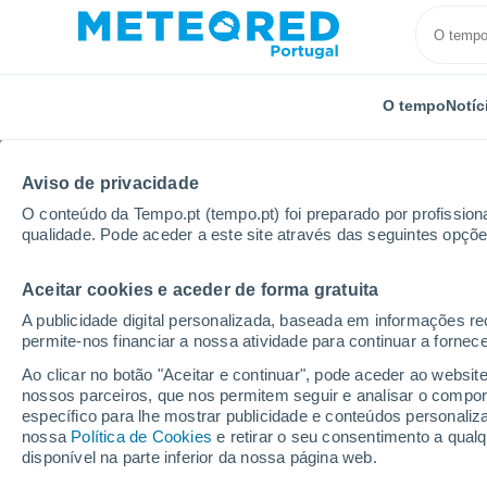
O tempo
Notíc
Aviso de privacidade
O conteúdo da Tempo.pt (tempo.pt) foi preparado por profissiona
qualidade. Pode aceder a este site através das seguintes opçõe
Aceitar cookies e aceder de forma gratuita
Início
Chile
Ñuble
Tricao
A publicidade digital personalizada, baseada em informações r
permite-nos financiar a nossa atividade para continuar a fornec
Tempo em Tricao (Ñubl
Ao clicar no botão "Aceitar e continuar", pode aceder ao websit
nossos parceiros, que nos permitem seguir e analisar o compo
16:45
Sexta
específico para lhe mostrar publicidade e conteúdos persona
nossa
Política de Cookies
e retirar o seu consentimento a qua
disponível na parte inferior da nossa página web.
Nuvens dispersas