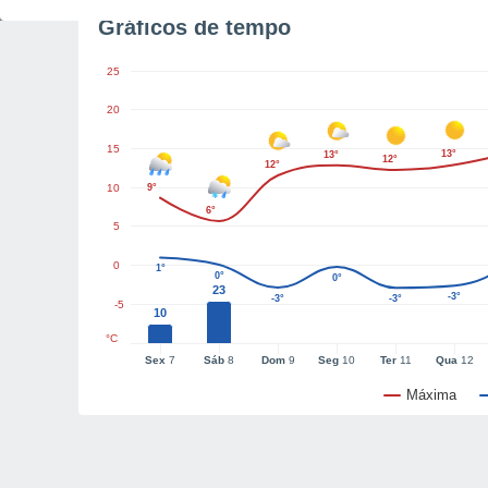
Gráficos de tempo
25
20
15
13°
13°
12°
12°
10
9°
6°
5
0
1°
0°
0°
23
-3°
-3°
-3°
-5
10
°C
Sex
7
Sáb
8
Dom
9
Seg
10
Ter
11
Qua
12
Máxima