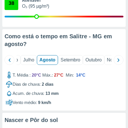
Aceitável
conteúdos.
38
O₃ (95 µg/m³)
ção
ão através
de
Como está o tempo em Salitre - MG em
,
 e
agosto
?
dos,
publicidade
o
Junho
Julho
Agosto
Setembro
Outubro
Novembro
s, estudos
a e
mento de
T. Média :
20°C
Máx.:
27°C
Min:
14°C
Dias de chuva:
2
dias
ossos 1199
Acum. de chuva:
13 mm
eiros
Vento médio:
9 km/h
Nascer e Pôr do sol