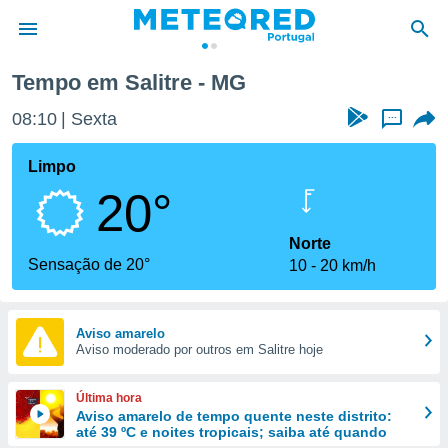
Tempo em Salitre - MG
de
08:10
Sexta
...
 da
empo.pt) foi
Limpo
or
20°
is para
e as
 fornecidas
Norte
 qualidade.
Sensação de 20°
10
20 km/h
r a este
s das
opções:
Aviso amarelo
Aviso moderado por outros em Salitre hoje
ookies e
 forma
Última hora
e digital
Aviso amarelo de tempo quente neste distrito:
até 39 ºC e noites tropicais; saiba até quando
da,