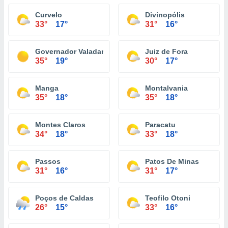
Curvelo
Divinopólis
33°
17°
31°
16°
Governador Valadares
Juiz de Fora
35°
19°
30°
17°
Manga
Montalvania
35°
18°
35°
18°
Montes Claros
Paracatu
34°
18°
33°
18°
Passos
Patos De Minas
31°
16°
31°
17°
Poços de Caldas
Teofilo Otoni
26°
15°
33°
16°