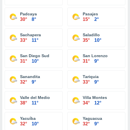
Padcaya
Pasajes
30°
8°
15°
2°
Sachapera
Saladillo
33°
11°
35°
10°
San Diego Sud
San Lorenzo
31°
10°
31°
9°
Sanandita
Tariquia
32°
9°
33°
9°
Valle del Medio
Villa Montes
38°
11°
34°
12°
Yacuíba
Yaguacua
32°
10°
32°
9°