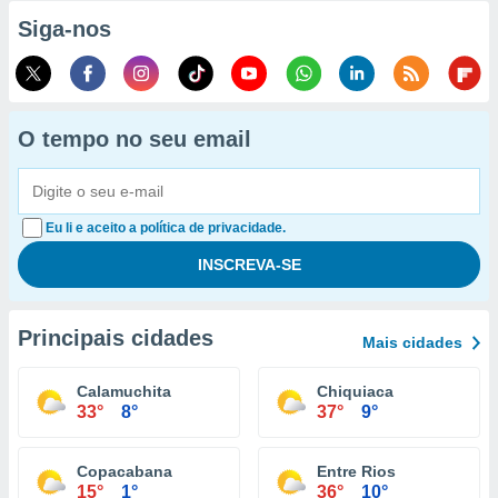
Siga-nos
O tempo no seu email
Eu li e aceito a política de privacidade.
Principais cidades
Mais cidades
Calamuchita
Chiquiaca
33°
8°
37°
9°
Copacabana
Entre Rios
15°
1°
36°
10°