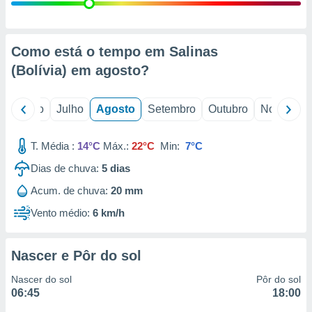
conteúdos.
ção
Como está o tempo em Salinas
ão através
(Bolívia) em
agosto
?
de
,
 e
o
Junho
Julho
Agosto
Setembro
Outubro
Novembro
dos,
publicidade
T. Média :
14°C
Máx.:
22°C
Min:
7°C
s, estudos
Dias de chuva:
5
dias
a e
mento de
Acum. de chuva:
20 mm
Vento médio:
6 km/h
ossos 1199
eiros
Nascer e Pôr do sol
Nascer do sol
Pôr do sol
06:45
18:00