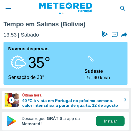
Tempo em Salinas (Bolívia)
de
13:53
Sábado
...
 da
empo.pt) foi
Nuvens dispersas
or
35°
is para
e as
 fornecidas
Sudeste
 qualidade.
Sensação de 33°
15
40 km/h
r a este
s das
opções:
Última hora
40 ºC à vista em Portugal na próxima semana:
ookies e
calor intensifica a partir de quarta, 12 de agosto
 forma
Descarregue
GRÁTIS
a app da
Instalar
e digital
Meteored!
da,