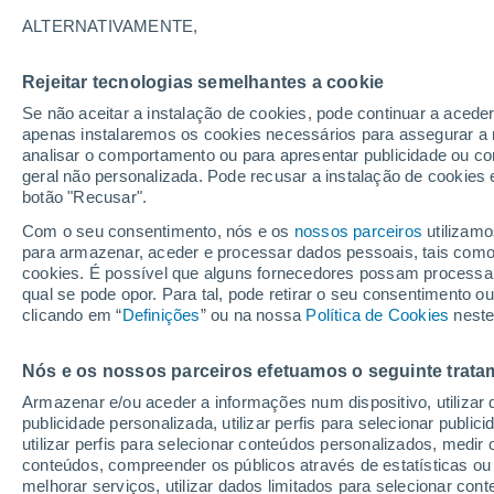
24°
ALTERNATIVAMENTE,
Rejeitar tecnologias semelhantes a cookie
Oeste
Se não aceitar a instalação de cookies, pode continuar a acede
Sensação de 25°
2
-
12 km/
apenas instalaremos os cookies necessários para assegurar a 
analisar o comportamento ou para apresentar publicidade ou co
geral não personalizada. Pode recusar a instalação de cookies 
botão "Recusar".
Última hora
40 ºC à vista em Portugal na próxima semana
Com o seu consentimento, nós e os
nossos parceiros
utilizamo
calor intensifica a partir de quarta, 12 de ago
para armazenar, aceder e processar dados pessoais, tais como a
cookies. É possível que alguns fornecedores possam processa
O Tempo 1 - 7 Dias
Atualidade
Mapas de temperat
qual se pode opor. Para tal, pode retirar o seu consentimento 
clicando em “
Definições
” ou na nossa
Política de Cookies
neste
Nós e os nossos parceiros efetuamos o seguinte trata
Amanhã
Terça
Hoje
Armazenar e/ou aceder a informações num dispositivo, utilizar da
10 Ago.
11 Ago.
9 Ago.
publicidade personalizada, utilizar perfis para selecionar public
utilizar perfis para selecionar conteúdos personalizados, med
conteúdos, compreender os públicos através de estatísticas ou
melhorar serviços, utilizar dados limitados para selecionar cont
80%
80%
90%