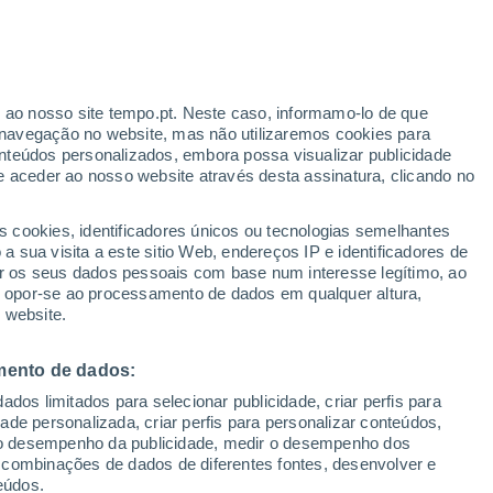
r ao nosso site tempo.pt. Neste caso, informamo-lo de que
h
navegação no website, mas não utilizaremos cookies para
nteúdos personalizados, embora possa visualizar publicidade
e aceder ao nosso website através desta assinatura, clicando no
:
s cookies, identificadores únicos ou tecnologias semelhantes
sto
 sua visita a este sitio Web, endereços IP e identificadores de
r os seus dados pessoais com base num interesse legítimo, ao
ura
Radar de Chuva
Satélites
Modelos
ou opor-se ao processamento de dados em qualquer altura,
 website.
mento de dados:
Quarta
Quinta
Sexta
Sábado
dos limitados para selecionar publicidade, criar perfis para
12 Ago.
13 Ago.
14 Ago.
15 Ago.
idade personalizada, criar perfis para personalizar conteúdos,
ir o desempenho da publicidade, medir o desempenho dos
 combinações de dados de diferentes fontes, desenvolver e
eúdos.
90%
90%
90%