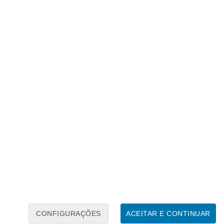
Calendário Lunar
Seg
Ter
Qua
Qui
Sex
Sáb
Domo
9
10
11
12
13
14
15
16
17
18
19
20
21
22
CONFIGURAÇÕES
ACEITAR E CONTINUAR