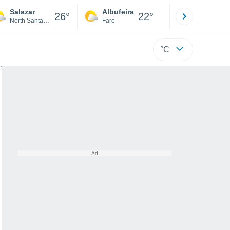
Salazar
Albufeira
Lisboa
26°
22°
North Santander
Faro
Lisboa
°C