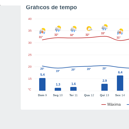
Gráficos de tempo
40
35
33°
32°
32°
32°
31°
31°
30
25
20
20°
20°
20°
20°
19°
6.4
5.4
15
2.9
1.6
1.3
°C
Dom
9
Seg
10
Ter
11
Qua
12
Qui
13
Sex
14
Máxima