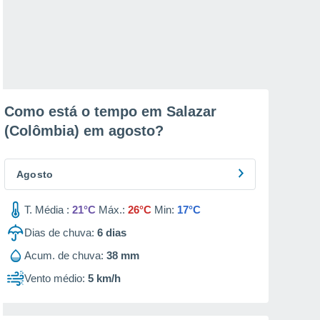
Como está o tempo em Salazar
(Colômbia) em
agosto
?
Agosto
T. Média :
21°C
Máx.:
26°C
Min:
17°C
Dias de chuva:
6
dias
Acum. de chuva:
38 mm
Vento médio:
5 km/h