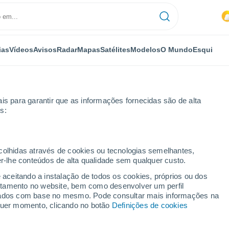
ias
Vídeos
Avisos
Radar
Mapas
Satélites
Modelos
O Mundo
Esqui
is para garantir que as informações fornecidas são de alta
s:
ecolhidas através de cookies ou tecnologias semelhantes,
er-lhe conteúdos de alta qualidade sem qualquer custo.
ômbia)
e aceitando a instalação de todos os cookies, próprios ou dos
rtamento no website, bem como desenvolver um perfil
...
lizados com base no mesmo. Pode consultar mais informações na
lquer momento, clicando no botão
Definições de cookies
Por horas
Risco de tempestades nas
próximas horas