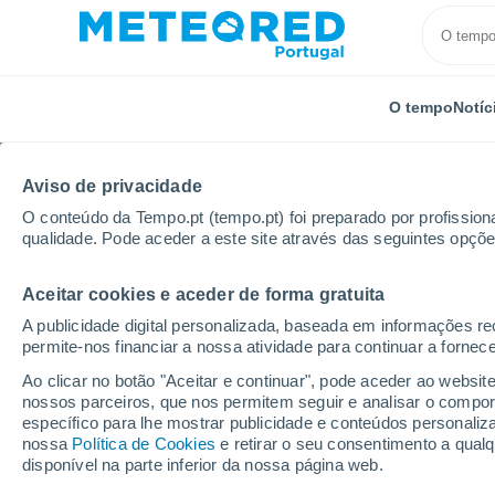
O tempo
Notíc
Aviso de privacidade
O conteúdo da Tempo.pt (tempo.pt) foi preparado por profissiona
qualidade. Pode aceder a este site através das seguintes opçõe
Aceitar cookies e aceder de forma gratuita
Início
Colômbia
Norde de Santander
Salazar
A publicidade digital personalizada, baseada em informações r
permite-nos financiar a nossa atividade para continuar a fornec
Tempo em Salazar (Col
Ao clicar no botão "Aceitar e continuar", pode aceder ao websit
nossos parceiros, que nos permitem seguir e analisar o compo
07:12
Domingo
específico para lhe mostrar publicidade e conteúdos persona
nossa
Política de Cookies
e retirar o seu consentimento a qua
disponível na parte inferior da nossa página web.
Nuvens dispersas