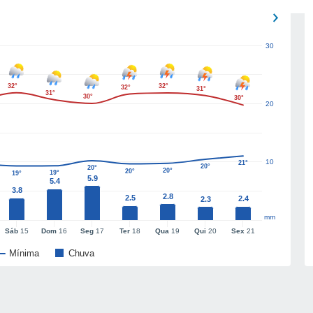
30
32°
32°
32°
31°
31°
30°
30°
20
10
21°
20°
20°
20°
20°
19°
19°
5.9
5.4
3.8
2.8
2.5
2.4
2.3
mm
Sáb
15
Dom
16
Seg
17
Ter
18
Qua
19
Qui
20
Sex
21
Mínima
Chuva