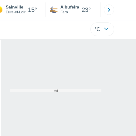
Sainville
Albufeira
Lisboa
15°
23°
Eure-et-Loir
Faro
Lisboa
°C