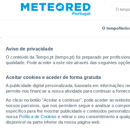
O tempo
Notíc
Aviso de privacidade
O conteúdo da Tempo.pt (tempo.pt) foi preparado por profissiona
qualidade. Pode aceder a este site através das seguintes opçõe
Aceitar cookies e aceder de forma gratuita
Início
França
Centro-Vale do Loire
Eure-et-Loir
A publicidade digital personalizada, baseada em informações r
permite-nos financiar a nossa atividade para continuar a fornec
Tempo em Sainville
Ao clicar no botão "Aceitar e continuar", pode aceder ao websit
nossos parceiros, que nos permitem seguir e analisar o compo
06:40
Sábado
específico para lhe mostrar publicidade e conteúdos persona
nossa
Política de Cookies
e retirar o seu consentimento a qua
disponível na parte inferior da nossa página web.
Limpo