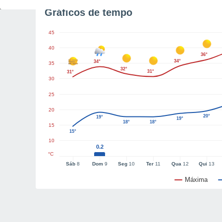
Gráficos de tempo
45
40
36°
34°
34°
35
32°
31°
31°
30
25
20
20°
19°
19°
18°
18°
15
15°
10
0.2
°C
Sáb
8
Dom
9
Seg
10
Ter
11
Qua
12
Qui
13
Máxima