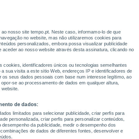
r ao nosso site tempo.pt. Neste caso, informamo-lo de que
/h
navegação no website, mas não utilizaremos cookies para
nteúdos personalizados, embora possa visualizar publicidade
e aceder ao nosso website através desta assinatura, clicando no
s cookies, identificadores únicos ou tecnologias semelhantes
o
 sua visita a este sitio Web, endereços IP e identificadores de
r os seus dados pessoais com base num interesse legítimo, ao
Radar de Chuva
Satélites
Modelos
ou opor-se ao processamento de dados em qualquer altura,
 website.
mento de dados:
Terça
Quarta
Quinta
Sexta
dos limitados para selecionar publicidade, criar perfis para
11 Ago.
12 Ago.
13 Ago.
14 Ago.
idade personalizada, criar perfis para personalizar conteúdos,
ir o desempenho da publicidade, medir o desempenho dos
 combinações de dados de diferentes fontes, desenvolver e
eúdos.