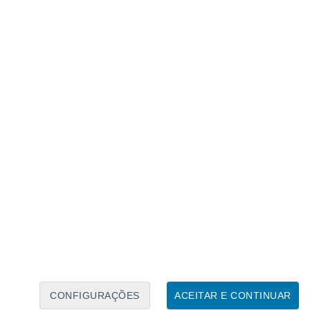
Calendário Lunar
Seg
Ter
Qua
Qui
Sex
Sáb
Domo
8
9
10
11
12
13
14
15
16
17
18
19
20
21
CONFIGURAÇÕES
ACEITAR E CONTINUAR