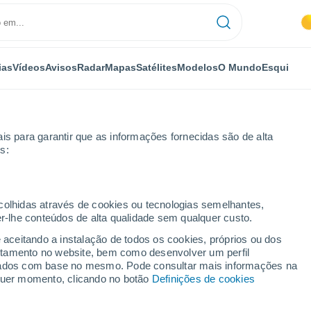
ias
Vídeos
Avisos
Radar
Mapas
Satélites
Modelos
O Mundo
Esqui
is para garantir que as informações fornecidas são de alta
s:
Sainville
ecolhidas através de cookies ou tecnologias semelhantes,
er-lhe conteúdos de alta qualidade sem qualquer custo.
e aceitando a instalação de todos os cookies, próprios ou dos
rtamento no website, bem como desenvolver um perfil
...
lizados com base no mesmo. Pode consultar mais informações na
lquer momento, clicando no botão
Definições de cookies
Por horas
Intervalos nublados nas
próximas horas