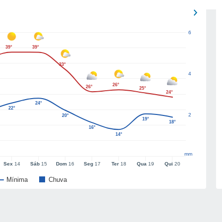
6
39°
39°
33°
4
26°
26°
25°
24°
24°
22°
2
20°
19°
18°
16°
14°
mm
Sex
14
Sáb
15
Dom
16
Seg
17
Ter
18
Qua
19
Qui
20
Mínima
Chuva