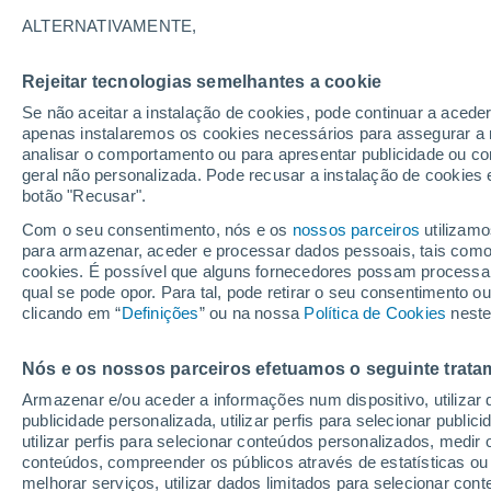
15°
ALTERNATIVAMENTE,
Rejeitar tecnologias semelhantes a cookie
Nordeste
Se não aceitar a instalação de cookies, pode continuar a acede
Sensação de 15°
11
-
18 km
apenas instalaremos os cookies necessários para assegurar a 
analisar o comportamento ou para apresentar publicidade ou co
geral não personalizada. Pode recusar a instalação de cookies 
botão "Recusar".
Última hora
Hoje e amanhã poeiras do Saara “invadem”
Com o seu consentimento, nós e os
nossos parceiros
utilizamo
Portugal: risco de trovoadas no Norte e Centr
para armazenar, aceder e processar dados pessoais, tais como a
aumenta
cookies. É possível que alguns fornecedores possam processa
O Tempo 1 - 7 Dias
Atualidade
Mapas de nuvens
qual se pode opor. Para tal, pode retirar o seu consentimento 
clicando em “
Definições
” ou na nossa
Política de Cookies
neste
Nós e os nossos parceiros efetuamos o seguinte trata
Amanhã
Segunda
Hoje
Armazenar e/ou aceder a informações num dispositivo, utilizar da
9 Ago.
10 Ago.
8 Ago.
publicidade personalizada, utilizar perfis para selecionar public
utilizar perfis para selecionar conteúdos personalizados, med
conteúdos, compreender os públicos através de estatísticas ou
melhorar serviços, utilizar dados limitados para selecionar cont
50%