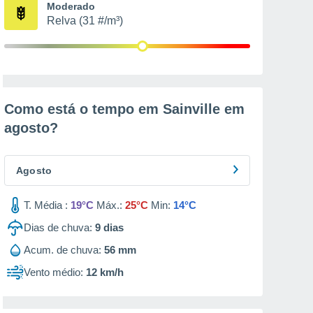
Moderado
Relva (31 #/m³)
Como está o tempo em Sainville em
agosto
?
Agosto
T. Média :
19°C
Máx.:
25°C
Min:
14°C
Dias de chuva:
9
dias
Acum. de chuva:
56 mm
Vento médio:
12 km/h