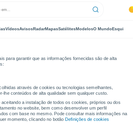
ias
Vídeos
Avisos
Radar
Mapas
Satélites
Modelos
O Mundo
Esqui
is para garantir que as informações fornecidas são de alta
s:
aurice-sur-Moselle
ecolhidas através de cookies ou tecnologias semelhantes,
er-lhe conteúdos de alta qualidade sem qualquer custo.
e-sur-Moselle
e aceitando a instalação de todos os cookies, próprios ou dos
rtamento no website, bem como desenvolver um perfil
...
lizados com base no mesmo. Pode consultar mais informações na
lquer momento, clicando no botão
Definições de cookies
Por horas
Céu limpo nas próximas horas