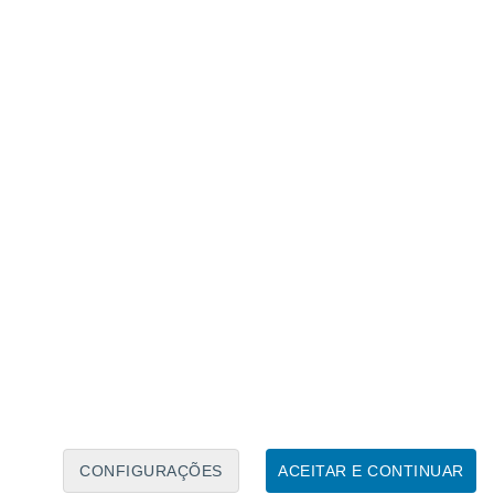
Calendário Lunar
Seg
Ter
Qua
Qui
Sex
Sáb
Domo
7
8
9
10
11
12
13
14
15
16
17
18
19
20
CONFIGURAÇÕES
ACEITAR E CONTINUAR