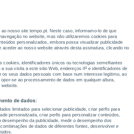
Boletim de neve
Pistas abertas
Elevadores
- / 10
- / 6
r ao nosso site tempo.pt. Neste caso, informamo-lo de que
h
Km esquiáveis
Neve
navegação no website, mas não utilizaremos cookies para
- / 15
-
nteúdos personalizados, embora possa visualizar publicidade
e aceder ao nosso website através desta assinatura, clicando no
s cookies, identificadores únicos ou tecnologias semelhantes
o
 sua visita a este sitio Web, endereços IP e identificadores de
r os seus dados pessoais com base num interesse legítimo, ao
ura
Radar de Chuva
Satélites
Modelos
ou opor-se ao processamento de dados em qualquer altura,
 website.
mento de dados:
egunda
Terça
Quarta
Quinta
dos limitados para selecionar publicidade, criar perfis para
10 Ago.
11 Ago.
12 Ago.
13 Ago.
idade personalizada, criar perfis para personalizar conteúdos,
ir o desempenho da publicidade, medir o desempenho dos
 combinações de dados de diferentes fontes, desenvolver e
eúdos.
70%