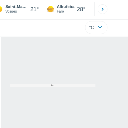
Saint-Maurice-sur-Moselle
Albufeira
Lisboa
21°
28°
Vosges
Faro
Lisboa
°C