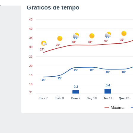
Gráficos de tempo
45
40
35
32°
32°
31°
31°
30°
30
27°
25
20
19°
19°
18°
18°
15
15°
14°
10
0.4
0.3
°C
Sex
7
Sáb
8
Dom
9
Seg
10
Ter
11
Qua
12
Máxima