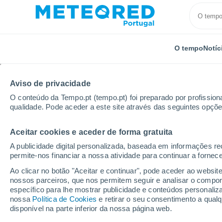
O tempo
Notíc
Aviso de privacidade
O conteúdo da Tempo.pt (tempo.pt) foi preparado por profissiona
qualidade. Pode aceder a este site através das seguintes opçõe
Aceitar cookies e aceder de forma gratuita
Início
França
Grande Leste
Vosges
Saint-M
A publicidade digital personalizada, baseada em informações r
permite-nos financiar a nossa atividade para continuar a fornec
Tempo em Saint-Mauric
Ao clicar no botão "Aceitar e continuar", pode aceder ao websit
nossos parceiros, que nos permitem seguir e analisar o compo
20:43
Sexta
específico para lhe mostrar publicidade e conteúdos persona
nossa
Política de Cookies
e retirar o seu consentimento a qua
disponível na parte inferior da nossa página web.
Limpo