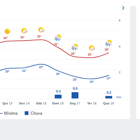
6
35°
35°
34°
31°
4
28°
26°
26°
23°
21°
20°
2
19°
17°
16°
15°
0.5
0.3
0.2
mm
Qui
13
Sex
14
Sáb
15
Dom
16
Seg
17
Ter
18
Qua
19
Mínima
Chuva