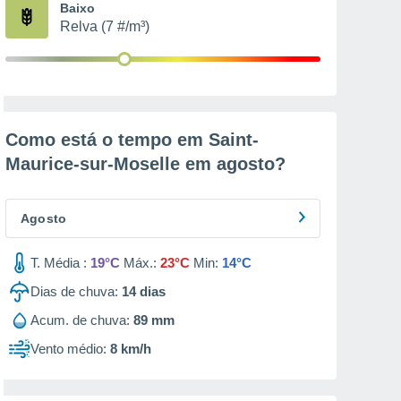
Baixo
Relva (7 #/m³)
Como está o tempo em Saint-
Maurice-sur-Moselle em
agosto
?
Agosto
T. Média :
19°C
Máx.:
23°C
Min:
14°C
Dias de chuva:
14
dias
Acum. de chuva:
89 mm
Vento médio:
8 km/h