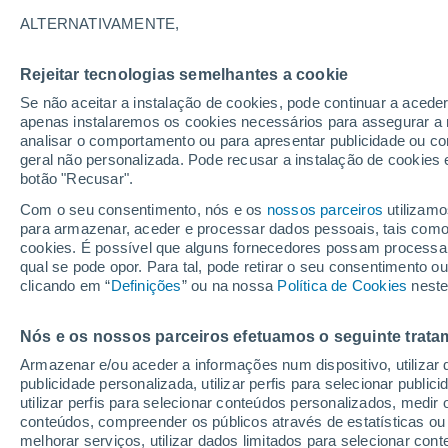
21°
ALTERNATIVAMENTE,
Rejeitar tecnologias semelhantes a cookie
Norte
Se não aceitar a instalação de cookies, pode continuar a acede
Sensação de 21°
8
-
23 km/
apenas instalaremos os cookies necessários para assegurar a 
analisar o comportamento ou para apresentar publicidade ou co
geral não personalizada. Pode recusar a instalação de cookies 
botão "Recusar".
Última hora
Hoje e amanhã poeiras do Saara “invadem”
Com o seu consentimento, nós e os
nossos parceiros
utilizamo
Portugal: risco de trovoadas no Norte e Centr
para armazenar, aceder e processar dados pessoais, tais como a
aumenta
cookies. É possível que alguns fornecedores possam processa
O Tempo 1 - 7 Dias
Atualidade
Mapas de temperat
qual se pode opor. Para tal, pode retirar o seu consentimento 
clicando em “
Definições
” ou na nossa
Política de Cookies
neste
Nós e os nossos parceiros efetuamos o seguinte trata
Amanhã
Domingo
S
Hoje
Armazenar e/ou aceder a informações num dispositivo, utilizar da
8 Ago.
9 Ago.
7 Ago.
publicidade personalizada, utilizar perfis para selecionar public
utilizar perfis para selecionar conteúdos personalizados, med
conteúdos, compreender os públicos através de estatísticas ou
melhorar serviços, utilizar dados limitados para selecionar cont
30%