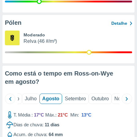
conteúdos.
ção
Pólen
Detalhe
ão através
de
Moderado
,
Relva (46 #/m³)
 e
dos,
publicidade
s, estudos
Como está o tempo em Ross-on-Wye
a e
mento de
em
agosto
?
ossos 1199
o
Junho
Julho
Agosto
Setembro
Outubro
Novembro
eiros
T. Média :
17°C
Máx.:
21°C
Min:
13°C
Dias de chuva:
11
dias
Acum. de chuva:
64 mm