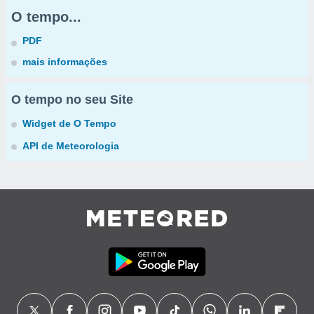
O tempo...
PDF
mais informações
O tempo no seu Site
Widget de O Tempo
API de Meteorologia