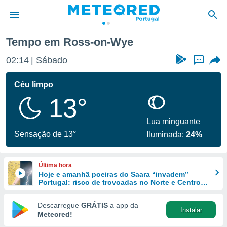
Tempo em Ross-on-Wye
de
02:14
Sábado
...
 da
empo.pt) foi
Céu limpo
or
13°
is para
e as
 fornecidas
Lua minguante
 qualidade.
Sensação de 13°
Iluminada:
24%
r a este
s das
opções:
Última hora
Hoje e amanhã poeiras do Saara “invadem”
ookies e
Portugal: risco de trovoadas no Norte e Centro
 forma
aumenta
Descarregue
GRÁTIS
a app da
Instalar
e digital
Meteored!
da,