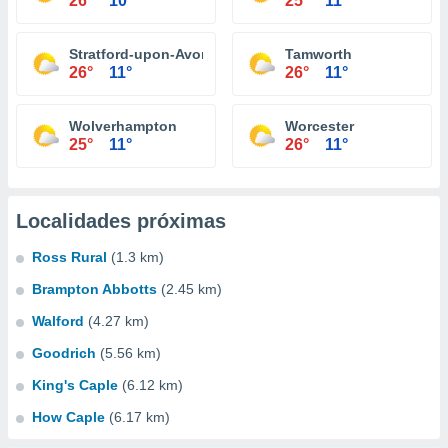
26°
10°
25°
11°
Stratford-upon-Avon
Tamworth
26°
11°
26°
11°
Wolverhampton
Worcester
25°
11°
26°
11°
Localidades próximas
Ross Rural
(1.3 km)
Brampton Abbotts
(2.45 km)
Walford
(4.27 km)
Goodrich
(5.56 km)
King's Caple
(6.12 km)
How Caple
(6.17 km)