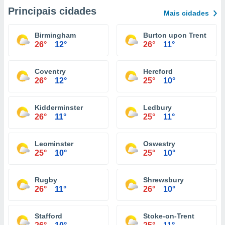
Principais cidades
Mais cidades
Birmingham
Burton upon Trent
26°
12°
26°
11°
Coventry
Hereford
26°
12°
25°
10°
Kidderminster
Ledbury
26°
11°
25°
11°
Leominster
Oswestry
25°
10°
25°
10°
Rugby
Shrewsbury
26°
11°
26°
10°
Stafford
Stoke-on-Trent