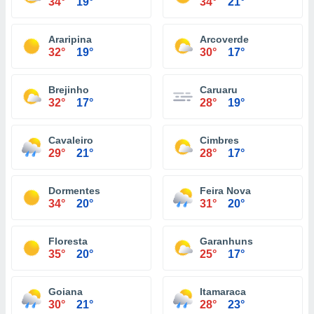
34°
19°
34°
21°
Araripina
Arcoverde
32°
19°
30°
17°
Brejinho
Caruaru
32°
17°
28°
19°
Cavaleiro
Cimbres
29°
21°
28°
17°
Dormentes
Feira Nova
34°
20°
31°
20°
Floresta
Garanhuns
35°
20°
25°
17°
Goiana
Itamaraca
30°
21°
28°
23°