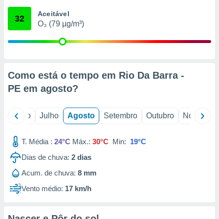
conteúdos.
Aceitável
32
O₃ (79 µg/m³)
ção
ão através
de
,
 e
Como está o tempo em Rio Da Barra -
PE em
agosto
?
dos,
publicidade
s, estudos
o
Junho
Julho
Agosto
Setembro
Outubro
Novembro
a e
mento de
T. Média :
24°C
Máx.:
30°C
Min:
19°C
ossos 1199
Dias de chuva:
2
dias
eiros
Acum. de chuva:
8 mm
Vento médio:
17 km/h
Nascer e Pôr do sol