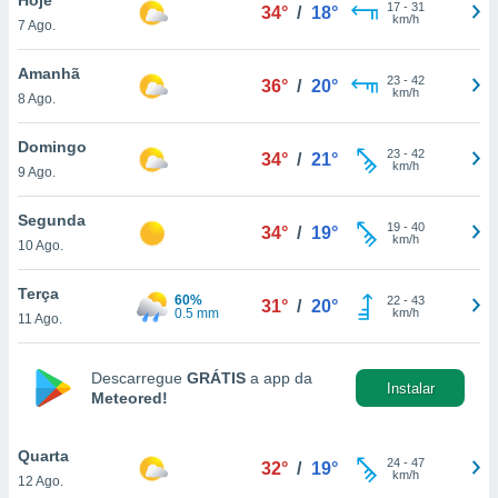
para lhe
17
-
31
34°
/
18°
km/h
7 Ago.
licidade e
ados com
Amanhã
23
-
42
36°
/
20°
esmo. Pode
km/h
8 Ago.
ais
s na nossa
Domingo
23
-
42
 Cookies
e
34°
/
21°
km/h
9 Ago.
u
nto a
omento,
Segunda
19
-
40
34°
/
19°
 botão
km/h
10 Ago.
de cookies
na parte
Terça
60%
22
-
43
nossa
31°
/
20°
0.5 mm
km/h
11 Ago.
.
IVAMENTE,
Descarregue
GRÁTIS
a app da
Instalar
Meteored!
as
tes a
Quarta
24
-
47
32°
/
19°
km/h
12 Ago.