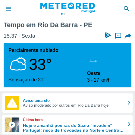
Tempo em Rio Da Barra - PE
de
15:37
Sexta
...
 da
empo.pt) foi
Parcialmente nublado
or
33°
is para
e as
 fornecidas
Oeste
 qualidade.
Sensação de 31°
3
17 km/h
r a este
s das
opções:
Aviso amarelo
Aviso moderado por outros em Rio Da Barra hoje
ookies e
 forma
Última hora
e digital
Hoje e amanhã poeiras do Saara “invadem”
Portugal: risco de trovoadas no Norte e Centro
da,