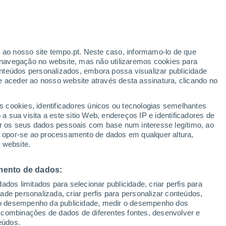
Aviso amarelo
Aviso moderado por outros em
Albuquerque Ne hoje
r ao nosso site tempo.pt. Neste caso, informamo-lo de que
h
navegação no website, mas não utilizaremos cookies para
nteúdos personalizados, embora possa visualizar publicidade
e aceder ao nosso website através desta assinatura, clicando no
s cookies, identificadores únicos ou tecnologias semelhantes
o
 sua visita a este sitio Web, endereços IP e identificadores de
r os seus dados pessoais com base num interesse legítimo, ao
Radar de Chuva
Satélites
Modelos
ou opor-se ao processamento de dados em qualquer altura,
 website.
mento de dados:
egunda
Terça
Quarta
Quinta
dos limitados para selecionar publicidade, criar perfis para
10 Ago.
11 Ago.
12 Ago.
13 Ago.
idade personalizada, criar perfis para personalizar conteúdos,
ir o desempenho da publicidade, medir o desempenho dos
 combinações de dados de diferentes fontes, desenvolver e
eúdos.
60%