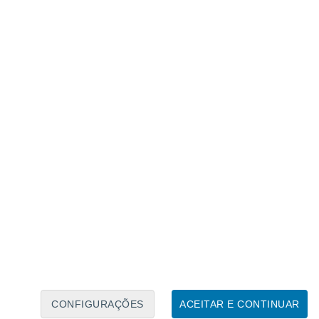
Calendário Lunar
Seg
Ter
Qua
Qui
Sex
Sáb
Domo
7
8
9
10
11
12
13
14
15
16
17
18
19
20
CONFIGURAÇÕES
ACEITAR E CONTINUAR