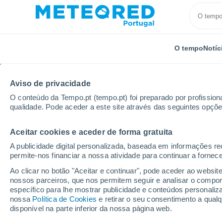
O tempo
Notíc
Aviso de privacidade
O conteúdo da Tempo.pt (tempo.pt) foi preparado por profissiona
qualidade. Pode aceder a este site através das seguintes opçõe
Aceitar cookies e aceder de forma gratuita
Início
Brasil
Estado de Pernambuco
Albuquerq
A publicidade digital personalizada, baseada em informações r
permite-nos financiar a nossa atividade para continuar a fornec
Tempo em Albuquerque
Ao clicar no botão "Aceitar e continuar", pode aceder ao websit
nossos parceiros, que nos permitem seguir e analisar o compo
17:00
Sexta
específico para lhe mostrar publicidade e conteúdos persona
nossa
Política de Cookies
e retirar o seu consentimento a qua
disponível na parte inferior da nossa página web.
Parcialmente nublado