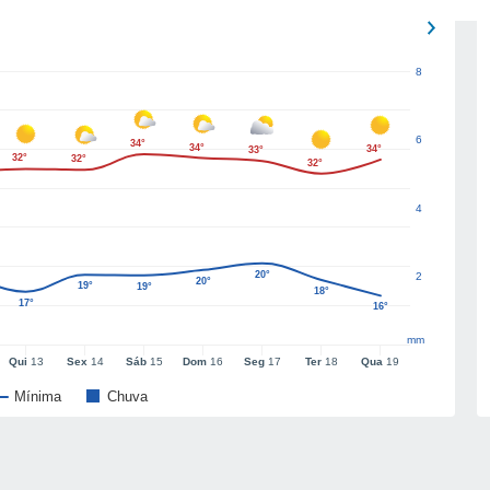
8
6
34°
34°
34°
33°
32°
32°
32°
4
20°
2
20°
19°
19°
18°
17°
16°
mm
Qui
13
Sex
14
Sáb
15
Dom
16
Seg
17
Ter
18
Qua
19
Mínima
Chuva