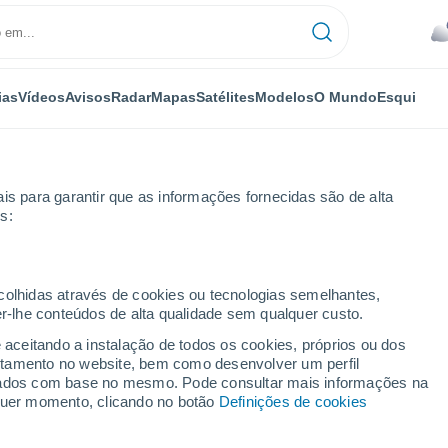
ias
Vídeos
Avisos
Radar
Mapas
Satélites
Modelos
O Mundo
Esqui
is para garantir que as informações fornecidas são de alta
s:
ue Ne
ecolhidas através de cookies ou tecnologias semelhantes,
er-lhe conteúdos de alta qualidade sem qualquer custo.
 Ne - PE
e aceitando a instalação de todos os cookies, próprios ou dos
rtamento no website, bem como desenvolver um perfil
...
lizados com base no mesmo. Pode consultar mais informações na
lquer momento, clicando no botão
Definições de cookies
Por horas
Céu nublado nas próximas horas