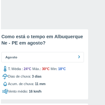
Como está o tempo em Albuquerque
Ne - PE em
agosto
?
Agosto
T. Média :
24°C
Máx.:
30°C
Min:
18°C
Dias de chuva:
3
dias
Acum. de chuva:
11 mm
Vento médio:
16 km/h