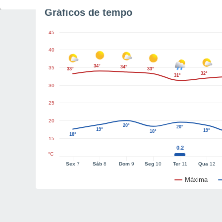
Gráficos de tempo
45
40
34°
34°
35
33°
33°
32°
31°
30
25
20
20°
20°
19°
19°
18°
18°
15
0.2
°C
Sex
7
Sáb
8
Dom
9
Seg
10
Ter
11
Qua
12
Máxima