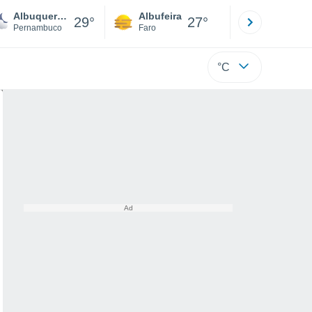
Albuquerque Ne
Albufeira
Lisboa
29°
27°
Pernambuco
Faro
Lisboa
°C