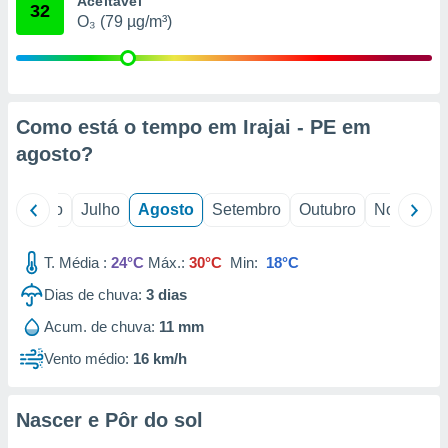
Aceitável
conteúdos.
32
O₃ (79 µg/m³)
ção
ão através
de
Como está o tempo em Irajai - PE em
,
 e
agosto
?
dos,
publicidade
o
Junho
Julho
Agosto
Setembro
Outubro
Novembro
s, estudos
a e
mento de
T. Média :
24°C
Máx.:
30°C
Min:
18°C
Dias de chuva:
3
dias
ossos 1199
Acum. de chuva:
11 mm
eiros
Vento médio:
16 km/h
Nascer e Pôr do sol