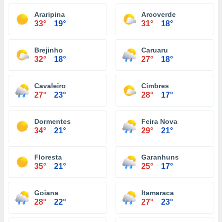
Araripina
Arcoverde
33°
19°
31°
18°
Brejinho
Caruaru
32°
18°
27°
18°
Cavaleiro
Cimbres
27°
23°
28°
17°
Dormentes
Feira Nova
34°
21°
29°
21°
Floresta
Garanhuns
35°
21°
25°
17°
Goiana
Itamaraca
28°
22°
27°
23°