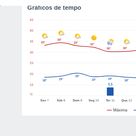
Gráficos de tempo
45
40
34°
35
33°
33°
32°
30°
30°
30
25
20
20°
19°
19°
19°
18°
18°
1.1
15
°C
Sex
7
Sáb
8
Dom
9
Seg
10
Ter
11
Qua
12
Máxima