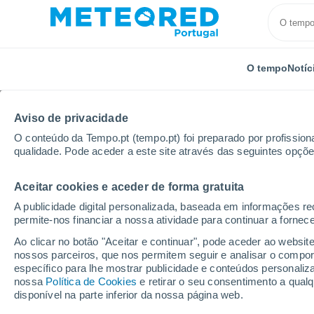
O tempo
Notíc
Aviso de privacidade
O conteúdo da Tempo.pt (tempo.pt) foi preparado por profissiona
qualidade. Pode aceder a este site através das seguintes opçõe
Aceitar cookies e aceder de forma gratuita
Início
Brasil
Estado de Pernambuco
Henrique D
A publicidade digital personalizada, baseada em informações r
permite-nos financiar a nossa atividade para continuar a fornec
Tempo em Henrique Dia
Ao clicar no botão "Aceitar e continuar", pode aceder ao websit
nossos parceiros, que nos permitem seguir e analisar o compo
19:20
Sexta
específico para lhe mostrar publicidade e conteúdos persona
nossa
Política de Cookies
e retirar o seu consentimento a qua
disponível na parte inferior da nossa página web.
Nuvens dispersas