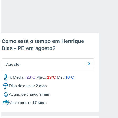
Como está o tempo em Henrique
Dias - PE em
agosto
?
Agosto
T. Média :
23°C
Máx.:
29°C
Min:
18°C
Dias de chuva:
2
dias
Acum. de chuva:
9 mm
Vento médio:
17 km/h