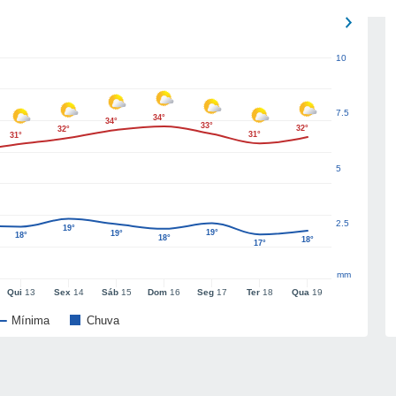
10
7.5
34°
34°
33°
32°
32°
31°
31°
5
2.5
19°
19°
19°
18°
18°
18°
17°
mm
Qui
13
Sex
14
Sáb
15
Dom
16
Seg
17
Ter
18
Qua
19
Mínima
Chuva