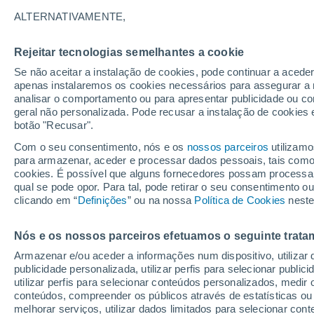
27°
ALTERNATIVAMENTE,
Rejeitar tecnologias semelhantes a cookie
Lua mingu
Se não aceitar a instalação de cookies, pode continuar a acede
Iluminada
Sensação de 27°
apenas instalaremos os cookies necessários para assegurar a 
analisar o comportamento ou para apresentar publicidade ou co
geral não personalizada. Pode recusar a instalação de cookies 
botão "Recusar".
Última hora
Hoje e amanhã poeiras do Saara “invadem”
Com o seu consentimento, nós e os
nossos parceiros
utilizamo
Portugal: risco de trovoadas no Norte e Centr
para armazenar, aceder e processar dados pessoais, tais como a
aumenta
cookies. É possível que alguns fornecedores possam processa
O Tempo 1 - 7 Dias
Atualidade
Mapas de nuvens
qual se pode opor. Para tal, pode retirar o seu consentimento 
clicando em “
Definições
” ou na nossa
Política de Cookies
neste
Nós e os nossos parceiros efetuamos o seguinte trata
Amanhã
Domingo
S
Hoje
Armazenar e/ou aceder a informações num dispositivo, utilizar da
8 Ago.
9 Ago.
7 Ago.
publicidade personalizada, utilizar perfis para selecionar public
utilizar perfis para selecionar conteúdos personalizados, med
conteúdos, compreender os públicos através de estatísticas ou
melhorar serviços, utilizar dados limitados para selecionar cont