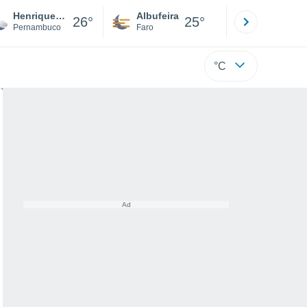
Henrique Dias
Albufeira
Lisboa
26°
25°
Pernambuco
Faro
Lisboa
°C