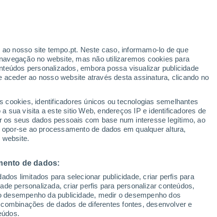
Risco de Indice UV 10 Alto
Durante o dia de amanhã
ante
r ao nosso site tempo.pt. Neste caso, informamo-lo de que
:
33%
navegação no website, mas não utilizaremos cookies para
nteúdos personalizados, embora possa visualizar publicidade
e aceder ao nosso website através desta assinatura, clicando no
s cookies, identificadores únicos ou tecnologias semelhantes
o
 sua visita a este sitio Web, endereços IP e identificadores de
r os seus dados pessoais com base num interesse legítimo, ao
Radar de Chuva
Satélites
Modelos
ou opor-se ao processamento de dados em qualquer altura,
 website.
mento de dados:
egunda
Terça
Quarta
Quinta
dos limitados para selecionar publicidade, criar perfis para
10 Ago.
11 Ago.
12 Ago.
13 Ago.
idade personalizada, criar perfis para personalizar conteúdos,
ir o desempenho da publicidade, medir o desempenho dos
 combinações de dados de diferentes fontes, desenvolver e
eúdos.
80%