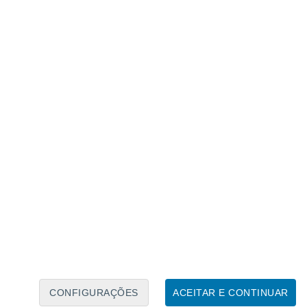
Calendário Lunar
Seg
Ter
Qua
Qui
Sex
Sáb
Domo
7
8
9
10
11
12
13
14
15
16
17
18
19
20
CONFIGURAÇÕES
ACEITAR E CONTINUAR