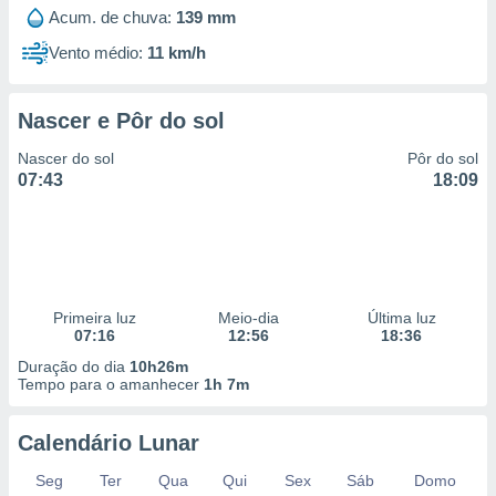
 para
Acum. de chuva:
139 mm
Vento médio:
11 km/h
a, utilizar
selecionar
Nascer e Pôr do sol
a, criar
personalizar
Nascer do sol
Pôr do sol
tilizar
07:43
18:09
selecionar
dos, medir
nho da
, medir o
o dos
Primeira luz
Meio-dia
Última luz
r os
07:16
12:56
18:36
ravés de
Duração do dia
10h26m
s ou
Tempo para o amanhecer
1h 7m
s de dados
es fontes,
 e melhorar
Calendário Lunar
ilizar dados
ara
Seg
Ter
Qua
Qui
Sex
Sáb
Domo