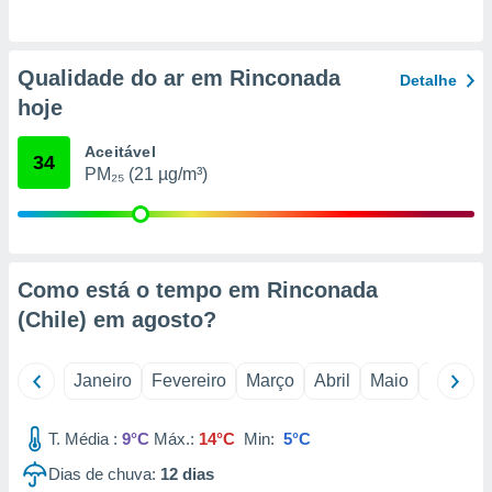
o qual se
ara tal,
 o seu
Qualidade do ar em Rinconada
to ou opor-
Detalhe
essamento
hoje
m qualquer
ando em “
Aceitável
34
 ou na
PM₂₅ (21 µg/m³)
 Cookies
te.
 nossos
Como está o tempo em Rinconada
s o
(Chile) em
agosto
?
o de
Janeiro
Fevereiro
Março
Abril
Maio
Junho
e/ou aceder
ões num
T. Média :
9°C
Máx.:
14°C
Min:
5°C
utilizar
ados para
Dias de chuva:
12
dias
publicidade,