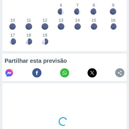
conteúdos.
6
7
8
9
ção
10
11
12
13
14
15
16
ão através
de
17
18
19
,
 e
dos,
publicidade
Partilhar esta previsão
s, estudos
a e
mento de
ossos 1199
eiros