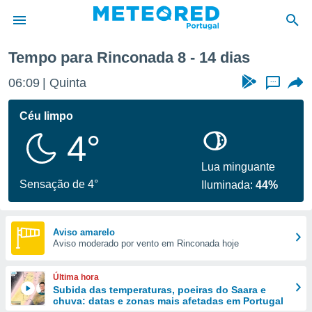
Tempo para Rinconada 8 - 14 dias
de
06:09
Quinta
...
 da
empo.pt) foi
Céu limpo
or
4°
is para
e as
 fornecidas
Lua minguante
 qualidade.
Sensação de 4°
Iluminada:
44%
r a este
s das
opções:
Aviso amarelo
Aviso moderado por vento em Rinconada hoje
ookies e
 forma
Última hora
e digital
Subida das temperaturas, poeiras do Saara e
chuva: datas e zonas mais afetadas em Portugal
da,