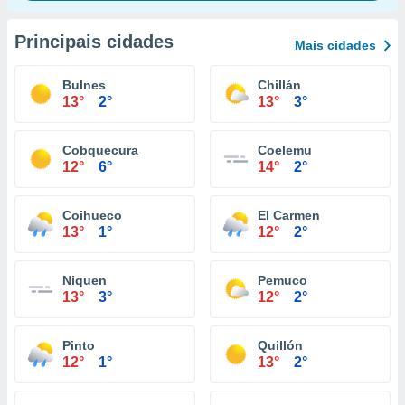
Principais cidades
Mais cidades
Bulnes
Chillán
13°
2°
13°
3°
Cobquecura
Coelemu
12°
6°
14°
2°
Coihueco
El Carmen
13°
1°
12°
2°
Niquen
Pemuco
13°
3°
12°
2°
Pinto
Quillón
12°
1°
13°
2°