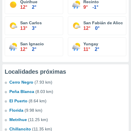
Quirihue
Recinto
12°
2°
9°
-1°
San Carlos
San Fabián de Alico
13°
3°
12°
0°
San Ignacio
Yungay
12°
2°
11°
2°
Localidades próximas
Cerro Negro
(7.93 km)
Peña Blanca
(8.03 km)
El Puerto
(8.64 km)
Florida
(9.98 km)
Metrihue
(11.25 km)
Chillancito
(11.35 km)