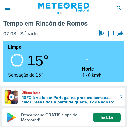
Tempo em Rincón de Romos
de
07:08
Sábado
...
 da
empo.pt) foi
Limpo
or
15°
is para
e as
 fornecidas
Norte
 qualidade.
Sensação de 15°
4
6 km/h
r a este
s das
opções:
Última hora
40 ºC à vista em Portugal na próxima semana:
ookies e
calor intensifica a partir de quarta, 12 de agosto
 forma
Descarregue
GRÁTIS
a app da
Instalar
e digital
Meteored!
da,