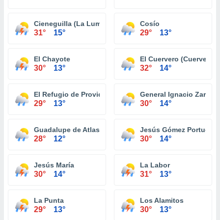
Cieneguilla (La Lumbrera)
Cosío
31°
15°
29°
13°
El Chayote
El Cuervero (Cuerveros)
30°
13°
32°
14°
El Refugio de Providencia (Providencia)
General Ignacio Zarago
29°
13°
30°
14°
Guadalupe de Atlas
Jesús Gómez Portugal (
28°
12°
30°
14°
Jesús María
La Labor
30°
14°
31°
13°
La Punta
Los Alamitos
29°
13°
30°
13°