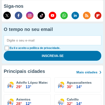
Siga-nos
O tempo no seu email
Eu li e aceito a política de privacidade.
Principais cidades
Mais cidades
Adolfo López Mateos
Aguascalientes
29°
13°
30°
14°
Asientos
Calvillo
28°
12°
32°
14°