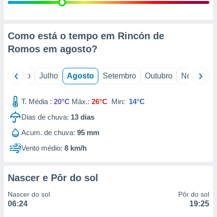
conteúdos.
ção
Como está o tempo em Rincón de
ão através
Romos em
agosto
?
de
,
 e
o
Junho
Julho
Agosto
Setembro
Outubro
Novembro
dos,
publicidade
T. Média :
20°C
Máx.:
26°C
Min:
14°C
s, estudos
Dias de chuva:
13
dias
a e
mento de
Acum. de chuva:
95 mm
Vento médio:
8 km/h
ossos 1199
eiros
Nascer e Pôr do sol
Nascer do sol
Pôr do sol
06:24
19:25