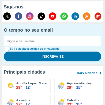
Siga-nos
O tempo no seu email
Eu li e aceito a política de privacidade.
Principais cidades
Mais cidades
Adolfo López Mateos
Aguascalientes
29°
13°
30°
15°
Asientos
Calvillo
27°
12°
33°
15°