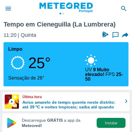
umbrera)
Tempo em Cieneguilla (La Lumbrera)
de
11:20
Quinta
...
 da
empo.pt) foi
Limpo
or
25°
is para
e as
 fornecidas
UV
9 Muito
elevado!
FPS
25-
 qualidade.
Sensação de 26°
50
r a este
s das
opções:
Última hora
Aviso amarelo de tempo quente neste distrito:
ookies e
até 39 ºC e noites tropicais; saiba até quando
 forma
Descarregue
GRÁTIS
a app da
e digital
Instalar
Meteored!
da,