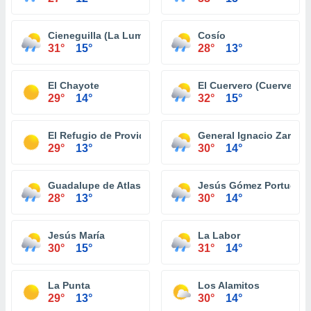
Cieneguilla (La Lumbrera)
Cosío
31°
15°
28°
13°
El Chayote
El Cuervero (Cuerveros)
29°
14°
32°
15°
El Refugio de Providencia (Providencia)
General Ignacio Zarago
29°
13°
30°
14°
Guadalupe de Atlas
Jesús Gómez Portugal (
28°
13°
30°
14°
Jesús María
La Labor
30°
15°
31°
14°
La Punta
Los Alamitos
29°
13°
30°
14°