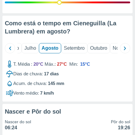
conteúdos.
ção
Como está o tempo em Cieneguilla (La
ão através
Lumbrera) em
agosto
?
de
,
 e
o
Junho
Julho
Agosto
Setembro
Outubro
Novembro
dos,
publicidade
T. Média :
20°C
Máx.:
27°C
Min:
15°C
s, estudos
a e
Dias de chuva:
17
dias
mento de
Acum. de chuva:
145 mm
Vento médio:
7 km/h
ossos 1199
eiros
Nascer e Pôr do sol
Nascer do sol
Pôr do sol
06:24
19:26