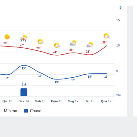
15
28°
28°
27°
10
26°
25°
24°
24°
19°
5
16°
15°
15°
15°
14°
13°
1.6
mm
Qui
13
Sex
14
Sáb
15
Dom
16
Seg
17
Ter
18
Qua
19
Mínima
Chuva