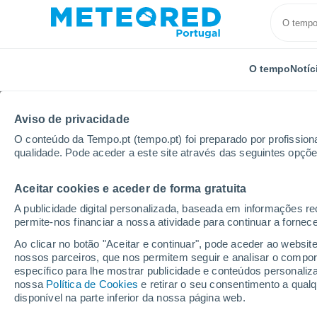
O tempo
Notíc
Aviso de privacidade
O conteúdo da Tempo.pt (tempo.pt) foi preparado por profissiona
qualidade. Pode aceder a este site através das seguintes opçõe
Aceitar cookies e aceder de forma gratuita
Início
Estados Unidos
Wisconsin
Rice Lake
A publicidade digital personalizada, baseada em informações r
permite-nos financiar a nossa atividade para continuar a fornec
Tempo em Rice Lake - 
Ao clicar no botão "Aceitar e continuar", pode aceder ao websit
nossos parceiros, que nos permitem seguir e analisar o compo
10:58
Sexta
específico para lhe mostrar publicidade e conteúdos persona
nossa
Política de Cookies
e retirar o seu consentimento a qua
disponível na parte inferior da nossa página web.
Parcialmente nublado