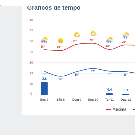
Gráficos de tempo
40
35
29°
30
29°
28°
26°
26°
26°
25
20
17°
15
16°
16°
16°
16°
2.6
14°
10
0.4
0.3
°C
Sex
7
Sáb
8
Dom
9
Seg
10
Ter
11
Qua
12
Máxima