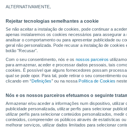
24°
ALTERNATIVAMENTE,
Rejeitar tecnologias semelhantes a cookie
Sul
Se não aceitar a instalação de cookies, pode continuar a acede
Sensação de 25°
21
-
41 km
apenas instalaremos os cookies necessários para assegurar a 
analisar o comportamento ou para apresentar publicidade ou co
geral não personalizada. Pode recusar a instalação de cookies 
botão "Recusar".
Última hora
Hoje e amanhã poeiras do Saara “invadem”
Com o seu consentimento, nós e os
nossos parceiros
utilizamo
Portugal: risco de trovoadas no Norte e Centr
para armazenar, aceder e processar dados pessoais, tais como a
aumenta
cookies. É possível que alguns fornecedores possam processa
O Tempo 1 - 7 Dias
Atualidade
Mapas de chuva
R
qual se pode opor. Para tal, pode retirar o seu consentimento 
clicando em “
Definições
” ou na nossa
Política de Cookies
neste
Nós e os nossos parceiros efetuamos o seguinte trata
Amanhã
Domingo
S
Hoje
Armazenar e/ou aceder a informações num dispositivo, utilizar da
8 Ago.
9 Ago.
7 Ago.
publicidade personalizada, utilizar perfis para selecionar public
utilizar perfis para selecionar conteúdos personalizados, med
conteúdos, compreender os públicos através de estatísticas ou
melhorar serviços, utilizar dados limitados para selecionar cont
90%