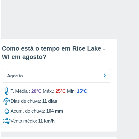
Como está o tempo em Rice Lake -
WI em
agosto
?
Agosto
T. Média :
20°C
Máx.:
25°C
Min:
15°C
Dias de chuva:
11
dias
Acum. de chuva:
104 mm
Vento médio:
11 km/h