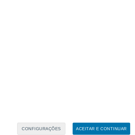
Calendário Lunar
Seg
Ter
Qua
Qui
Sex
Sáb
Domo
7
8
9
10
11
12
13
14
15
16
17
18
19
20
CONFIGURAÇÕES
ACEITAR E CONTINUAR