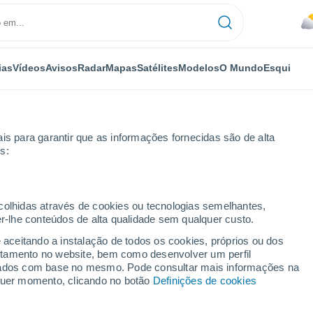
ias
Vídeos
Avisos
Radar
Mapas
Satélites
Modelos
O Mundo
Esqui
is para garantir que as informações fornecidas são de alta
s:
ecolhidas através de cookies ou tecnologias semelhantes,
er-lhe conteúdos de alta qualidade sem qualquer custo.
WI
e aceitando a instalação de todos os cookies, próprios ou dos
rtamento no website, bem como desenvolver um perfil
...
lizados com base no mesmo. Pode consultar mais informações na
lquer momento, clicando no botão
Definições de cookies
Por horas
Risco de tempestades nas
próximas horas