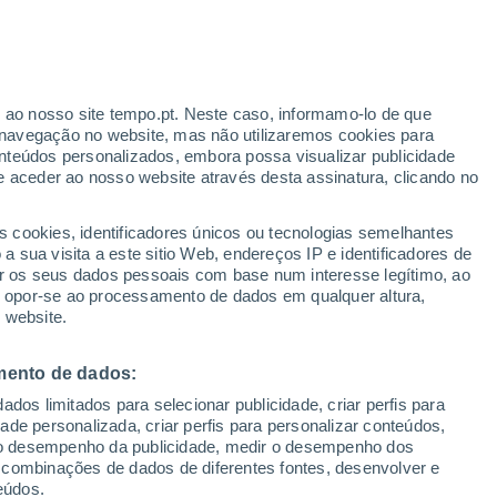
r ao nosso site tempo.pt. Neste caso, informamo-lo de que
/h
navegação no website, mas não utilizaremos cookies para
nteúdos personalizados, embora possa visualizar publicidade
e aceder ao nosso website através desta assinatura, clicando no
s cookies, identificadores únicos ou tecnologias semelhantes
o
 sua visita a este sitio Web, endereços IP e identificadores de
r os seus dados pessoais com base num interesse legítimo, ao
adar de Chuva
Satélites
Modelos
ou opor-se ao processamento de dados em qualquer altura,
 website.
mento de dados:
egunda
Terça
Quarta
Quinta
dos limitados para selecionar publicidade, criar perfis para
10 Ago.
11 Ago.
12 Ago.
13 Ago.
idade personalizada, criar perfis para personalizar conteúdos,
ir o desempenho da publicidade, medir o desempenho dos
 combinações de dados de diferentes fontes, desenvolver e
eúdos.
40%
60%