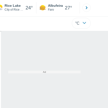
Rice Lake
Albufeira
Lisboa
24°
27°
City of Rice Lake
Faro
Lisboa
°C