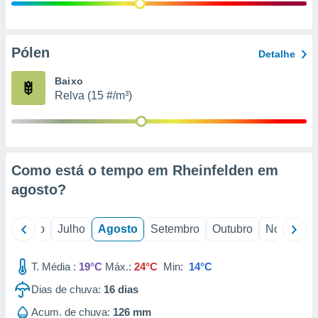
conteúdos.
ção
Pólen
Detalhe
ão através
de
Baixo
,
Relva (15 #/m³)
 e
dos,
publicidade
s, estudos
Como está o tempo em Rheinfelden em
a e
mento de
agosto
?
ossos 1199
o
Junho
Julho
Agosto
Setembro
Outubro
Novembro
eiros
T. Média :
19°C
Máx.:
24°C
Min:
14°C
Dias de chuva:
16
dias
Acum. de chuva:
126 mm