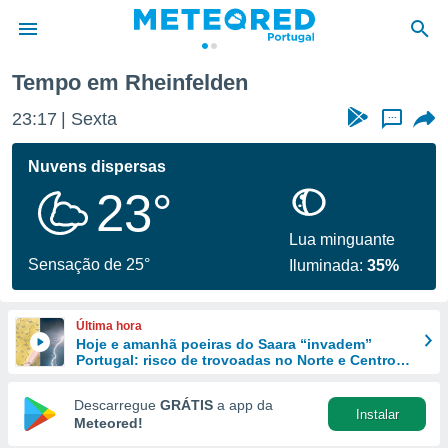
Tempo em Rheinfelden
de
23:17
Sexta
...
 da
empo.pt) foi
Nuvens dispersas
or
23°
is para
e as
 fornecidas
Lua minguante
 qualidade.
Sensação de 25°
Iluminada:
35%
r a este
s das
opções:
Última hora
Hoje e amanhã poeiras do Saara “invadem”
ookies e
Portugal: risco de trovoadas no Norte e Centro
 forma
aumenta
Descarregue
GRÁTIS
a app da
Instalar
e digital
Meteored!
da,