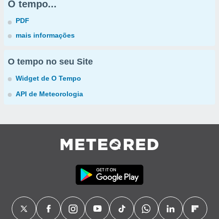
O tempo...
PDF
mais informações
O tempo no seu Site
Widget de O Tempo
API de Meteorologia