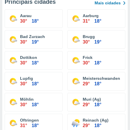
Principais cidades
Mais cidades
Aarau
Aarburg
30°
18°
31°
18°
Bad Zurzach
Brugg
30°
19°
30°
19°
Dottikon
Frick
30°
18°
30°
18°
Lupfig
Meisterschwanden
30°
18°
29°
18°
Möhlin
Muri (Ag)
30°
18°
29°
18°
Oftringen
Reinach (Ag)
31°
18°
29°
18°