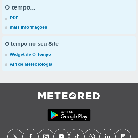
O tempo...
PDF
mais informações
O tempo no seu Site
Widget de O Tempo
API de Meteorologia