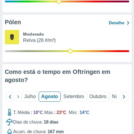
conteúdos.
ção
Pólen
Detalhe
ão através
de
Moderado
,
Relva (26 #/m³)
 e
dos,
publicidade
s, estudos
Como está o tempo em Oftringen em
a e
mento de
agosto
?
ossos 1199
o
Junho
Julho
Agosto
Setembro
Outubro
Novembro
eiros
T. Média :
18°C
Máx.:
23°C
Min:
14°C
Dias de chuva:
18
dias
Acum. de chuva:
167 mm