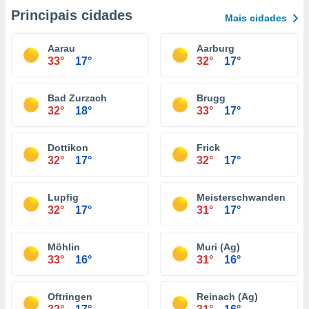
Principais cidades
Mais cidades
Aarau
Aarburg
33°
17°
32°
17°
Bad Zurzach
Brugg
32°
18°
33°
17°
Dottikon
Frick
32°
17°
32°
17°
Lupfig
Meisterschwanden
32°
17°
31°
17°
Möhlin
Muri (Ag)
33°
16°
31°
16°
Oftringen
Reinach (Ag)