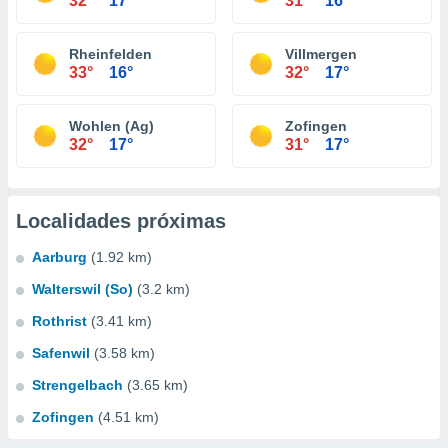
32°
17°
31°
16°
Rheinfelden
Villmergen
33°
16°
32°
17°
Wohlen (Ag)
Zofingen
32°
17°
31°
17°
Localidades próximas
Aarburg
(1.92 km)
Walterswil (So)
(3.2 km)
Rothrist
(3.41 km)
Safenwil
(3.58 km)
Strengelbach
(3.65 km)
Zofingen
(4.51 km)