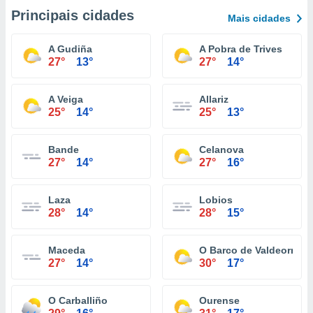
Principais cidades
Mais cidades
A Gudiña
A Pobra de Trives
27°
13°
27°
14°
A Veiga
Allariz
25°
14°
25°
13°
Bande
Celanova
27°
14°
27°
16°
Laza
Lobios
28°
14°
28°
15°
Maceda
O Barco de Valdeorras
27°
14°
30°
17°
O Carballiño
Ourense