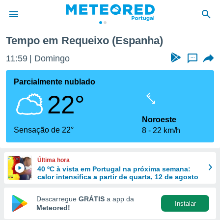
Tempo em Requeixo (Espanha)
de
11:59
Domingo
...
 da
empo.pt) foi
Parcialmente nublado
or
22°
is para
e as
 fornecidas
Noroeste
 qualidade.
Sensação de 22°
8
22 km/h
r a este
s das
opções:
Última hora
40 ºC à vista em Portugal na próxima semana:
ookies e
calor intensifica a partir de quarta, 12 de agosto
 forma
Descarregue
GRÁTIS
a app da
Instalar
e digital
Meteored!
da,