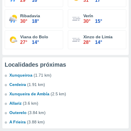
29°
16°
31°
17°
Ribadavia
Verín
30°
18°
30°
15°
Viana do Bolo
Xinzo de Limia
27°
14°
28°
14°
Localidades próximas
Xunqueiroa
(1.71 km)
Cerdeira
(1.91 km)
Xunqueira de Ambía
(2.5 km)
Allariz
(3.6 km)
Outerelo
(3.84 km)
A Frieira
(3.88 km)