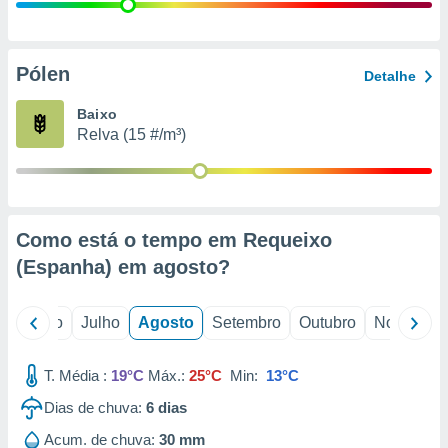
conteúdos.
ção
Pólen
Detalhe
ão através
de
Baixo
,
Relva (15 #/m³)
 e
dos,
publicidade
s, estudos
Como está o tempo em Requeixo
a e
mento de
(Espanha) em
agosto
?
ossos 1199
o
Junho
Julho
Agosto
Setembro
Outubro
Novembro
eiros
T. Média :
19°C
Máx.:
25°C
Min:
13°C
Dias de chuva:
6
dias
Acum. de chuva:
30 mm