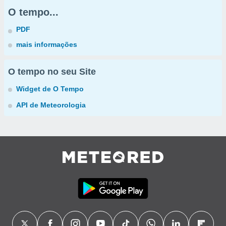
O tempo...
PDF
mais informações
O tempo no seu Site
Widget de O Tempo
API de Meteorologia