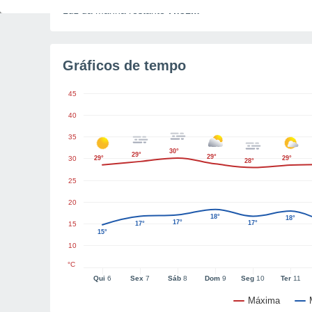
Luz da manhã restante
7h31m
Gráficos de tempo
45
40
35
30°
29°
29°
30
29°
29°
28°
25
20
18°
18°
17°
17°
15
17°
15°
10
°C
Qui
6
Sex
7
Sáb
8
Dom
9
Seg
10
Ter
11
Máxima