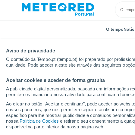
O tempo
Notíc
Aviso de privacidade
O conteúdo da Tempo.pt (tempo.pt) foi preparado por profissiona
qualidade. Pode aceder a este site através das seguintes opçõe
Aceitar cookies e aceder de forma gratuita
Início
Distrito de Leiria
Reguengo Do Fetal
A publicidade digital personalizada, baseada em informações r
permite-nos financiar a nossa atividade para continuar a fornec
Tempo em Reguengo Do
Ao clicar no botão "Aceitar e continuar", pode aceder ao websit
nossos parceiros, que nos permitem seguir e analisar o compo
13:41
Quinta
específico para lhe mostrar publicidade e conteúdos persona
nossa
Política de Cookies
e retirar o seu consentimento a qua
disponível na parte inferior da nossa página web.
Limpo