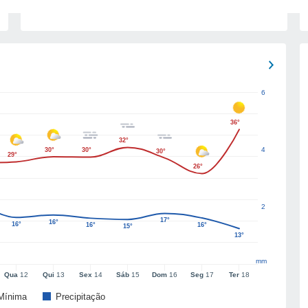
6
36°
32°
4
30°
30°
30°
29°
26°
2
17°
16°
16°
16°
16°
15°
13°
mm
Qua
12
Qui
13
Sex
14
Sáb
15
Dom
16
Seg
17
Ter
18
Mínima
Precipitação