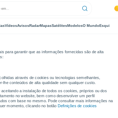
ias
Vídeos
Avisos
Radar
Mapas
Satélites
Modelos
O Mundo
Esqui
is para garantir que as informações fornecidas são de alta
s:
ecolhidas através de cookies ou tecnologias semelhantes,
er-lhe conteúdos de alta qualidade sem qualquer custo.
 Fetal
e aceitando a instalação de todos os cookies, próprios ou dos
rtamento no website, bem como desenvolver um perfil
...
lizados com base no mesmo. Pode consultar mais informações na
lquer momento, clicando no botão
Definições de cookies
Por horas
Céu limpo nas próximas horas