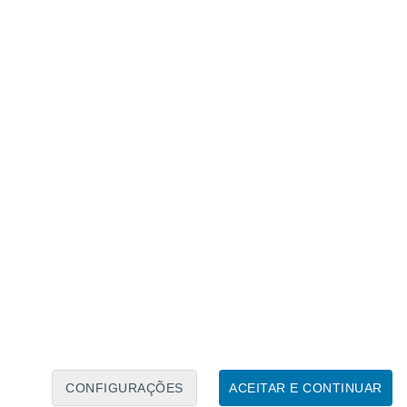
Calendário Lunar
Seg
Ter
Qua
Qui
Sex
Sáb
Domo
6
7
8
9
10
11
12
13
14
15
16
17
18
19
CONFIGURAÇÕES
ACEITAR E CONTINUAR