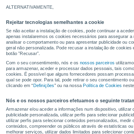
28°
ALTERNATIVAMENTE,
Rejeitar tecnologias semelhantes a cookie
Noroeste
Se não aceitar a instalação de cookies, pode continuar a acede
Sensação de 28°
18
-
42 km
apenas instalaremos os cookies necessários para assegurar a 
analisar o comportamento ou para apresentar publicidade ou co
geral não personalizada. Pode recusar a instalação de cookies 
botão "Recusar".
Última hora
Subida das temperaturas, poeiras do Saara e
Com o seu consentimento, nós e os
nossos parceiros
utilizamo
chuva: datas e zonas mais afetadas em Portu
para armazenar, aceder e processar dados pessoais, tais como a
cookies. É possível que alguns fornecedores possam processa
O Tempo 1 - 7 Dias
Atualidade
Mapas de temperat
qual se pode opor. Para tal, pode retirar o seu consentimento 
clicando em “
Definições
” ou na nossa
Política de Cookies
neste
Nós e os nossos parceiros efetuamos o seguinte trata
Amanhã
Sábado
D
Hoje
Armazenar e/ou aceder a informações num dispositivo, utilizar da
7 Ago.
8 Ago.
6 Ago.
publicidade personalizada, utilizar perfis para selecionar public
utilizar perfis para selecionar conteúdos personalizados, med
conteúdos, compreender os públicos através de estatísticas ou
melhorar serviços, utilizar dados limitados para selecionar cont