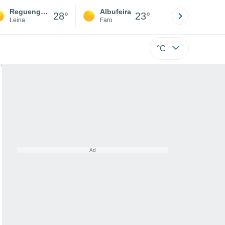
Reguengo Do Fetal
Albufeira
Lisboa
28°
23°
Leiria
Faro
Lisboa
°C