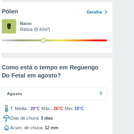
Pólen
Detalhe
Baixo
Relva (9 #/m³)
Como está o tempo em Reguengo
Do Fetal em
agosto
?
Agosto
T. Média :
20°C
Máx.:
26°C
Min:
15°C
Dias de chuva:
3
dias
Acum. de chuva:
12 mm