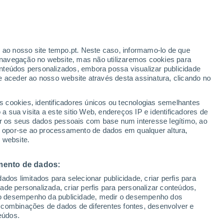
r ao nosso site tempo.pt. Neste caso, informamo-lo de que
/h
navegação no website, mas não utilizaremos cookies para
nteúdos personalizados, embora possa visualizar publicidade
e aceder ao nosso website através desta assinatura, clicando no
s cookies, identificadores únicos ou tecnologias semelhantes
gal
 sua visita a este sitio Web, endereços IP e identificadores de
r os seus dados pessoais com base num interesse legítimo, ao
ura
Radar de Chuva
Satélites
Modelos
ou opor-se ao processamento de dados em qualquer altura,
 website.
mento de dados:
omingo
Segunda
Terça
Quarta
dos limitados para selecionar publicidade, criar perfis para
9 Ago.
10 Ago.
11 Ago.
12 Ago.
idade personalizada, criar perfis para personalizar conteúdos,
ir o desempenho da publicidade, medir o desempenho dos
 combinações de dados de diferentes fontes, desenvolver e
eúdos.