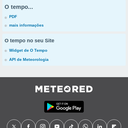
O tempo...
PDF
mais informações
O tempo no seu Site
Widget de O Tempo
API de Meteorologia