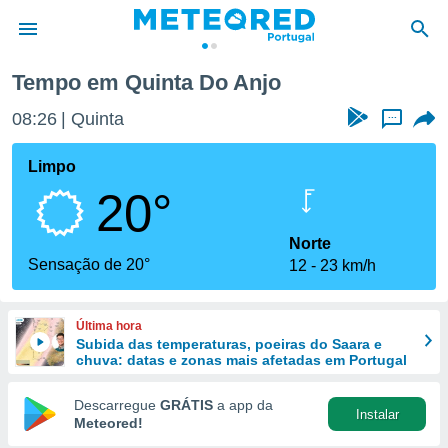
Tempo em Quinta Do Anjo
de
08:26
Quinta
...
 da
empo.pt) foi
Limpo
or
20°
is para
e as
 fornecidas
Norte
 qualidade.
Sensação de 20°
12
23 km/h
r a este
s das
opções:
Última hora
Subida das temperaturas, poeiras do Saara e
ookies e
chuva: datas e zonas mais afetadas em Portugal
 forma
Descarregue
GRÁTIS
a app da
Instalar
e digital
Meteored!
da,