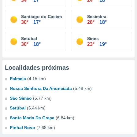
34°
17°
24°
18°
Santiago do Cacém
Sesimbra
30°
17°
28°
18°
Setúbal
Sines
30°
18°
23°
19°
Localidades próximas
Palmela
(4.15 km)
Nossa Senhora Da Anunciada
(5.48 km)
São Simão
(5.77 km)
Setúbal
(6.44 km)
Santa Maria Da Graça
(6.84 km)
Pinhal Novo
(7.68 km)