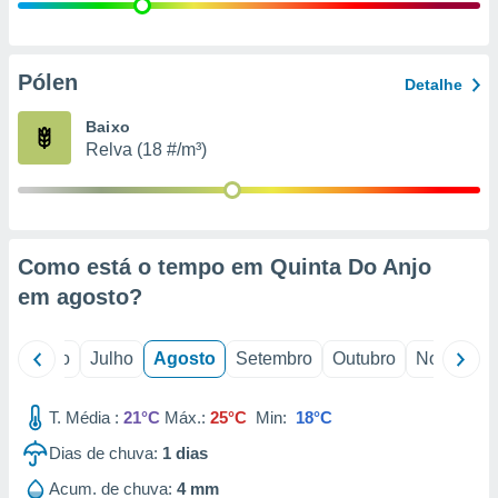
conteúdos.
ção
Pólen
Detalhe
ão através
de
Baixo
,
Relva (18 #/m³)
 e
dos,
publicidade
s, estudos
Como está o tempo em Quinta Do Anjo
a e
mento de
em
agosto
?
ossos 1199
o
Junho
Julho
Agosto
Setembro
Outubro
Novembro
eiros
T. Média :
21°C
Máx.:
25°C
Min:
18°C
Dias de chuva:
1
dias
Acum. de chuva:
4 mm