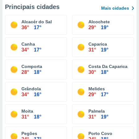
Principais cidades
Mais cidades
Alcacér do Sal
Alcochete
36°
17°
29°
19°
Canha
Caparica
34°
17°
31°
19°
Comporta
Costa Da Caparica
28°
18°
30°
18°
Grândola
Melides
34°
16°
29°
17°
Moita
Palmela
31°
18°
31°
19°
Pegões
Porto Covo