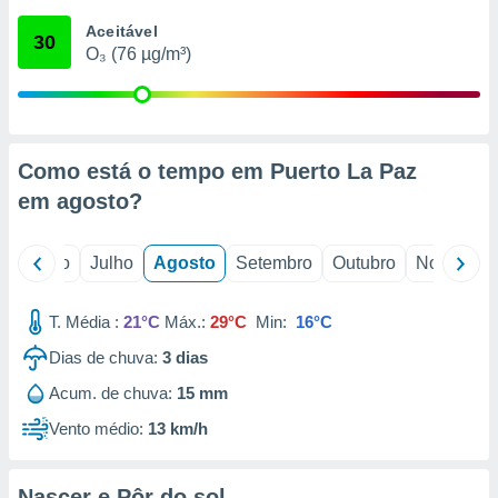
conteúdos.
Aceitável
30
O₃ (76 µg/m³)
ção
ão através
de
,
 e
Como está o tempo em Puerto La Paz
em
agosto
?
dos,
publicidade
s, estudos
o
Junho
Julho
Agosto
Setembro
Outubro
Novembro
a e
mento de
T. Média :
21°C
Máx.:
29°C
Min:
16°C
ossos 1199
Dias de chuva:
3
dias
eiros
Acum. de chuva:
15 mm
Vento médio:
13 km/h
Nascer e Pôr do sol