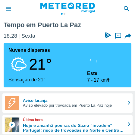
Tempo em Puerto La Paz
de
18:28
Sexta
...
 da
empo.pt) foi
Nuvens dispersas
or
21°
is para
e as
 fornecidas
Este
 qualidade.
Sensação de 21°
7
17 km/h
r a este
s das
opções:
Aviso laranja
Aviso elevado por trovoada em Puerto La Paz hoje
ookies e
 forma
Última hora
e digital
Hoje e amanhã poeiras do Saara “invadem”
Portugal: risco de trovoadas no Norte e Centro
da,