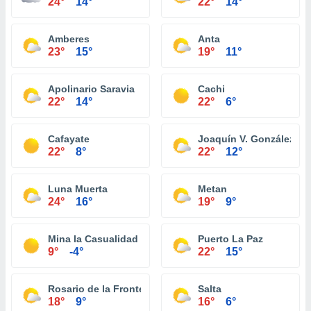
24°
14°
22°
14°
Amberes
Anta
23°
15°
19°
11°
Apolinario Saravia
Cachi
22°
14°
22°
6°
Cafayate
Joaquín V. González
22°
8°
22°
12°
Luna Muerta
Metan
24°
16°
19°
9°
Mina la Casualidad
Puerto La Paz
9°
-4°
22°
15°
Rosario de la Frontera
Salta
18°
9°
16°
6°