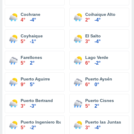
Cochrane
Coihaique Alto
4°
-4°
2°
-4°
Coyhaique
El Salto
5°
-1°
3°
-4°
Farellones
Lago Verde
5°
2°
6°
-2°
Puerto Aguirre
Puerto Aysén
9°
5°
6°
0°
Puerto Bertrand
Puerto Cisnes
3°
-3°
5°
2°
Puerto Ingeniero Ibáñez
Puerto las Juntas
5°
-2°
3°
-4°