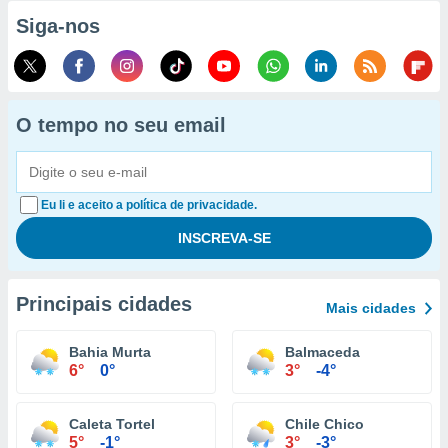
Siga-nos
O tempo no seu email
Eu li e aceito a política de privacidade.
Principais cidades
Mais cidades
Bahia Murta
Balmaceda
6°
0°
3°
-4°
Caleta Tortel
Chile Chico
5°
-1°
3°
-3°