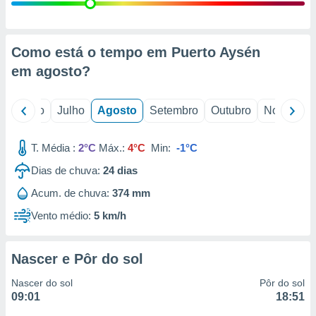
conteúdos.
ção
Como está o tempo em Puerto Aysén
ão através
em
agosto
?
de
,
 e
o
Junho
Julho
Agosto
Setembro
Outubro
Novembro
dos,
publicidade
T. Média :
2°C
Máx.:
4°C
Min:
-1°C
s, estudos
Dias de chuva:
24
dias
a e
mento de
Acum. de chuva:
374 mm
Vento médio:
5 km/h
ossos 1199
eiros
Nascer e Pôr do sol
Nascer do sol
Pôr do sol
09:01
18:51