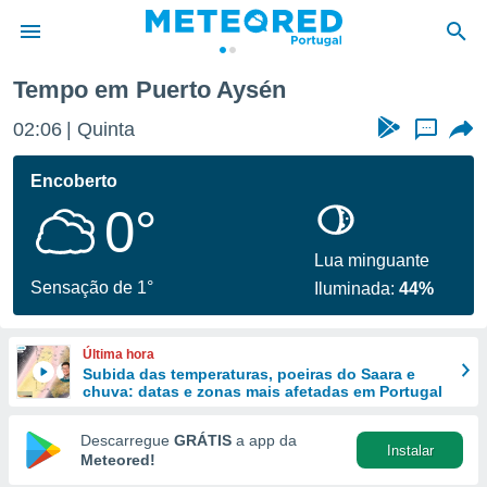
Tempo em Puerto Aysén
de
02:06
Quinta
...
 da
empo.pt) foi
Encoberto
or
0°
is para
e as
 fornecidas
Lua minguante
 qualidade.
Sensação de 1°
Iluminada:
44%
r a este
s das
opções:
Última hora
Subida das temperaturas, poeiras do Saara e
ookies e
chuva: datas e zonas mais afetadas em Portugal
 forma
Descarregue
GRÁTIS
a app da
Instalar
e digital
Meteored!
da,