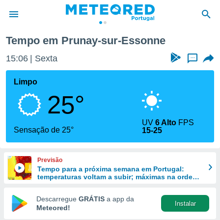
nne
Tempo em Prunay-sur-Essonne
de
15:06
Sexta
...
 da
empo.pt) foi
Limpo
or
25°
is para
e as
 fornecidas
UV
6 Alto
FPS
 qualidade.
Sensação de 25°
15-25
r a este
s das
opções:
Previsão
Tempo para a próxima semana em Portugal:
ookies e
temperaturas voltam a subir; máximas na ordem
 forma
dos 40 ºC regressam ao continente
Descarregue
GRÁTIS
a app da
Instalar
e digital
Meteored!
da,