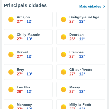
Principais cidades
Mais cidades
Arpajon
Brétigny-sur-Orge
27°
12°
27°
13°
Chilly-Mazarin
Dourdan
27°
13°
26°
11°
Draveil
Etampes
27°
13°
27°
12°
Evry
Gif-sur-Yvette
27°
13°
27°
12°
Les Ulis
Massy
26°
12°
27°
13°
Mennecy
Milly-la-Forêt