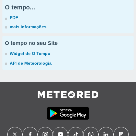
O tempo...
PDF
mais informações
O tempo no seu Site
Widget de O Tempo
API de Meteorologia