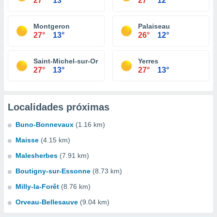
27°
13°
27°
12°
Montgeron
Palaiseau
27°
13°
26°
12°
Saint-Michel-sur-Orge
Yerres
27°
13°
27°
13°
Localidades próximas
Buno-Bonnevaux
(1.16 km)
Maisse
(4.15 km)
Malesherbes
(7.91 km)
Boutigny-sur-Essonne
(8.73 km)
Milly-la-Forêt
(8.76 km)
Orveau-Bellesauve
(9.04 km)