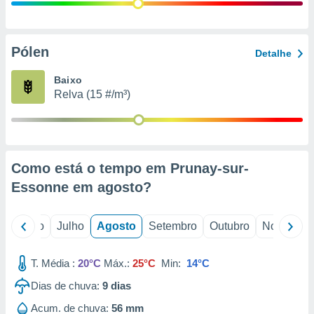
conteúdos.
ção
Pólen
Detalhe
ão através
de
Baixo
,
Relva (15 #/m³)
 e
dos,
publicidade
s, estudos
Como está o tempo em Prunay-sur-
a e
mento de
Essonne em
agosto
?
ossos 1199
o
Junho
Julho
Agosto
Setembro
Outubro
Novembro
eiros
T. Média :
20°C
Máx.:
25°C
Min:
14°C
Dias de chuva:
9
dias
Acum. de chuva:
56 mm