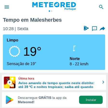
Tempo em Malesherbes
de
10:28
Sexta
...
 da
empo.pt) foi
Limpo
or
19°
is para
e as
 fornecidas
Norte
 qualidade.
Sensação de 19°
8
22 km/h
r a este
s das
opções:
Última hora
Aviso amarelo de tempo quente neste distrito:
ookies e
até 39 ºC e noites tropicais; saiba até quando
 forma
Descarregue
GRÁTIS
la app da
Instalar
e digital
Meteored!
da,