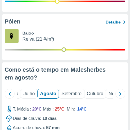
conteúdos.
ção
Pólen
Detalhe
ão através
de
Baixo
,
Relva (21 #/m³)
 e
dos,
publicidade
s, estudos
Como está o tempo em Malesherbes
a e
mento de
em
agosto
?
ossos 1199
o
Junho
Julho
Agosto
Setembro
Outubro
Novembro
eiros
T. Média :
20°C
Máx.:
25°C
Min:
14°C
Dias de chuva:
10
dias
Acum. de chuva:
57 mm