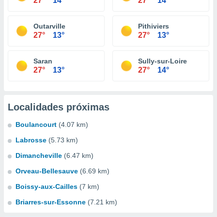
27°
14°
27°
14°
Outarville
Pithiviers
27°
13°
27°
13°
Saran
Sully-sur-Loire
27°
13°
27°
14°
Localidades próximas
Boulancourt
(4.07 km)
Labrosse
(5.73 km)
Dimancheville
(6.47 km)
Orveau-Bellesauve
(6.69 km)
Boissy-aux-Cailles
(7 km)
Briarres-sur-Essonne
(7.21 km)