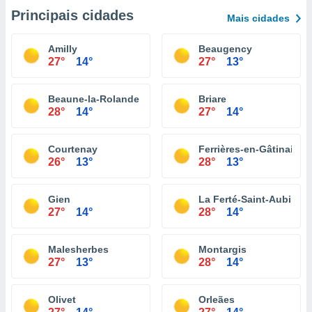
Principais cidades
Mais cidades
Amilly
Beaugency
27°
14°
27°
13°
Beaune-la-Rolande
Briare
28°
14°
27°
14°
Courtenay
Ferrières-en-Gâtinais
26°
13°
28°
13°
Gien
La Ferté-Saint-Aubin
27°
14°
28°
14°
Malesherbes
Montargis
27°
13°
28°
14°
Olivet
Orleães