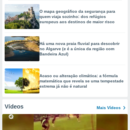
O mapa geográfico da segurança para
quem viaja sozinho: dos refúgios
europeus aos destinos de maior risco
Há uma nova praia fluvial para descobrir
no Algarve (e é a única da região com
Bandeira Azul)
Acaso ou alteração climática: a fórmula
matemática que revela se uma tempestade
extrema já não é natural
Vídeos
Mais Vídeos