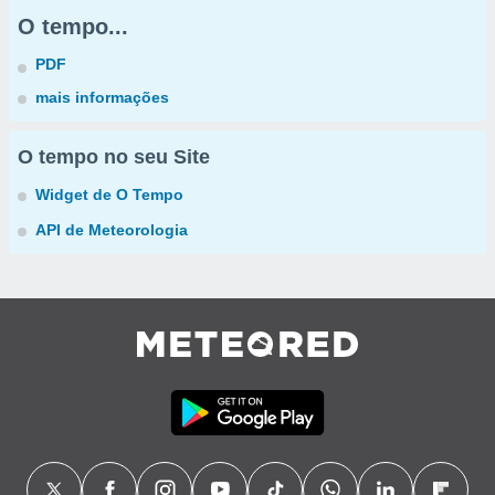
O tempo...
PDF
mais informações
O tempo no seu Site
Widget de O Tempo
API de Meteorologia