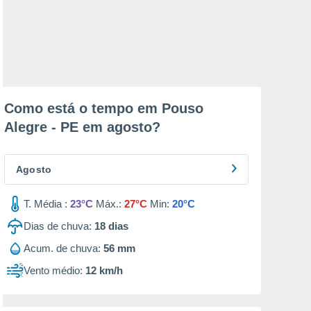
Como está o tempo em Pouso
Alegre - PE em
agosto
?
Agosto
T. Média :
23°C
Máx.:
27°C
Min:
20°C
Dias de chuva:
18
dias
Acum. de chuva:
56 mm
Vento médio:
12 km/h