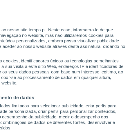
Aviso amarelo
Aviso moderado por outros em
Pouso Alegre hoje
r ao nosso site tempo.pt. Neste caso, informamo-lo de que
/h
navegação no website, mas não utilizaremos cookies para
nteúdos personalizados, embora possa visualizar publicidade
e aceder ao nosso website através desta assinatura, clicando no
 até
s cookies, identificadores únicos ou tecnologias semelhantes
 sua visita a este sitio Web, endereços IP e identificadores de
r os seus dados pessoais com base num interesse legítimo, ao
Radar de Chuva
Satélites
Modelos
ou opor-se ao processamento de dados em qualquer altura,
 website.
mento de dados:
omingo
Segunda
Terça
Quarta
dos limitados para selecionar publicidade, criar perfis para
16 Ago.
17 Ago.
18 Ago.
19 Ago.
idade personalizada, criar perfis para personalizar conteúdos,
ir o desempenho da publicidade, medir o desempenho dos
 combinações de dados de diferentes fontes, desenvolver e
eúdos.
70%
70%