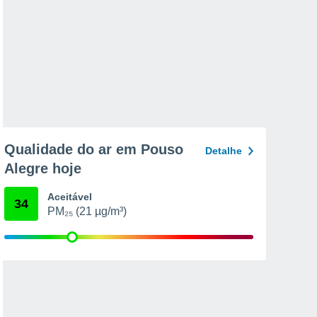
Qualidade do ar em Pouso
Detalhe
Alegre hoje
Aceitável
34
PM₂₅ (21 µg/m³)