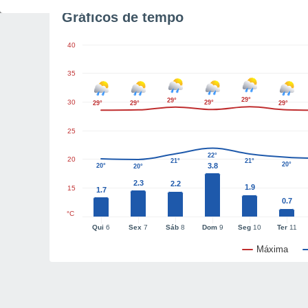
Gráficos de tempo
40
35
29°
29°
30
29°
29°
29°
29°
25
22°
20
21°
21°
20°
3.8
20°
20°
2.3
2.2
1.9
15
1.7
0.7
°C
Qui
6
Sex
7
Sáb
8
Dom
9
Seg
10
Ter
11
Máxima