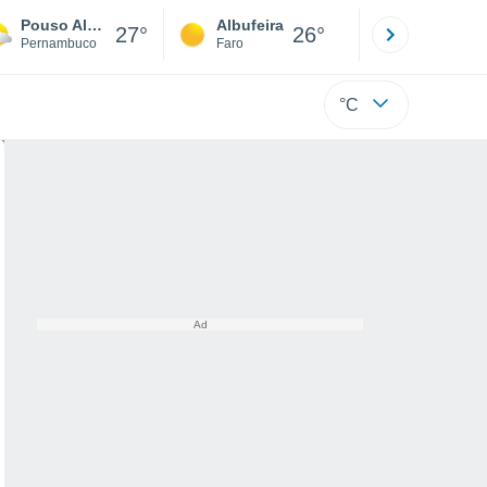
Pouso Alegre
Albufeira
Lisboa
27°
26°
Pernambuco
Faro
Lisboa
°C