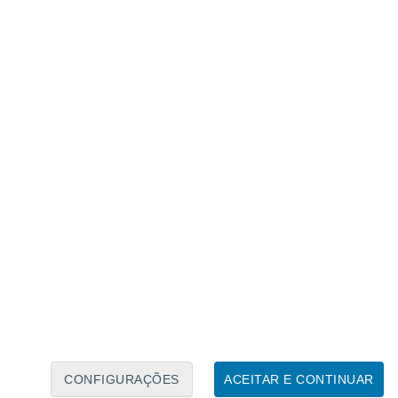
Calendário Lunar
Seg
Ter
Qua
Qui
Sex
Sáb
Domo
6
7
8
9
10
11
12
13
14
15
16
17
18
19
CONFIGURAÇÕES
ACEITAR E CONTINUAR