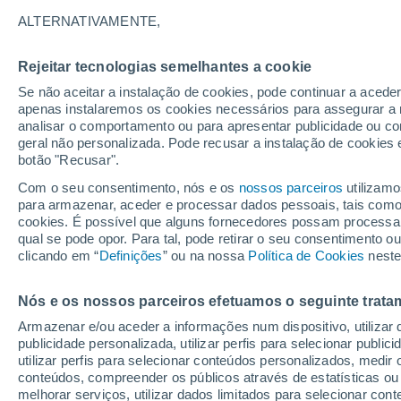
27°
ALTERNATIVAMENTE,
Rejeitar tecnologias semelhantes a cookie
Sudeste
Se não aceitar a instalação de cookies, pode continuar a acede
Sensação de 28°
16
-
32 km
apenas instalaremos os cookies necessários para assegurar a 
analisar o comportamento ou para apresentar publicidade ou co
geral não personalizada. Pode recusar a instalação de cookies 
botão "Recusar".
Última hora
Aviso amarelo de tempo quente neste distrito:
Com o seu consentimento, nós e os
nossos parceiros
utilizamo
39 ºC e noites tropicais; saiba até quando
para armazenar, aceder e processar dados pessoais, tais como a
cookies. É possível que alguns fornecedores possam processa
O Tempo 1 - 7 Dias
Atualidade
Mapas de nuvens
qual se pode opor. Para tal, pode retirar o seu consentimento 
clicando em “
Definições
” ou na nossa
Política de Cookies
neste
Nós e os nossos parceiros efetuamos o seguinte trata
Sexta
Sábado
D
Quinta
Armazenar e/ou aceder a informações num dispositivo, utilizar da
14 Ago.
15 Ago.
13 Ago.
publicidade personalizada, utilizar perfis para selecionar public
utilizar perfis para selecionar conteúdos personalizados, med
conteúdos, compreender os públicos através de estatísticas ou
melhorar serviços, utilizar dados limitados para selecionar cont
50%