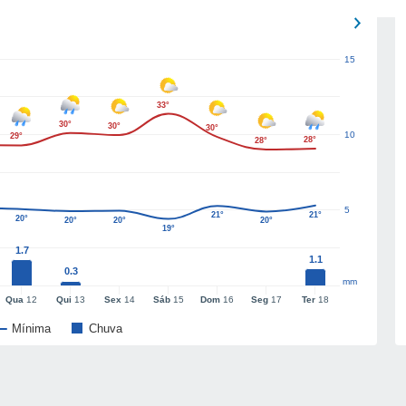
15
33°
30°
30°
30°
10
29°
28°
28°
5
21°
21°
20°
20°
20°
20°
19°
1.7
1.1
0.3
mm
Qua
12
Qui
13
Sex
14
Sáb
15
Dom
16
Seg
17
Ter
18
Mínima
Chuva