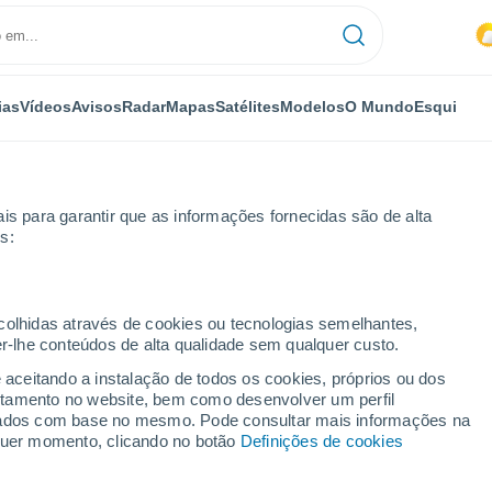
ias
Vídeos
Avisos
Radar
Mapas
Satélites
Modelos
O Mundo
Esqui
is para garantir que as informações fornecidas são de alta
s:
re
Próxima semana
ecolhidas através de cookies ou tecnologias semelhantes,
er-lhe conteúdos de alta qualidade sem qualquer custo.
e 8 - 14 dias
e aceitando a instalação de todos os cookies, próprios ou dos
rtamento no website, bem como desenvolver um perfil
...
lizados com base no mesmo. Pode consultar mais informações na
lquer momento, clicando no botão
Definições de cookies
Por horas
Intervalos nublados nas
próximas horas