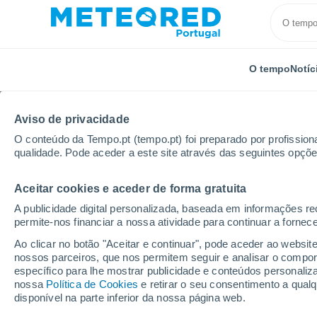
O tempo
Notíc
Aviso de privacidade
O conteúdo da Tempo.pt (tempo.pt) foi preparado por profissiona
qualidade. Pode aceder a este site através das seguintes opçõe
Aceitar cookies e aceder de forma gratuita
Início
Brasil
Estado de Pernambuco
Pouso Aleg
A publicidade digital personalizada, baseada em informações r
permite-nos financiar a nossa atividade para continuar a fornec
Tempo para Pouso Alegr
Ao clicar no botão "Aceitar e continuar", pode aceder ao websit
nossos parceiros, que nos permitem seguir e analisar o compo
15:31
Quinta
específico para lhe mostrar publicidade e conteúdos persona
nossa
Política de Cookies
e retirar o seu consentimento a qua
disponível na parte inferior da nossa página web.
Nuvens dispersas