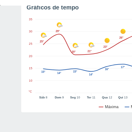
Gráficos de tempo
35
30
29°
26°
25°
25
23°
21°
20°
20
17°
15
16°
15°
15°
14°
14°
10
°C
Sáb
8
Dom
9
Seg
10
Ter
11
Qua
12
Qui
13
Máxima