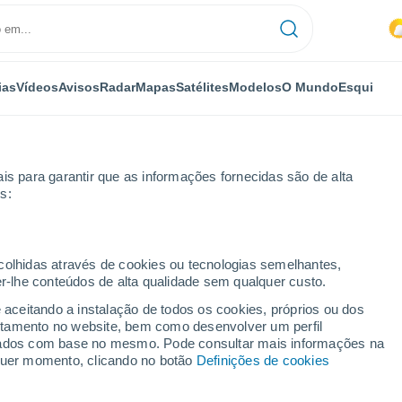
ias
Vídeos
Avisos
Radar
Mapas
Satélites
Modelos
O Mundo
Esqui
is para garantir que as informações fornecidas são de alta
s:
eigham
Próxima semana
ecolhidas através de cookies ou tecnologias semelhantes,
er-lhe conteúdos de alta qualidade sem qualquer custo.
ham 8 - 14 dias
e aceitando a instalação de todos os cookies, próprios ou dos
rtamento no website, bem como desenvolver um perfil
...
lizados com base no mesmo. Pode consultar mais informações na
lquer momento, clicando no botão
Definições de cookies
Por horas
Intervalos nublados nas
próximas horas