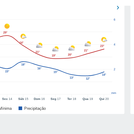
6
29°
24°
4
23°
21°
21°
20°
19°
18°
16°
2
15°
15°
14°
13°
12°
mm
Sex
14
Sáb
15
Dom
16
Seg
17
Ter
18
Qua
19
Qui
20
Mínima
Precipitação