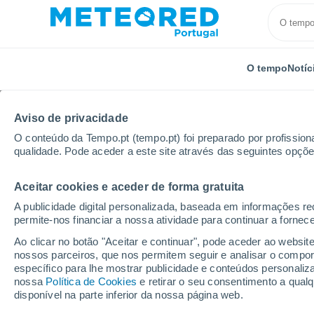
O tempo
Notíc
Aviso de privacidade
O conteúdo da Tempo.pt (tempo.pt) foi preparado por profissiona
qualidade. Pode aceder a este site através das seguintes opçõe
Aceitar cookies e aceder de forma gratuita
Início
Reino Unido
Leste da Inglaterra
Potter H
A publicidade digital personalizada, baseada em informações r
permite-nos financiar a nossa atividade para continuar a fornec
Tempo para Potter Heig
Ao clicar no botão "Aceitar e continuar", pode aceder ao websit
nossos parceiros, que nos permitem seguir e analisar o compo
12:56
Sábado
específico para lhe mostrar publicidade e conteúdos persona
nossa
Política de Cookies
e retirar o seu consentimento a qua
disponível na parte inferior da nossa página web.
Nuvens dispersas