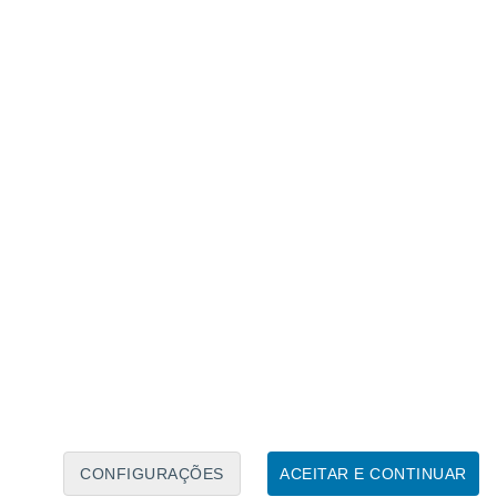
Calendário Lunar
Seg
Ter
Qua
Qui
Sex
Sáb
Domo
8
9
10
11
12
13
14
15
16
17
18
19
20
21
CONFIGURAÇÕES
ACEITAR E CONTINUAR