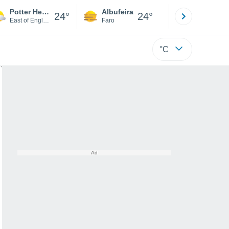
Potter Heigham
Albufeira
Lisboa
24°
24°
East of England
Faro
Lisboa
°C