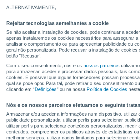
24°
ALTERNATIVAMENTE,
Rejeitar tecnologias semelhantes a cookie
Sul
Se não aceitar a instalação de cookies, pode continuar a acede
Sensação de 25°
17
-
35 km
apenas instalaremos os cookies necessários para assegurar a 
analisar o comportamento ou para apresentar publicidade ou co
geral não personalizada. Pode recusar a instalação de cookies 
botão "Recusar".
Última hora
Hoje e amanhã poeiras do Saara “invadem”
Com o seu consentimento, nós e os
nossos parceiros
utilizamo
Portugal: risco de trovoadas no Norte e Centr
para armazenar, aceder e processar dados pessoais, tais como a
aumenta
cookies. É possível que alguns fornecedores possam processa
O Tempo 1 - 7 Dias
Atualidade
Mapas de nuvens
qual se pode opor. Para tal, pode retirar o seu consentimento 
clicando em “
Definições
” ou na nossa
Política de Cookies
neste
Nós e os nossos parceiros efetuamos o seguinte trata
Domingo
Segunda
Sábado
Armazenar e/ou aceder a informações num dispositivo, utilizar da
16 Ago.
17 Ago.
15 Ago.
publicidade personalizada, utilizar perfis para selecionar public
utilizar perfis para selecionar conteúdos personalizados, med
conteúdos, compreender os públicos através de estatísticas ou
melhorar serviços, utilizar dados limitados para selecionar cont