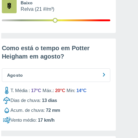
Baixo
Relva (21 #/m³)
Como está o tempo em Potter
Heigham em
agosto
?
Agosto
T. Média :
17°C
Máx.:
20°C
Min:
14°C
Dias de chuva:
13
dias
Acum. de chuva:
72 mm
Vento médio:
17 km/h