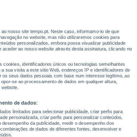
r ao nosso site tempo.pt. Neste caso, informamo-lo de que
/h
navegação no website, mas não utilizaremos cookies para
nteúdos personalizados, embora possa visualizar publicidade
e aceder ao nosso website através desta assinatura, clicando no
s cookies, identificadores únicos ou tecnologias semelhantes
o
 sua visita a este sitio Web, endereços IP e identificadores de
r os seus dados pessoais com base num interesse legítimo, ao
Radar de Chuva
Satélites
Modelos
ou opor-se ao processamento de dados em qualquer altura,
 website.
mento de dados:
Terça
Quarta
Quinta
Sexta
dos limitados para selecionar publicidade, criar perfis para
18 Ago.
19 Ago.
20 Ago.
21 Ago.
idade personalizada, criar perfis para personalizar conteúdos,
ir o desempenho da publicidade, medir o desempenho dos
 combinações de dados de diferentes fontes, desenvolver e
eúdos.