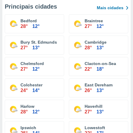
Principais cidades
Mais cidades
Bedford
Braintree
28°
12°
27°
12°
Bury St. Edmunds
Cambridge
27°
13°
28°
13°
Chelmsford
Clacton-on-Sea
27°
12°
22°
18°
Colchester
East Dereham
24°
14°
26°
13°
Harlow
Haverhill
28°
12°
27°
13°
Ipswich
Lowestoft