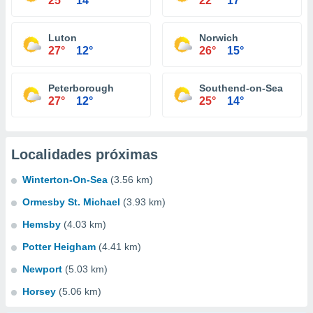
25°
14°
22°
17°
Luton
Norwich
27°
12°
26°
15°
Peterborough
Southend-on-Sea
27°
12°
25°
14°
Localidades próximas
Winterton-On-Sea
(3.56 km)
Ormesby St. Michael
(3.93 km)
Hemsby
(4.03 km)
Potter Heigham
(4.41 km)
Newport
(5.03 km)
Horsey
(5.06 km)