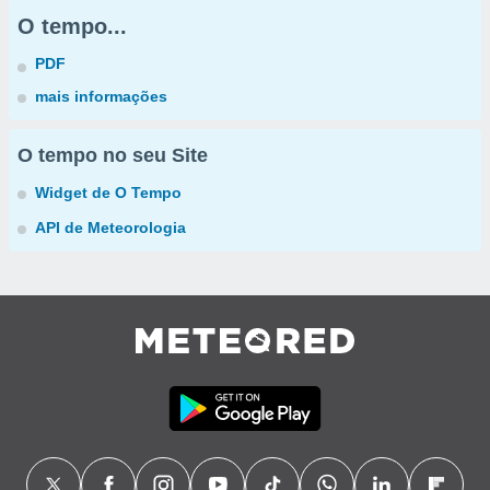
O tempo...
PDF
mais informações
O tempo no seu Site
Widget de O Tempo
API de Meteorologia