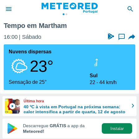
Tempo em Martham
de
16:00
Sábado
...
 da
empo.pt) foi
Nuvens dispersas
or
23°
is para
e as
 fornecidas
Sul
 qualidade.
Sensação de 25°
22
44 km/h
r a este
s das
opções:
Última hora
40 ºC à vista em Portugal na próxima semana:
ookies e
calor intensifica a partir de quarta, 12 de agosto
 forma
Descarregue
GRÁTIS
a app da
Instalar
e digital
Meteored!
da,