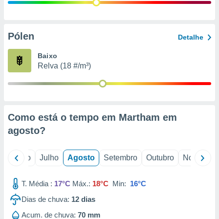
conteúdos.
ção
Pólen
Detalhe
ão através
de
Baixo
,
Relva (18 #/m³)
 e
dos,
publicidade
s, estudos
Como está o tempo em Martham em
a e
mento de
agosto
?
ossos 1199
o
Junho
Julho
Agosto
Setembro
Outubro
Novembro
eiros
T. Média :
17°C
Máx.:
18°C
Min:
16°C
Dias de chuva:
12
dias
Acum. de chuva:
70 mm