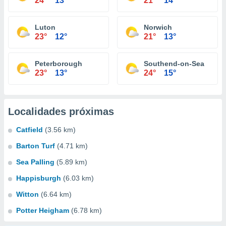
24°
13°
21°
14°
Luton
Norwich
23°
12°
21°
13°
Peterborough
Southend-on-Sea
23°
13°
24°
15°
Localidades próximas
Catfield
(3.56 km)
Barton Turf
(4.71 km)
Sea Palling
(5.89 km)
Happisburgh
(6.03 km)
Witton
(6.64 km)
Potter Heigham
(6.78 km)