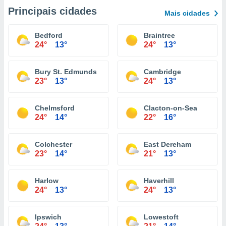
Principais cidades
Mais cidades
Bedford
Braintree
24°
13°
24°
13°
Bury St. Edmunds
Cambridge
23°
13°
24°
13°
Chelmsford
Clacton-on-Sea
24°
14°
22°
16°
Colchester
East Dereham
23°
14°
21°
13°
Harlow
Haverhill
24°
13°
24°
13°
Ipswich
Lowestoft