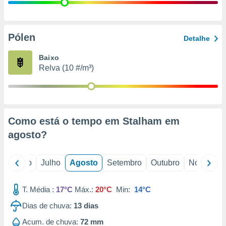
conteúdos.
ção
Pólen
Detalhe
ão através
de
Baixo
,
Relva (10 #/m³)
 e
dos,
publicidade
s, estudos
Como está o tempo em Stalham em
a e
mento de
agosto
?
ossos 1199
o
Junho
Julho
Agosto
Setembro
Outubro
Novembro
eiros
T. Média :
17°C
Máx.:
20°C
Min:
14°C
Dias de chuva:
13
dias
Acum. de chuva:
72 mm