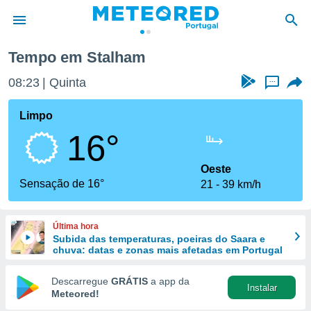
Tempo em Stalham
de
08:23
Quinta
...
 da
empo.pt) foi
Limpo
or
16°
is para
e as
 fornecidas
Oeste
 qualidade.
Sensação de 16°
21
39 km/h
r a este
s das
opções:
Última hora
Subida das temperaturas, poeiras do Saara e
ookies e
chuva: datas e zonas mais afetadas em Portugal
 forma
Descarregue
GRÁTIS
a app da
Instalar
e digital
Meteored!
da,