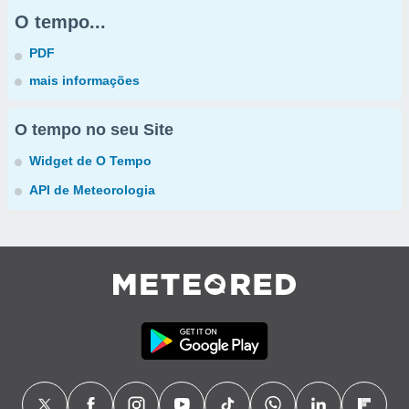
O tempo...
PDF
mais informações
O tempo no seu Site
Widget de O Tempo
API de Meteorologia