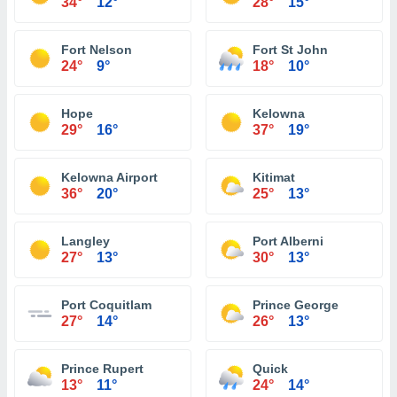
34°
12°
28°
15°
Fort Nelson
Fort St John
24°
9°
18°
10°
Hope
Kelowna
29°
16°
37°
19°
Kelowna Airport
Kitimat
36°
20°
25°
13°
Langley
Port Alberni
27°
13°
30°
13°
Port Coquitlam
Prince George
27°
14°
26°
13°
Prince Rupert
Quick
13°
11°
24°
14°