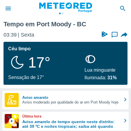
Tempo em Port Moody - BC
de
03:39
Sexta
...
 da
empo.pt) foi
Céu limpo
or
17°
is para
e as
 fornecidas
Lua minguante
 qualidade.
Sensação de 17°
Iluminada:
31%
r a este
s das
opções:
Aviso amarelo
Aviso moderado por qualidade do ar em Port Moody hoje
ookies e
 forma
Última hora
e digital
Aviso amarelo de tempo quente neste distrito:
até 39 ºC e noites tropicais; saiba até quando
da,