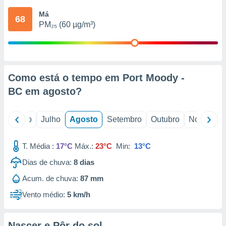
conteúdos.
Má
68
PM₂₅ (60 µg/m³)
ção
ão através
de
,
 e
Como está o tempo em Port Moody -
BC em
agosto
?
dos,
publicidade
s, estudos
o
Junho
Julho
Agosto
Setembro
Outubro
Novembro
a e
mento de
T. Média :
17°C
Máx.:
23°C
Min:
13°C
ossos 1199
Dias de chuva:
8
dias
eiros
Acum. de chuva:
87 mm
Vento médio:
5 km/h
Nascer e Pôr do sol