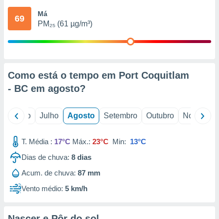
conteúdos.
Má
69
PM₂₅ (61 µg/m³)
ção
ão através
de
,
 e
Como está o tempo em Port Coquitlam
- BC em
agosto
?
dos,
publicidade
s, estudos
o
Junho
Julho
Agosto
Setembro
Outubro
Novembro
a e
mento de
T. Média :
17°C
Máx.:
23°C
Min:
13°C
ossos 1199
Dias de chuva:
8
dias
eiros
Acum. de chuva:
87 mm
Vento médio:
5 km/h
Nascer e Pôr do sol