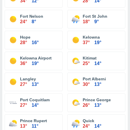
34°
12°
28°
14°
Fort Nelson
Fort St John
24°
8°
18°
9°
Hope
Kelowna
28°
16°
37°
19°
Kelowna Airport
Kitimat
36°
19°
25°
14°
Langley
Port Alberni
27°
13°
30°
13°
Port Coquitlam
Prince George
27°
14°
26°
13°
Prince Rupert
Quick
13°
11°
24°
14°