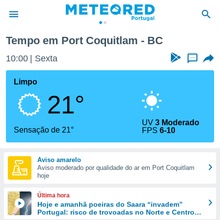
Tempo em Port Coquitlam - BC
de
10:00
Sexta
...
 da
empo.pt) foi
Limpo
or
21°
is para
e as
 fornecidas
UV
3 Moderado
 qualidade.
Sensação de 21°
FPS
6-10
r a este
s das
opções:
Aviso amarelo
Aviso moderado por qualidade do ar em Port Coquitlam
ookies e
hoje
 forma
Última hora
e digital
Hoje e amanhã poeiras do Saara “invadem”
Portugal: risco de trovoadas no Norte e Centro
da,