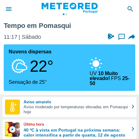
Tempo em Pomasqui
de
11:17
Sábado
...
 da
empo.pt) foi
Nuvens dispersas
or
22°
is para
e as
 fornecidas
UV
10 Muito
elevado!
FPS
25-
 qualidade.
Sensação de 25°
50
r a este
s das
opções:
Aviso amarelo
Aviso moderado por temperaturas elevadas em Pomasqui
ookies e
hoje
 forma
Última hora
e digital
40 ºC à vista em Portugal na próxima semana:
da,
calor intensifica a partir de quarta, 12 de agosto