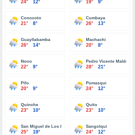
24°
12°
19°
9°
Conocoto
Cumbaya
21°
8°
26°
13°
Guayllabamba
Machachi
26°
14°
20°
8°
Nono
Pedro Vicente Maldona
22°
9°
28°
21°
Pifo
Pomasqui
20°
9°
24°
12°
Quinche
Quito
23°
10°
23°
10°
San Miguel de Los Bancos
Sangolqui
25°
19°
24°
12°