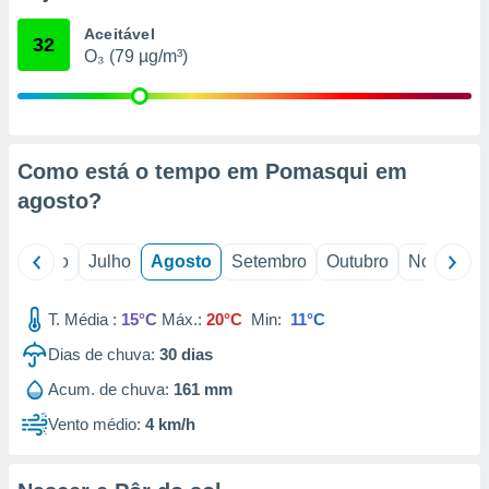
conteúdos.
Aceitável
32
O₃ (79 µg/m³)
ção
ão através
de
,
 e
Como está o tempo em Pomasqui em
agosto
?
dos,
publicidade
s, estudos
o
Junho
Julho
Agosto
Setembro
Outubro
Novembro
a e
mento de
T. Média :
15°C
Máx.:
20°C
Min:
11°C
ossos 1199
Dias de chuva:
30
dias
eiros
Acum. de chuva:
161 mm
Vento médio:
4 km/h