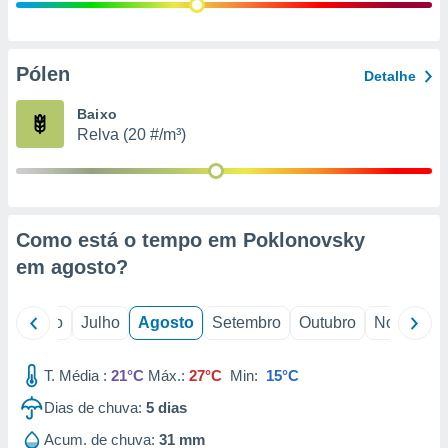
conteúdos.
ção
Pólen
Detalhe
ão através
de
Baixo
,
Relva (20 #/m³)
 e
dos,
publicidade
s, estudos
Como está o tempo em Poklonovsky
a e
mento de
em
agosto
?
ossos 1199
o
Junho
Julho
Agosto
Setembro
Outubro
Novembro
eiros
T. Média :
21°C
Máx.:
27°C
Min:
15°C
Dias de chuva:
5
dias
Acum. de chuva:
31 mm