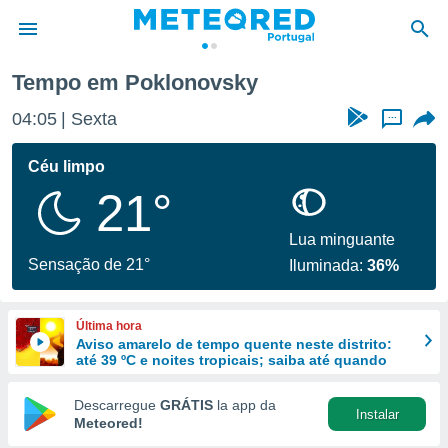
Tempo em Poklonovsky
de
04:05
Sexta
...
 da
empo.pt) foi
Céu limpo
or
21°
is para
e as
 fornecidas
Lua minguante
 qualidade.
Sensação de 21°
Iluminada:
36%
r a este
s das
opções:
Última hora
Aviso amarelo de tempo quente neste distrito:
ookies e
até 39 ºC e noites tropicais; saiba até quando
 forma
Descarregue
GRÁTIS
la app da
Instalar
e digital
Meteored!
da,