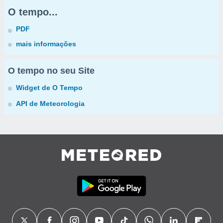
O tempo...
PDF
mais informações
O tempo no seu Site
Widget de O Tempo
API de Meteorologia