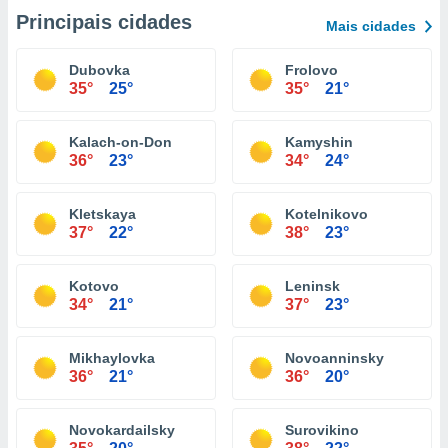
Principais cidades
Mais cidades
Dubovka
Frolovo
35°
25°
35°
21°
Kalach-on-Don
Kamyshin
36°
23°
34°
24°
Kletskaya
Kotelnikovo
37°
22°
38°
23°
Kotovo
Leninsk
34°
21°
37°
23°
Mikhaylovka
Novoanninsky
36°
21°
36°
20°
Novokardailsky
Surovikino