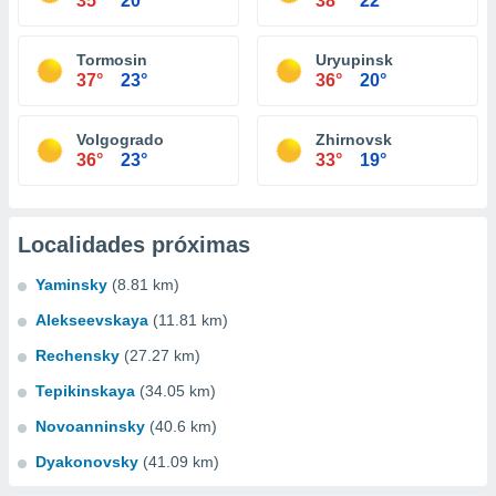
35°
20°
38°
22°
Tormosin
Uryupinsk
37°
23°
36°
20°
Volgogrado
Zhirnovsk
36°
23°
33°
19°
Localidades próximas
Yaminsky
(8.81 km)
Alekseevskaya
(11.81 km)
Rechensky
(27.27 km)
Tepikinskaya
(34.05 km)
Novoanninsky
(40.6 km)
Dyakonovsky
(41.09 km)