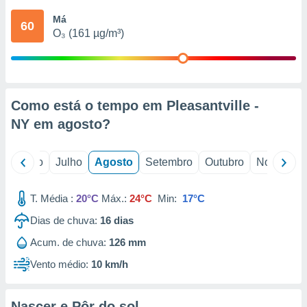
conteúdos.
Má
60
O₃ (161 µg/m³)
ção
ão através
de
,
 e
Como está o tempo em Pleasantville -
NY em
agosto
?
dos,
publicidade
s, estudos
o
Junho
Julho
Agosto
Setembro
Outubro
Novembro
a e
mento de
T. Média :
20°C
Máx.:
24°C
Min:
17°C
ossos 1199
Dias de chuva:
16
dias
eiros
Acum. de chuva:
126 mm
Vento médio:
10 km/h
Nascer e Pôr do sol