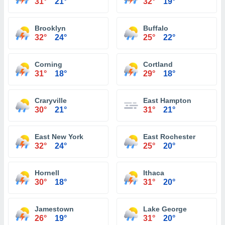
31°
21°
32°
19°
Brooklyn
Buffalo
32°
24°
25°
22°
Corning
Cortland
31°
18°
29°
18°
Craryville
East Hampton
30°
21°
31°
21°
East New York
East Rochester
32°
24°
25°
20°
Hornell
Ithaca
30°
18°
31°
20°
Jamestown
Lake George
26°
19°
31°
20°