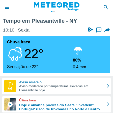
Tempo em Pleasantville - NY
de
10:10
Sexta
...
 da
empo.pt) foi
Chuva fraca
or
22°
is para
e as
 fornecidas
80%
 qualidade.
Sensação de 22°
0.4 mm
r a este
s das
opções:
Aviso amarelo
Aviso moderado por temperaturas elevadas em
ookies e
Pleasantville hoje
 forma
Última hora
e digital
Hoje e amanhã poeiras do Saara “invadem”
Portugal: risco de trovoadas no Norte e Centro
da,