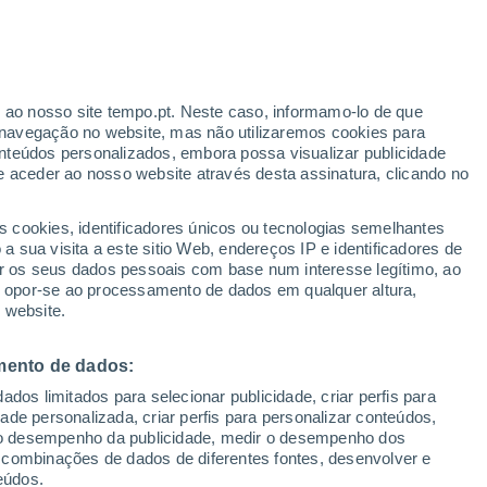
r ao nosso site tempo.pt. Neste caso, informamo-lo de que
/h
navegação no website, mas não utilizaremos cookies para
nteúdos personalizados, embora possa visualizar publicidade
e aceder ao nosso website através desta assinatura, clicando no
s cookies, identificadores únicos ou tecnologias semelhantes
o
 sua visita a este sitio Web, endereços IP e identificadores de
r os seus dados pessoais com base num interesse legítimo, ao
adar de Chuva
Satélites
Modelos
ou opor-se ao processamento de dados em qualquer altura,
 website.
mento de dados:
Terça
Quarta
Quinta
Sexta
dos limitados para selecionar publicidade, criar perfis para
11 Ago.
12 Ago.
13 Ago.
14 Ago.
idade personalizada, criar perfis para personalizar conteúdos,
ir o desempenho da publicidade, medir o desempenho dos
 combinações de dados de diferentes fontes, desenvolver e
eúdos.
80%
90%