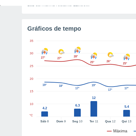
Luz da manhã restante
12h36m
Gráficos de tempo
35
30
28°
27°
27°
26°
25°
25°
25
20
19°
19°
18°
17°
17°
17°
15
12
10
6.3
5.4
4.2
°C
Sáb
8
Dom
9
Seg
10
Ter
11
Qua
12
Qui
13
Máxima