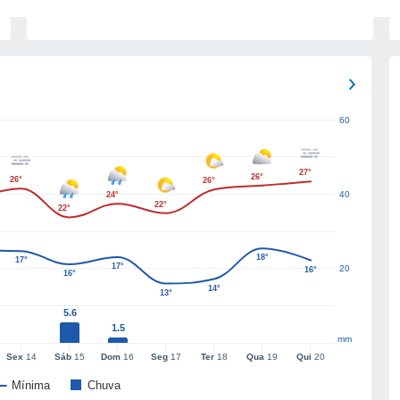
60
27°
26°
26°
26°
40
24°
22°
22°
18°
17°
17°
20
16°
16°
14°
13°
5.6
1.5
mm
Sex
14
Sáb
15
Dom
16
Seg
17
Ter
18
Qua
19
Qui
20
Mínima
Chuva