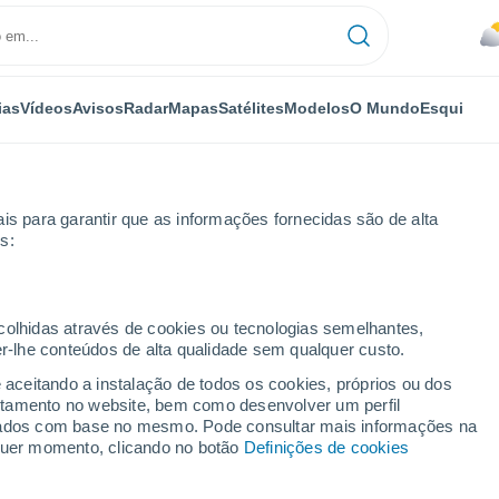
ias
Vídeos
Avisos
Radar
Mapas
Satélites
Modelos
O Mundo
Esqui
is para garantir que as informações fornecidas são de alta
s:
amestown
ecolhidas através de cookies ou tecnologias semelhantes,
er-lhe conteúdos de alta qualidade sem qualquer custo.
- NY
e aceitando a instalação de todos os cookies, próprios ou dos
rtamento no website, bem como desenvolver um perfil
...
lizados com base no mesmo. Pode consultar mais informações na
lquer momento, clicando no botão
Definições de cookies
Por horas
Chuva fraca nas próximas horas