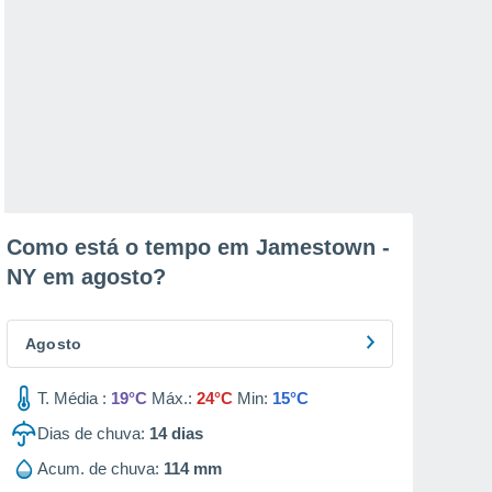
Como está o tempo em Jamestown -
NY em
agosto
?
Agosto
T. Média :
19°C
Máx.:
24°C
Min:
15°C
Dias de chuva:
14
dias
Acum. de chuva:
114 mm