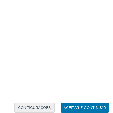
Calendário Lunar
Seg
Ter
Qua
Qui
Sex
Sáb
Domo
8
9
10
11
12
13
14
15
16
17
18
19
20
21
CONFIGURAÇÕES
ACEITAR E CONTINUAR