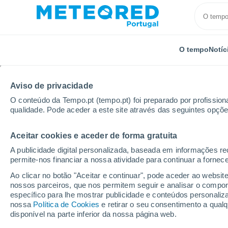
O tempo
Notíc
Aviso de privacidade
O conteúdo da Tempo.pt (tempo.pt) foi preparado por profissiona
qualidade. Pode aceder a este site através das seguintes opçõe
Aceitar cookies e aceder de forma gratuita
Início
Estados Unidos
Estado de Nova Iorque
J
A publicidade digital personalizada, baseada em informações r
permite-nos financiar a nossa atividade para continuar a fornec
Tempo em Jamestown 
Ao clicar no botão "Aceitar e continuar", pode aceder ao websit
nossos parceiros, que nos permitem seguir e analisar o compo
08:21
Sábado
específico para lhe mostrar publicidade e conteúdos persona
nossa
Política de Cookies
e retirar o seu consentimento a qua
disponível na parte inferior da nossa página web.
Parcialmente nublado