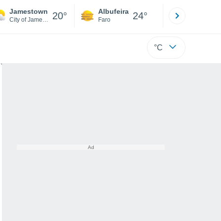
Jamestown
Albufeira
Lisboa
20°
24°
City of Jamestown
Faro
Lisboa
°C