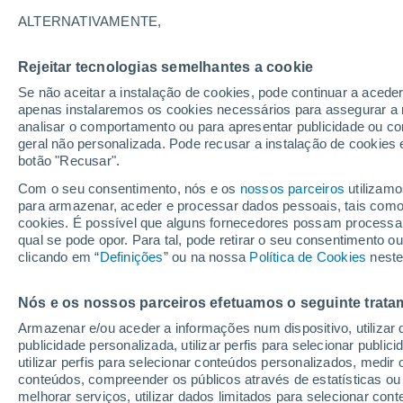
20°
ALTERNATIVAMENTE,
Rejeitar tecnologias semelhantes a cookie
Sudoeste
Se não aceitar a instalação de cookies, pode continuar a acede
Sensação de 20°
13
-
26 km
apenas instalaremos os cookies necessários para assegurar a 
analisar o comportamento ou para apresentar publicidade ou co
geral não personalizada. Pode recusar a instalação de cookies 
botão "Recusar".
Última hora
Hoje e amanhã poeiras do Saara “invadem”
Com o seu consentimento, nós e os
nossos parceiros
utilizamo
Portugal: risco de trovoadas no Norte e Centr
para armazenar, aceder e processar dados pessoais, tais como a
aumenta
cookies. É possível que alguns fornecedores possam processa
O Tempo 1 - 7 Dias
Atualidade
Mapas de chuva
R
qual se pode opor. Para tal, pode retirar o seu consentimento 
clicando em “
Definições
” ou na nossa
Política de Cookies
neste
Nós e os nossos parceiros efetuamos o seguinte trata
Amanhã
Segunda
Hoje
Armazenar e/ou aceder a informações num dispositivo, utilizar da
9 Ago.
10 Ago.
8 Ago.
publicidade personalizada, utilizar perfis para selecionar public
utilizar perfis para selecionar conteúdos personalizados, med
conteúdos, compreender os públicos através de estatísticas ou
melhorar serviços, utilizar dados limitados para selecionar cont
80%
80%