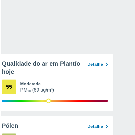
Qualidade do ar em Plantío
Detalhe
hoje
Moderada
55
PM₁₀ (69 µg/m³)
Pólen
Detalhe