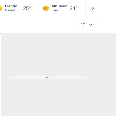
Plantío
Albufeira
Lisboa
25°
24°
Madrid
Faro
Lisboa
°C