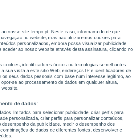
Aviso amarelo
Aviso moderado por temperaturas
elevadas em Plantío hoje
r ao nosso site tempo.pt. Neste caso, informamo-lo de que
h
navegação no website, mas não utilizaremos cookies para
nteúdos personalizados, embora possa visualizar publicidade
e aceder ao nosso website através desta assinatura, clicando no
s cookies, identificadores únicos ou tecnologias semelhantes
o
 sua visita a este sitio Web, endereços IP e identificadores de
r os seus dados pessoais com base num interesse legítimo, ao
Radar de Chuva
Satélites
Modelos
ou opor-se ao processamento de dados em qualquer altura,
 website.
mento de dados:
Terça
Quarta
Quinta
Sexta
dos limitados para selecionar publicidade, criar perfis para
11 Ago.
12 Ago.
13 Ago.
14 Ago.
idade personalizada, criar perfis para personalizar conteúdos,
ir o desempenho da publicidade, medir o desempenho dos
 combinações de dados de diferentes fontes, desenvolver e
eúdos.