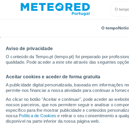
O tempo
Notíc
Aviso de privacidade
O conteúdo da Tempo.pt (tempo.pt) foi preparado por profissiona
qualidade. Pode aceder a este site através das seguintes opçõe
Aceitar cookies e aceder de forma gratuita
Início
Espanha
Comunidade de Madrid
Plantío
A publicidade digital personalizada, baseada em informações r
permite-nos financiar a nossa atividade para continuar a fornec
Tempo em Plantío
Ao clicar no botão "Aceitar e continuar", pode aceder ao websit
nossos parceiros, que nos permitem seguir e analisar o compo
08:54
Sábado
específico para lhe mostrar publicidade e conteúdos persona
nossa
Política de Cookies
e retirar o seu consentimento a qua
disponível na parte inferior da nossa página web.
Limpo