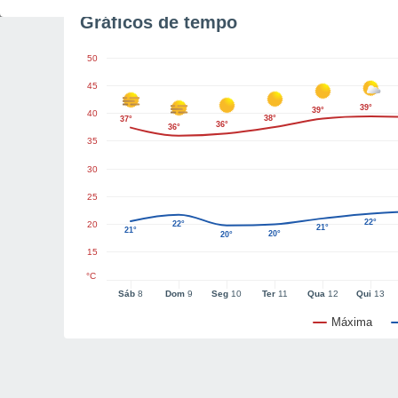
Gráficos de tempo
50
45
39°
39°
40
38°
37°
36°
36°
35
30
25
22°
20
22°
21°
21°
20°
20°
15
°C
Sáb
8
Dom
9
Seg
10
Ter
11
Qua
12
Qui
13
Máxima