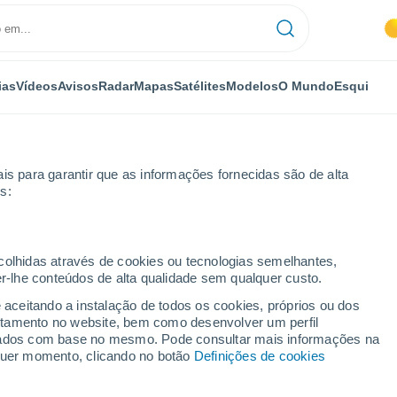
ias
Vídeos
Avisos
Radar
Mapas
Satélites
Modelos
O Mundo
Esqui
is para garantir que as informações fornecidas são de alta
s:
ecolhidas através de cookies ou tecnologias semelhantes,
er-lhe conteúdos de alta qualidade sem qualquer custo.
e aceitando a instalação de todos os cookies, próprios ou dos
rtamento no website, bem como desenvolver um perfil
...
lizados com base no mesmo. Pode consultar mais informações na
lquer momento, clicando no botão
Definições de cookies
Por horas
Intervalos nublados nas
próximas horas