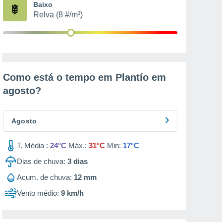
Baixo
Relva (8 #/m³)
Como está o tempo em Plantío em
agosto
?
Agosto
T. Média :
24°C
Máx.:
31°C
Min:
17°C
Dias de chuva:
3
dias
Acum. de chuva:
12 mm
Vento médio:
9 km/h