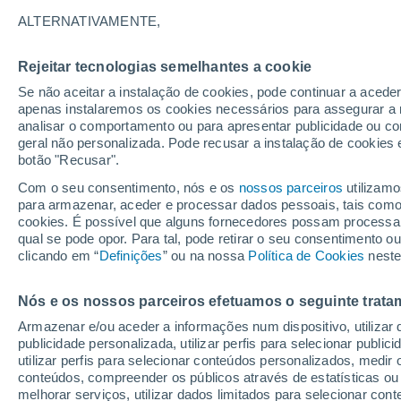
25°
ALTERNATIVAMENTE,
Rejeitar tecnologias semelhantes a cookie
Nordeste
Se não aceitar a instalação de cookies, pode continuar a acede
Sensação de 25°
5
-
13 km/
apenas instalaremos os cookies necessários para assegurar a 
analisar o comportamento ou para apresentar publicidade ou co
geral não personalizada. Pode recusar a instalação de cookies 
botão "Recusar".
Última hora
Hoje e amanhã poeiras do Saara “invadem”
Com o seu consentimento, nós e os
nossos parceiros
utilizamo
Portugal: risco de trovoadas no Norte e Centr
para armazenar, aceder e processar dados pessoais, tais como a
aumenta
cookies. É possível que alguns fornecedores possam processa
O Tempo 1 - 7 Dias
Atualidade
Mapas de nuvens
qual se pode opor. Para tal, pode retirar o seu consentimento 
clicando em “
Definições
” ou na nossa
Política de Cookies
neste
Nós e os nossos parceiros efetuamos o seguinte trata
Amanhã
Segunda
Hoje
Armazenar e/ou aceder a informações num dispositivo, utilizar da
9 Ago.
10 Ago.
8 Ago.
publicidade personalizada, utilizar perfis para selecionar public
utilizar perfis para selecionar conteúdos personalizados, med
conteúdos, compreender os públicos através de estatísticas ou
melhorar serviços, utilizar dados limitados para selecionar cont