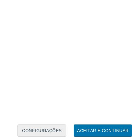
Calendário Lunar
Seg
Ter
Qua
Qui
Sex
Sáb
Domo
8
9
10
11
12
13
14
15
16
17
18
19
20
21
CONFIGURAÇÕES
ACEITAR E CONTINUAR