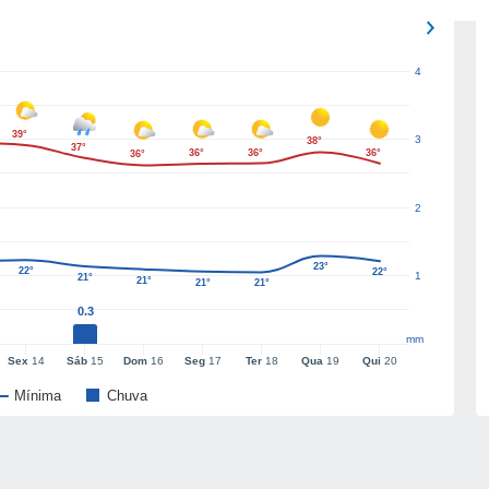
4
39°
3
38°
37°
36°
36°
36°
36°
2
23°
22°
22°
1
21°
21°
21°
21°
0.3
mm
Sex
14
Sáb
15
Dom
16
Seg
17
Ter
18
Qua
19
Qui
20
Mínima
Chuva