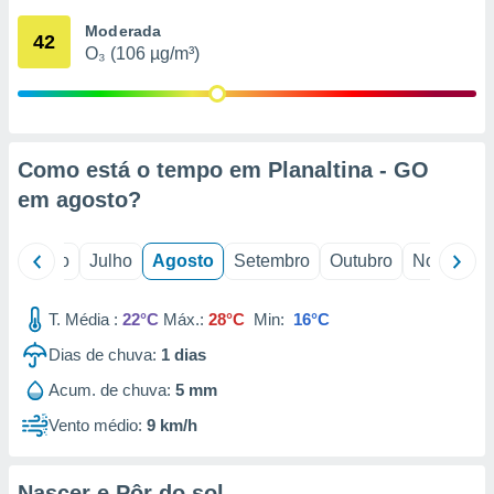
conteúdos.
Moderada
42
O₃ (106 µg/m³)
ção
ão através
de
,
 e
Como está o tempo em Planaltina - GO
em
agosto
?
dos,
publicidade
s, estudos
o
Junho
Julho
Agosto
Setembro
Outubro
Novembro
a e
mento de
T. Média :
22°C
Máx.:
28°C
Min:
16°C
ossos 1199
Dias de chuva:
1
dias
eiros
Acum. de chuva:
5 mm
Vento médio:
9 km/h
Nascer e Pôr do sol