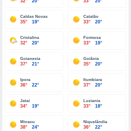
32°
20°
33°
20°
Caldas Novas
Catalão
35°
19°
33°
20°
Cristalina
Formosa
32°
20°
33°
19°
Goianesia
Goiânia
37°
21°
35°
20°
Ipora
Itumbiara
36°
22°
37°
20°
Jatai
Luziania
34°
19°
33°
18°
Minacu
Niquelândia
38°
24°
36°
22°