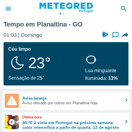
Tempo em Planaltina - GO
de
01:03
Domingo
...
 da
empo.pt) foi
Céu limpo
or
23°
is para
e as
 fornecidas
Lua minguante
 qualidade.
Sensação de 25°
Iluminada:
13%
r a este
s das
opções:
Aviso laranja
Aviso elevado por outros em Planaltina hoje
ookies e
 forma
Última hora
e digital
40 ºC à vista em Portugal na próxima semana:
calor intensifica a partir de quarta, 12 de agosto
da,