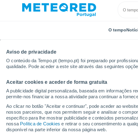
O tempo
Notíc
Aviso de privacidade
O conteúdo da Tempo.pt (tempo.pt) foi preparado por profissiona
qualidade. Pode aceder a este site através das seguintes opçõe
Aceitar cookies e aceder de forma gratuita
Início
Brasil
Estado de Goiás
Itumbiara
A publicidade digital personalizada, baseada em informações r
permite-nos financiar a nossa atividade para continuar a fornec
Tempo em Itumbiara - 
Ao clicar no botão "Aceitar e continuar", pode aceder ao websit
nossos parceiros, que nos permitem seguir e analisar o compo
12:03
Sábado
específico para lhe mostrar publicidade e conteúdos persona
nossa
Política de Cookies
e retirar o seu consentimento a qua
disponível na parte inferior da nossa página web.
Limpo