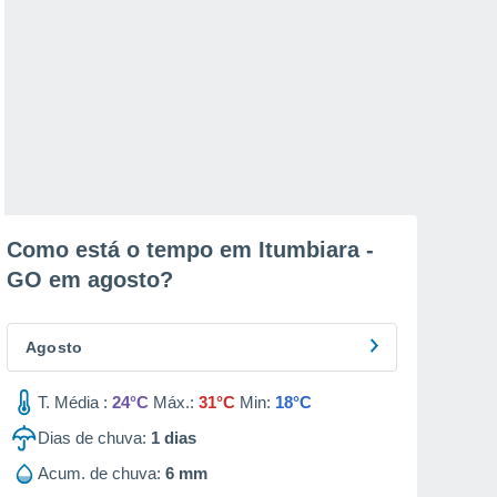
Como está o tempo em Itumbiara -
GO em
agosto
?
Agosto
T. Média :
24°C
Máx.:
31°C
Min:
18°C
Dias de chuva:
1
dias
Acum. de chuva:
6 mm