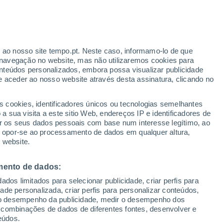
Aviso Yellow
Aviso Moderate por other em
Itumbiara hoje
o
r ao nosso site tempo.pt. Neste caso, informamo-lo de que
navegação no website, mas não utilizaremos cookies para
nteúdos personalizados, embora possa visualizar publicidade
e aceder ao nosso website através desta assinatura, clicando no
:
s cookies, identificadores únicos ou tecnologias semelhantes
sto
 sua visita a este sitio Web, endereços IP e identificadores de
r os seus dados pessoais com base num interesse legítimo, ao
ura
Radar de Chuva
Satélites
Modelos
ou opor-se ao processamento de dados em qualquer altura,
 website.
mento de dados:
Terça
Quarta
Quinta
Sexta
dos limitados para selecionar publicidade, criar perfis para
11 Ago.
12 Ago.
13 Ago.
14 Ago.
idade personalizada, criar perfis para personalizar conteúdos,
ir o desempenho da publicidade, medir o desempenho dos
 combinações de dados de diferentes fontes, desenvolver e
eúdos.