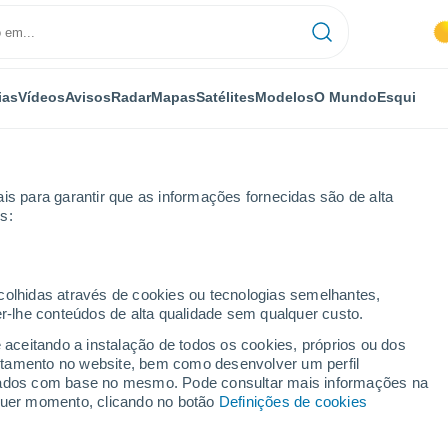
ias
Vídeos
Avisos
Radar
Mapas
Satélites
Modelos
O Mundo
Esqui
is para garantir que as informações fornecidas são de alta
s:
ecolhidas através de cookies ou tecnologias semelhantes,
er-lhe conteúdos de alta qualidade sem qualquer custo.
GO
e aceitando a instalação de todos os cookies, próprios ou dos
rtamento no website, bem como desenvolver um perfil
...
lizados com base no mesmo. Pode consultar mais informações na
lquer momento, clicando no botão
Definições de cookies
Por horas
Céu limpo nas próximas horas