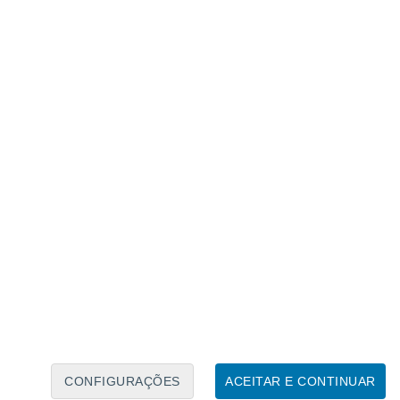
Calendário Lunar
Seg
Ter
Qua
Qui
Sex
Sáb
Domo
8
9
10
11
12
13
14
15
16
17
18
19
20
21
CONFIGURAÇÕES
ACEITAR E CONTINUAR