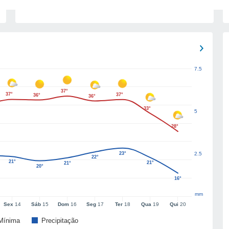
7.5
37°
37°
37°
36°
36°
33°
5
28°
23°
2.5
22°
21°
21°
21°
20°
16°
mm
Sex
14
Sáb
15
Dom
16
Seg
17
Ter
18
Qua
19
Qui
20
Mínima
Precipitação