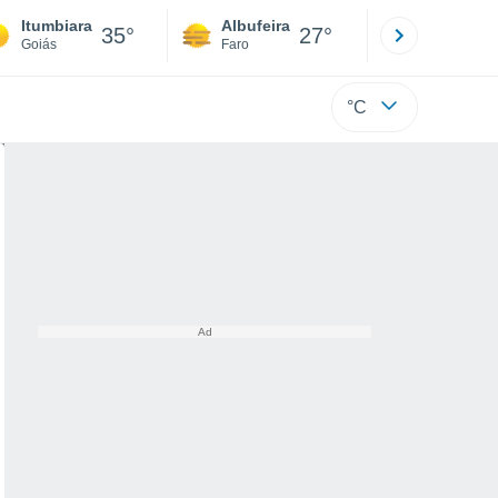
Itumbiara
Albufeira
Lisboa
35°
27°
Goiás
Faro
Lisboa
°C