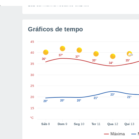
Luz da manhã restante
6h24m
Gráficos de tempo
45
40
37°
37°
36°
35°
35°
34°
35
30
25
23°
20
21°
21°
20°
20°
20°
15
°C
Sáb
8
Dom
9
Seg
10
Ter
11
Qua
12
Qui
13
Máxima