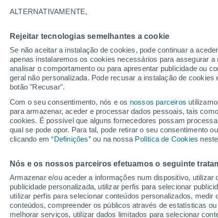
35°
ALTERNATIVAMENTE,
Rejeitar tecnologias semelhantes a cookie
UV
8 Muit
elevado!
Se não aceitar a instalação de cookies, pode continuar a acede
Sensação de 33°
FPS
25-50
apenas instalaremos os cookies necessários para assegurar a 
analisar o comportamento ou para apresentar publicidade ou co
geral não personalizada. Pode recusar a instalação de cookies 
botão "Recusar".
Última hora
40 ºC à vista em Portugal na próxima semana
Com o seu consentimento, nós e os
nossos parceiros
utilizamo
calor intensifica a partir de quarta, 12 de ago
para armazenar, aceder e processar dados pessoais, tais como a
cookies. É possível que alguns fornecedores possam processa
O Tempo 1 - 7 Dias
Atualidade
Mapas de temperat
qual se pode opor. Para tal, pode retirar o seu consentimento 
clicando em “
Definições
” ou na nossa
Política de Cookies
neste
Nós e os nossos parceiros efetuamos o seguinte trata
Amanhã
Segunda
Hoje
Armazenar e/ou aceder a informações num dispositivo, utilizar da
9 Ago.
10 Ago.
8 Ago.
publicidade personalizada, utilizar perfis para selecionar public
utilizar perfis para selecionar conteúdos personalizados, med
conteúdos, compreender os públicos através de estatísticas ou
melhorar serviços, utilizar dados limitados para selecionar cont