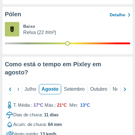
conteúdos.
Pólen
Detalhe
ção
Baixo
ão através
Relva (22 #/m³)
de
,
 e
dos,
publicidade
Como está o tempo em Pixley em
s, estudos
agosto
?
a e
mento de
o
Junho
Julho
Agosto
Setembro
Outubro
Novembro
ossos 1199
eiros
T. Média :
17°C
Máx.:
21°C
Min:
13°C
Dias de chuva:
11
dias
Acum. de chuva:
64 mm
Vento médio:
13 km/h