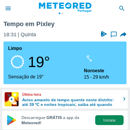
Tempo em Pixley
de
18:31
Quinta
...
 da
empo.pt) foi
Limpo
or
19°
is para
e as
 fornecidas
Noroeste
 qualidade.
Sensação de 19°
15
29 km/h
r a este
s das
opções:
Última hora
Aviso amarelo de tempo quente neste distrito:
ookies e
até 39 ºC e noites tropicais; saiba até quando
 forma
Descarregue
GRÁTIS
a app da
Instalar
e digital
Meteored!
da,