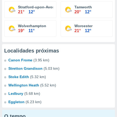
Stratford-upon-Avon
Tamworth
21°
12°
20°
12°
Wolverhampton
Worcester
19°
11°
21°
12°
Localidades próximas
Canon Frome
(3.95 km)
Stretton Grandison
(5.03 km)
Stoke Edith
(5.32 km)
Wellington Heath
(5.52 km)
Ledbury
(5.68 km)
Eggleton
(6.23 km)
O tempo...