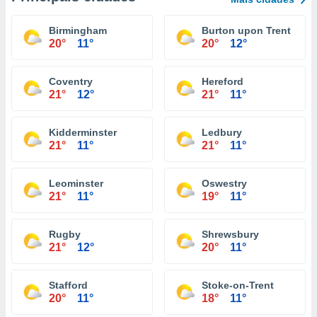
Birmingham
Burton upon Trent
20°
11°
20°
12°
Coventry
Hereford
21°
12°
21°
11°
Kidderminster
Ledbury
21°
11°
21°
11°
Leominster
Oswestry
21°
11°
19°
11°
Rugby
Shrewsbury
21°
12°
20°
11°
Stafford
Stoke-on-Trent
20°
11°
18°
11°