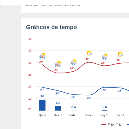
Luz da manhã restante
9h4m
Gráficos de tempo
40
35
30°
30°
29°
30
29°
26°
26°
25
20
20°
20°
19°
18°
16
17°
16°
15
6.5
0.4
0.6
°C
Qui
6
Sex
7
Sáb
8
Dom
9
Seg
10
Ter
11
Máxima