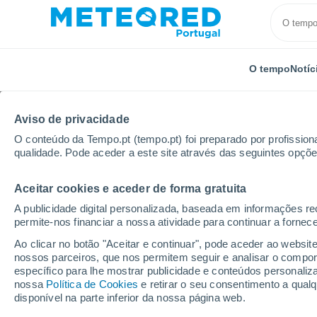
O tempo
Notíc
Aviso de privacidade
O conteúdo da Tempo.pt (tempo.pt) foi preparado por profissiona
qualidade. Pode aceder a este site através das seguintes opçõe
Aceitar cookies e aceder de forma gratuita
Início
Áustria
Alta Áustria
Pinsdorf
A publicidade digital personalizada, baseada em informações r
permite-nos financiar a nossa atividade para continuar a fornec
Tempo em Pinsdorf
Ao clicar no botão "Aceitar e continuar", pode aceder ao websit
nossos parceiros, que nos permitem seguir e analisar o compo
12:04
Quinta
específico para lhe mostrar publicidade e conteúdos persona
nossa
Política de Cookies
e retirar o seu consentimento a qua
disponível na parte inferior da nossa página web.
Nuvens dispersas