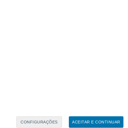
Calendário Lunar
Seg
Ter
Qua
Qui
Sex
Sáb
Domo
6
7
8
9
10
11
12
13
14
15
16
17
18
19
CONFIGURAÇÕES
ACEITAR E CONTINUAR