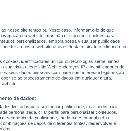
Aviso Yellow
Aviso Moderate por high
temperatures em Pinsdorf hoje
r ao nosso site tempo.pt. Neste caso, informamo-lo de que
navegação no website, mas não utilizaremos cookies para
nteúdos personalizados, embora possa visualizar publicidade
e aceder ao nosso website através desta assinatura, clicando no
s cookies, identificadores únicos ou tecnologias semelhantes
gal
 sua visita a este sitio Web, endereços IP e identificadores de
r os seus dados pessoais com base num interesse legítimo, ao
ura
Radar de Chuva
Satélites
Modelos
ou opor-se ao processamento de dados em qualquer altura,
 website.
mento de dados:
omingo
Segunda
Terça
Quarta
dos limitados para selecionar publicidade, criar perfis para
9 Ago.
10 Ago.
11 Ago.
12 Ago.
idade personalizada, criar perfis para personalizar conteúdos,
ir o desempenho da publicidade, medir o desempenho dos
 combinações de dados de diferentes fontes, desenvolver e
eúdos.
70%