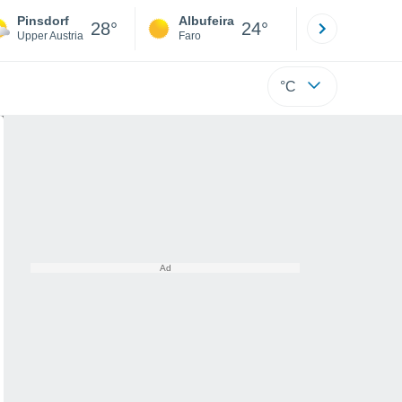
Pinsdorf
Albufeira
Lisboa
28°
24°
Upper Austria
Faro
Lisboa
°C