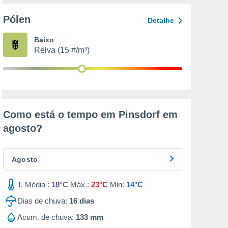
Pólen
Detalhe
Baixo
Relva (15 #/m³)
Como está o tempo em Pinsdorf em
agosto
?
Agosto
T. Média :
18°C
Máx.:
23°C
Min:
14°C
Dias de chuva:
16
dias
Acum. de chuva:
133 mm