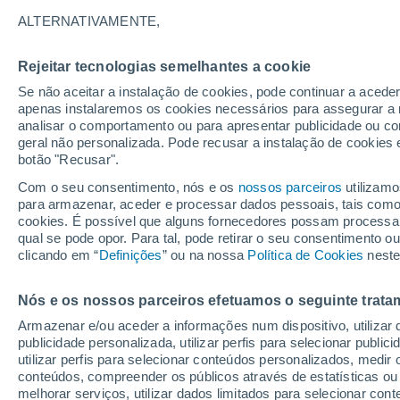
28°
ALTERNATIVAMENTE,
Rejeitar tecnologias semelhantes a cookie
UV
6 Alto
Se não aceitar a instalação de cookies, pode continuar a acede
Sensação de 29°
FPS
15-25
apenas instalaremos os cookies necessários para assegurar a 
analisar o comportamento ou para apresentar publicidade ou co
geral não personalizada. Pode recusar a instalação de cookies 
botão "Recusar".
Última hora
Subida das temperaturas, poeiras do Saara e
Com o seu consentimento, nós e os
nossos parceiros
utilizamo
chuva: datas e zonas mais afetadas em Portu
para armazenar, aceder e processar dados pessoais, tais como a
cookies. É possível que alguns fornecedores possam processa
O Tempo 1 - 7 Dias
Atualidade
Mapas de temperat
qual se pode opor. Para tal, pode retirar o seu consentimento 
clicando em “
Definições
” ou na nossa
Política de Cookies
neste
Nós e os nossos parceiros efetuamos o seguinte trata
Amanhã
Sábado
D
Hoje
Armazenar e/ou aceder a informações num dispositivo, utilizar da
7 Ago.
8 Ago.
6 Ago.
publicidade personalizada, utilizar perfis para selecionar public
utilizar perfis para selecionar conteúdos personalizados, med
conteúdos, compreender os públicos através de estatísticas ou
melhorar serviços, utilizar dados limitados para selecionar cont
90%
40%
90%