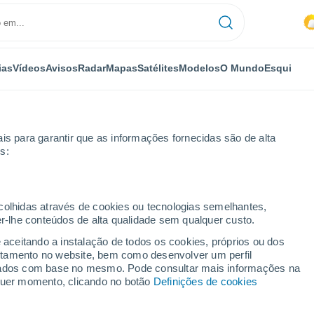
ias
Vídeos
Avisos
Radar
Mapas
Satélites
Modelos
O Mundo
Esqui
is para garantir que as informações fornecidas são de alta
s:
ecolhidas através de cookies ou tecnologias semelhantes,
er-lhe conteúdos de alta qualidade sem qualquer custo.
e aceitando a instalação de todos os cookies, próprios ou dos
rtamento no website, bem como desenvolver um perfil
...
lizados com base no mesmo. Pode consultar mais informações na
lquer momento, clicando no botão
Definições de cookies
Por horas
Chuva fraca nas próximas horas