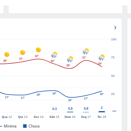
100
32°
75
31°
31°
30°
30°
29°
28°
50
19°
25
19°
18°
17°
17°
17°
16°
2
0.9
0.8
0.3
mm
Qua
12
Qui
13
Sex
14
Sáb
15
Dom
16
Seg
17
Ter
18
Mínima
Chuva