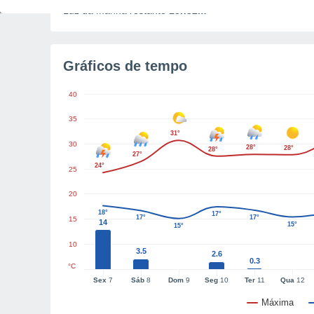
Luz da manhã restante
15h32m
Gráficos de tempo
40
35
31°
30
28°
28°
28°
27°
24°
25
20
18°
17°
17°
17°
15
14
15°
15°
10
3.5
2.6
0.3
°C
Sex
7
Sáb
8
Dom
9
Seg
10
Ter
11
Qua
12
Máxima