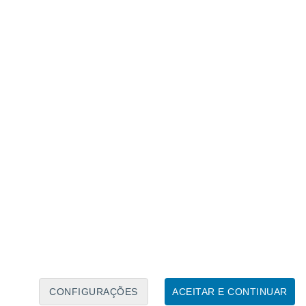
Calendário Lunar
Seg
Ter
Qua
Qui
Sex
Sáb
Domo
7
8
9
10
11
12
13
14
15
16
17
18
19
20
CONFIGURAÇÕES
ACEITAR E CONTINUAR