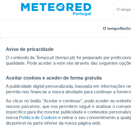
O tempo
Notíc
Aviso de privacidade
O conteúdo da Tempo.pt (tempo.pt) foi preparado por profissiona
qualidade. Pode aceder a este site através das seguintes opçõe
Aceitar cookies e aceder de forma gratuita
Início
Áustria
Alta Áustria
Bad Ischl
A publicidade digital personalizada, baseada em informações r
permite-nos financiar a nossa atividade para continuar a fornec
Tempo em Bad Ischl
Ao clicar no botão "Aceitar e continuar", pode aceder ao websit
nossos parceiros, que nos permitem seguir e analisar o compo
05:35
Sexta
específico para lhe mostrar publicidade e conteúdos persona
nossa
Política de Cookies
e retirar o seu consentimento a qua
disponível na parte inferior da nossa página web.
Nuvens dispersas