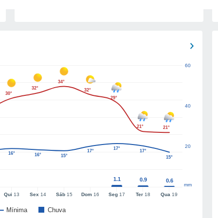
60
34°
32°
32°
30°
29°
40
21°
21°
20
17°
17°
17°
16°
16°
15°
15°
1.1
0.9
0.6
mm
Qui
13
Sex
14
Sáb
15
Dom
16
Seg
17
Ter
18
Qua
19
Mínima
Chuva