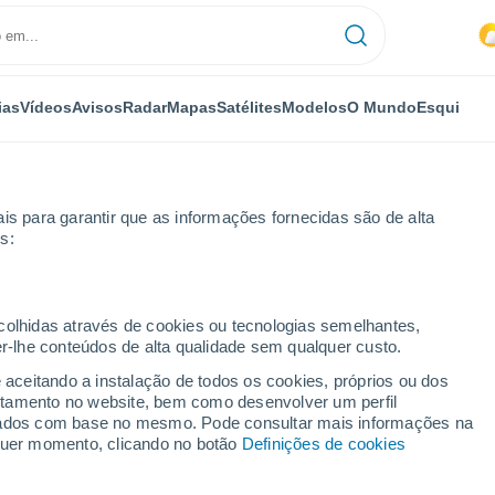
ias
Vídeos
Avisos
Radar
Mapas
Satélites
Modelos
O Mundo
Esqui
is para garantir que as informações fornecidas são de alta
s:
ecolhidas através de cookies ou tecnologias semelhantes,
er-lhe conteúdos de alta qualidade sem qualquer custo.
e aceitando a instalação de todos os cookies, próprios ou dos
rtamento no website, bem como desenvolver um perfil
...
lizados com base no mesmo. Pode consultar mais informações na
lquer momento, clicando no botão
Definições de cookies
Por horas
Chuva fraca nas próximas horas