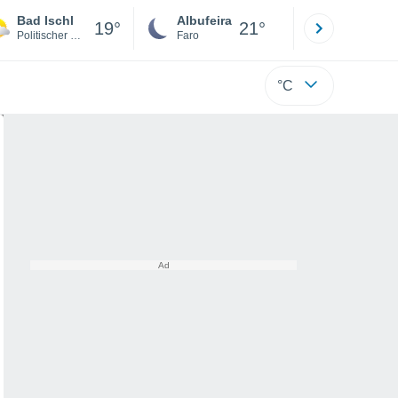
Bad Ischl
Albufeira
Lisboa
19°
21°
Politischer Bezirk Gmunden
Faro
Lisboa
°C