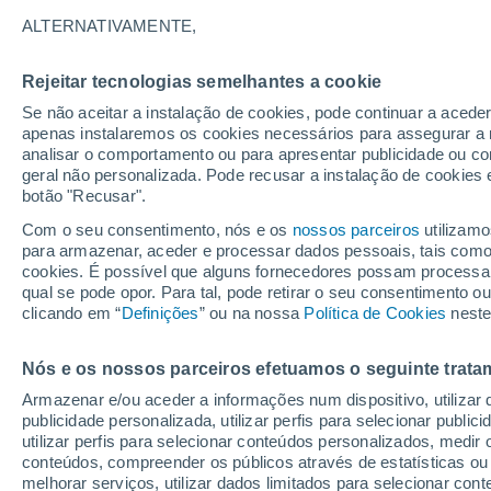
19°
ALTERNATIVAMENTE,
Rejeitar tecnologias semelhantes a cookie
Sul
Se não aceitar a instalação de cookies, pode continuar a acede
Sensação de 19°
2
-
8 km/h
apenas instalaremos os cookies necessários para assegurar a 
analisar o comportamento ou para apresentar publicidade ou co
geral não personalizada. Pode recusar a instalação de cookies 
botão "Recusar".
Última hora
Aviso amarelo de tempo quente neste distrito:
Com o seu consentimento, nós e os
nossos parceiros
utilizamo
39 ºC e noites tropicais; saiba até quando
para armazenar, aceder e processar dados pessoais, tais como a
cookies. É possível que alguns fornecedores possam processa
O Tempo 1 - 7 Dias
Atualidade
Mapas de chuva
R
qual se pode opor. Para tal, pode retirar o seu consentimento 
clicando em “
Definições
” ou na nossa
Política de Cookies
neste
Nós e os nossos parceiros efetuamos o seguinte trata
Amanhã
Domingo
S
Hoje
Armazenar e/ou aceder a informações num dispositivo, utilizar da
8 Ago.
9 Ago.
7 Ago.
publicidade personalizada, utilizar perfis para selecionar public
utilizar perfis para selecionar conteúdos personalizados, med
conteúdos, compreender os públicos através de estatísticas ou
melhorar serviços, utilizar dados limitados para selecionar cont
70%
90%