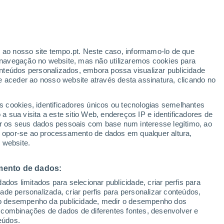
r ao nosso site tempo.pt. Neste caso, informamo-lo de que
navegação no website, mas não utilizaremos cookies para
nteúdos personalizados, embora possa visualizar publicidade
e aceder ao nosso website através desta assinatura, clicando no
 até
s cookies, identificadores únicos ou tecnologias semelhantes
 sua visita a este sitio Web, endereços IP e identificadores de
r os seus dados pessoais com base num interesse legítimo, ao
adar de Chuva
Satélites
Modelos
ou opor-se ao processamento de dados em qualquer altura,
 website.
mento de dados:
egunda
Terça
Quarta
Quinta
dos limitados para selecionar publicidade, criar perfis para
10 Ago.
11 Ago.
12 Ago.
13 Ago.
idade personalizada, criar perfis para personalizar conteúdos,
ir o desempenho da publicidade, medir o desempenho dos
 combinações de dados de diferentes fontes, desenvolver e
eúdos.
80%
60%