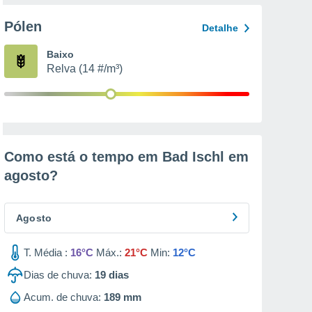
Pólen
Detalhe
Baixo
Relva (14 #/m³)
Como está o tempo em Bad Ischl em
agosto
?
Agosto
T. Média :
16°C
Máx.:
21°C
Min:
12°C
Dias de chuva:
19
dias
Acum. de chuva:
189 mm