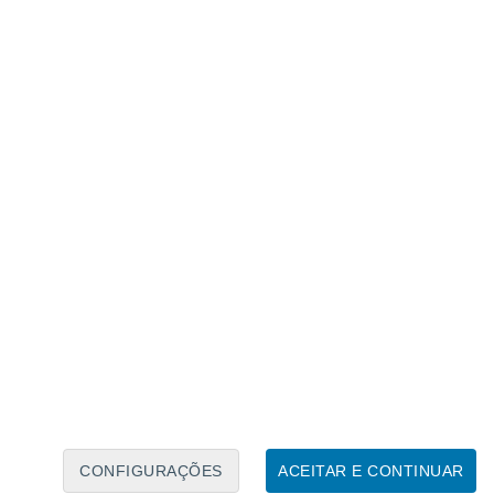
Calendário Lunar
Seg
Ter
Qua
Qui
Sex
Sáb
Domo
8
9
10
11
12
13
14
15
16
17
18
19
20
21
CONFIGURAÇÕES
ACEITAR E CONTINUAR