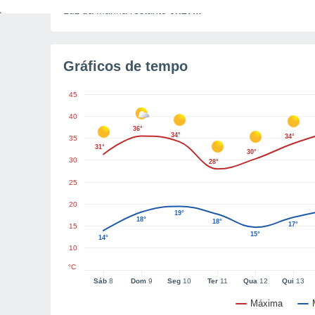
Luz da manhã restante
9h27m
Gráficos de tempo
45
40
36°
34°
34°
35
31°
30°
30
28°
25
20
19°
18°
18°
17°
15
15°
14°
10
°C
Sáb
8
Dom
9
Seg
10
Ter
11
Qua
12
Qui
13
Máxima