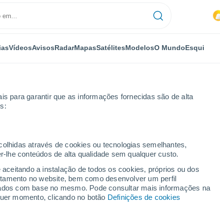
ias
Vídeos
Avisos
Radar
Mapas
Satélites
Modelos
O Mundo
Esqui
is para garantir que as informações fornecidas são de alta
s:
ecolhidas através de cookies ou tecnologias semelhantes,
er-lhe conteúdos de alta qualidade sem qualquer custo.
e aceitando a instalação de todos os cookies, próprios ou dos
rtamento no website, bem como desenvolver um perfil
...
lizados com base no mesmo. Pode consultar mais informações na
lquer momento, clicando no botão
Definições de cookies
Por horas
Intervalos nublados nas
próximas horas