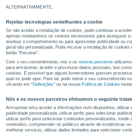
26°
ALTERNATIVAMENTE,
Rejeitar tecnologias semelhantes a cookie
Nordeste
Se não aceitar a instalação de cookies, pode continuar a acede
Sensação de 26°
8
-
25 km/
apenas instalaremos os cookies necessários para assegurar a 
analisar o comportamento ou para apresentar publicidade ou co
geral não personalizada. Pode recusar a instalação de cookies 
botão "Recusar".
Última hora
Hoje e amanhã poeiras do Saara “invadem”
Com o seu consentimento, nós e os
nossos parceiros
utilizamo
Portugal: risco de trovoadas no Norte e Centr
para armazenar, aceder e processar dados pessoais, tais como a
aumenta
cookies. É possível que alguns fornecedores possam processa
O Tempo 1 - 7 Dias
Atualidade
Mapas de nuvens
qual se pode opor. Para tal, pode retirar o seu consentimento 
clicando em “
Definições
” ou na nossa
Política de Cookies
neste
Nós e os nossos parceiros efetuamos o seguinte trata
Amanhã
Segunda
Hoje
Armazenar e/ou aceder a informações num dispositivo, utilizar da
9 Ago.
10 Ago.
8 Ago.
publicidade personalizada, utilizar perfis para selecionar public
utilizar perfis para selecionar conteúdos personalizados, med
conteúdos, compreender os públicos através de estatísticas ou
melhorar serviços, utilizar dados limitados para selecionar cont