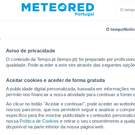
O tempo
Notíc
Aviso de privacidade
O conteúdo da Tempo.pt (tempo.pt) foi preparado por profissiona
qualidade. Pode aceder a este site através das seguintes opçõe
Aceitar cookies e aceder de forma gratuita
Início
Alemanha
Hesse
Pfungstadt
A publicidade digital personalizada, baseada em informações r
permite-nos financiar a nossa atividade para continuar a fornec
Tempo em Pfungstadt
Ao clicar no botão "Aceitar e continuar", pode aceder ao websit
nossos parceiros, que nos permitem seguir e analisar o compo
12:06
Sábado
específico para lhe mostrar publicidade e conteúdos persona
nossa
Política de Cookies
e retirar o seu consentimento a qua
disponível na parte inferior da nossa página web.
Nuvens dispersas