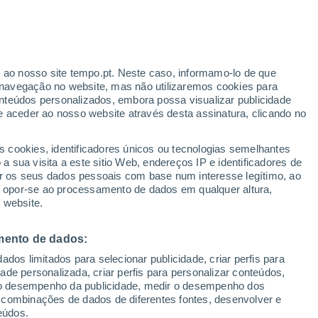
Aviso amarelo
Aviso moderado por temperaturas
elevadas em Pfungstadt hoje
r ao nosso site tempo.pt. Neste caso, informamo-lo de que
h
navegação no website, mas não utilizaremos cookies para
nteúdos personalizados, embora possa visualizar publicidade
e aceder ao nosso website através desta assinatura, clicando no
s cookies, identificadores únicos ou tecnologias semelhantes
o
 sua visita a este sitio Web, endereços IP e identificadores de
r os seus dados pessoais com base num interesse legítimo, ao
Radar de Chuva
Satélites
Modelos
ou opor-se ao processamento de dados em qualquer altura,
 website.
mento de dados:
Terça
Quarta
Quinta
Sexta
dos limitados para selecionar publicidade, criar perfis para
11 Ago.
12 Ago.
13 Ago.
14 Ago.
idade personalizada, criar perfis para personalizar conteúdos,
ir o desempenho da publicidade, medir o desempenho dos
 combinações de dados de diferentes fontes, desenvolver e
eúdos.