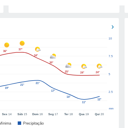
10
37°
36°
34°
7.5
30°
25°
24°
24°
5
21°
21°
19°
17°
2.5
14°
12°
11°
mm
Sex
14
Sáb
15
Dom
16
Seg
17
Ter
18
Qua
19
Qui
20
Mínima
Precipitação