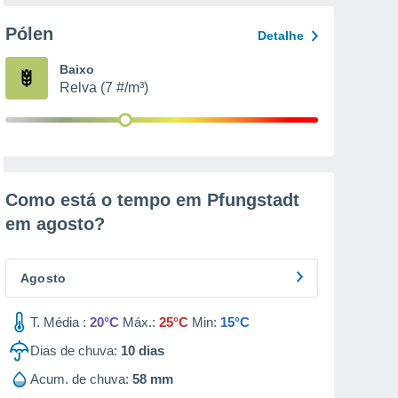
Pólen
Detalhe
Baixo
Relva (7 #/m³)
Como está o tempo em Pfungstadt
em
agosto
?
Agosto
T. Média :
20°C
Máx.:
25°C
Min:
15°C
Dias de chuva:
10
dias
Acum. de chuva:
58 mm