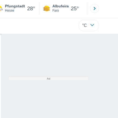
Pfungstadt
Albufeira
Lisboa
28°
25°
Hesse
Faro
Lisboa
°C